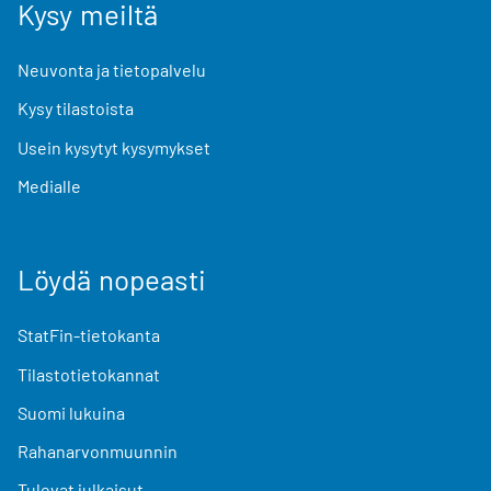
Kysy meiltä
Neuvonta ja tietopalvelu
Kysy tilastoista
Usein kysytyt kysymykset
Medialle
Löydä nopeasti
StatFin-tietokanta
Tilastotietokannat
Suomi lukuina
Rahanarvonmuunnin
Tulevat julkaisut