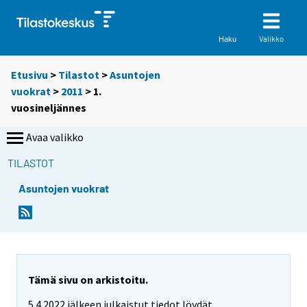
Valikko
Haku
Etusivu
>
Tilastot
>
Asuntojen
vuokrat
>
2011
>
1.
vuosineljännes
Avaa valikko
TILASTOT
Asuntojen vuokrat
Tämä sivu on arkistoitu.
5.4.2022 jälkeen julkaistut tiedot löydät