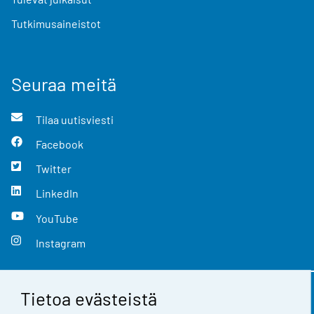
Tutkimusaineistot
Seuraa meitä
Tilaa uutisviesti
Facebook
Twitter
LinkedIn
YouTube
Instagram
Tietoa evästeistä
Yhteystiedot