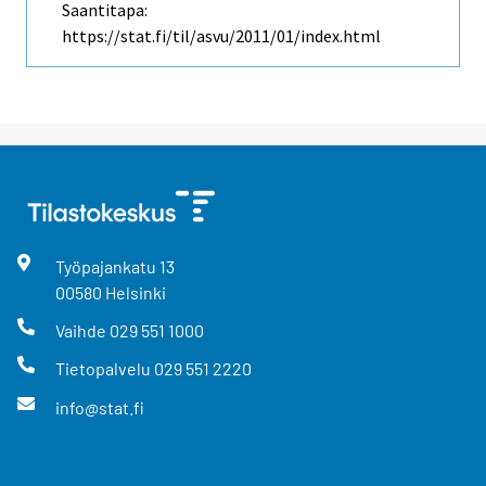
Saantitapa:
https://stat.fi/til/asvu/2011/01/index.html
Työpajankatu
13
00580
Helsinki
Vaihde
029 551 1000
Tietopalvelu
029 551 2220
info@stat.fi