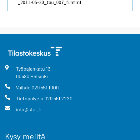
_2011-05-20_tau_007_fi.html
Työpajankatu
13
00580
Helsinki
Vaihde
029 551 1000
Tietopalvelu
029 551 2220
info@stat.fi
Kysy meiltä