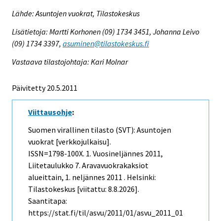
Lähde: Asuntojen vuokrat, Tilastokeskus
Lisätietoja: Martti Korhonen (09) 1734 3451, Johanna Leivo
(09) 1734 3397,
asuminen@tilastokeskus.fi
Vastaava tilastojohtaja: Kari Molnar
Päivitetty 20.5.2011
Viittausohje
:
Suomen virallinen tilasto (SVT): Asuntojen
vuokrat [verkkojulkaisu].
ISSN=1798-100X.
1. Vuosineljännes
2011,
Liitetaulukko 7. Aravavuokrakaksiot
alueittain, 1. neljännes 2011 . Helsinki:
Tilastokeskus [viitattu: 8.8.2026].
Saantitapa:
https://stat.fi/til/asvu/2011/01/asvu_2011_01