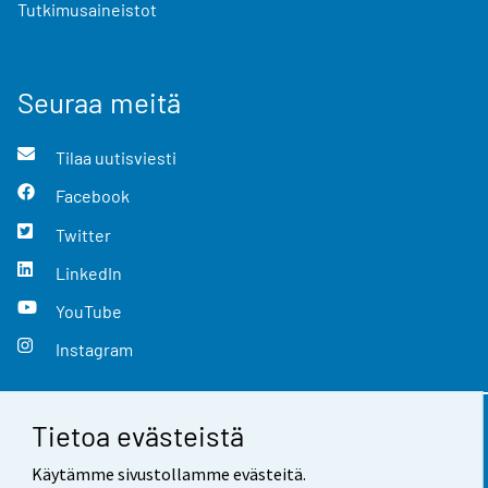
Tutkimusaineistot
Seuraa meitä
Tilaa uutisviesti
Facebook
Twitter
LinkedIn
YouTube
Instagram
Tietoa evästeistä
Yhteystiedot
Käytämme sivustollamme evästeitä.
Palaute