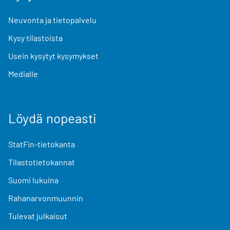
Neuvonta ja tietopalvelu
Kysy tilastoista
Usein kysytyt kysymykset
Medialle
Löydä nopeasti
StatFin-tietokanta
Tilastotietokannat
Suomi lukuina
Rahanarvonmuunnin
Tulevat julkaisut