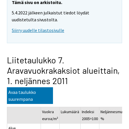
Tämä sivu on arkistoitu.
5.4.2022 jälkeen julkaistut tiedot löydät
uudistetulta sivustolta.
Siirry uudelle tilastosivulle
Liitetaulukko 7.
Aravavuokrakaksiot alueittain,
1. neljännes 2011
Avaa taulukko
suurempana
Vuokra
Lukumäärä
Indeksi
Neljännesmuuto
euroa/m²
2005=100
%
Alue