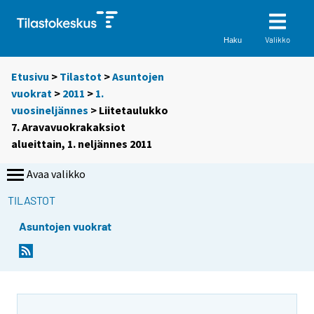
Valikko
Haku
Etusivu
>
Tilastot
>
Asuntojen
vuokrat
>
2011
>
1.
vuosineljännes
> Liitetaulukko
7. Aravavuokrakaksiot
alueittain, 1. neljännes 2011
Avaa valikko
TILASTOT
Asuntojen vuokrat