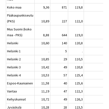
Koko maa
9,36
871
119,8
0,
Pääkaupunkiseutu
(PKS)
10,89
227
122,0
0,
Muu Suomi (koko
maa - PKS)
8,88
644
119,0
0,
Helsinki
10,60
140
120,8
-1,
Helsinki 1
.
5
.
Helsinki 2
10,85
29
110,5
-7,
Helsinki 3
10,42
49
120,8
0,
Helsinki 4
10,53
57
125,4
-0,
Espoo-Kauniainen
11,58
40
125,6
3,
Vantaa
11,19
47
122,3
3,
Kehyskunnat
10,72
49
126,3
1,
Jyväskylä
10,28
28
123,5
1,