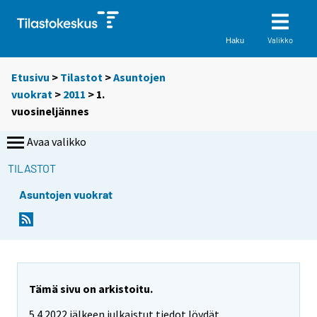
Valikko
Haku
Etusivu
>
Tilastot
>
Asuntojen
vuokrat
>
2011
>
1.
vuosineljännes
Avaa valikko
TILASTOT
Asuntojen vuokrat
Tämä sivu on arkistoitu.
5.4.2022 jälkeen julkaistut tiedot löydät