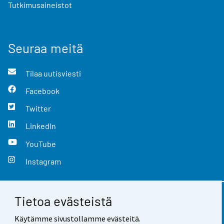
Tutkimusaineistot
Seuraa meitä
Tilaa uutisviesti
Facebook
Twitter
LinkedIn
YouTube
Instagram
Tietoa evästeistä
Yhteystiedot
Käytämme sivustollamme evästeitä.
Palaute