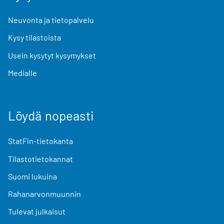
Neuvonta ja tietopalvelu
Kysy tilastoista
Usein kysytyt kysymykset
Medialle
Löydä nopeasti
StatFin-tietokanta
Tilastotietokannat
Suomi lukuina
Rahanarvonmuunnin
Tulevat julkaisut