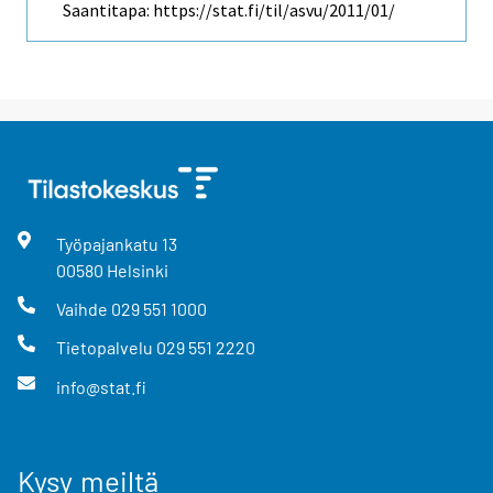
Saantitapa: https://stat.fi/til/asvu/2011/01/
Työpajankatu
13
00580
Helsinki
Vaihde
029 551 1000
Tietopalvelu
029 551 2220
info@stat.fi
Kysy meiltä