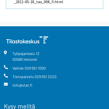
_2011-05-20_tau_008_fi.html
Työpajankatu
13
00580
Helsinki
Vaihde
029 551 1000
Tietopalvelu
029 551 2220
info@stat.fi
Kysy meiltä