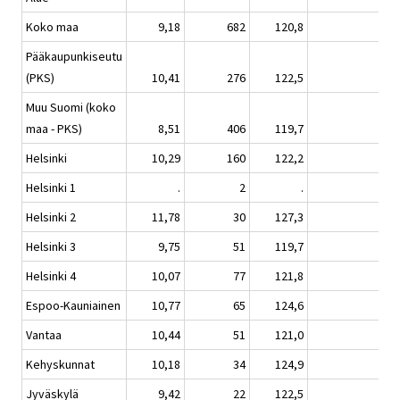
Koko maa
9,18
682
120,8
1,
Pääkaupunkiseutu
(PKS)
10,41
276
122,5
1,
Muu Suomi (koko
maa - PKS)
8,51
406
119,7
1,
Helsinki
10,29
160
122,2
3,
Helsinki 1
.
2
.
Helsinki 2
11,78
30
127,3
10,
Helsinki 3
9,75
51
119,7
-0,
Helsinki 4
10,07
77
121,8
3,
Espoo-Kauniainen
10,77
65
124,6
2,
Vantaa
10,44
51
121,0
-3,
Kehyskunnat
10,18
34
124,9
2,
Jyväskylä
9,42
22
122,5
0,