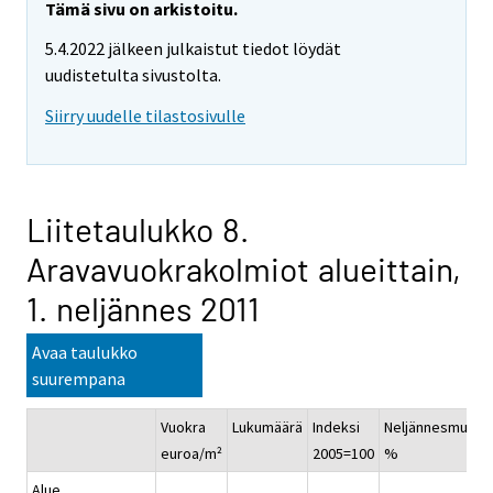
Tämä sivu on arkistoitu.
5.4.2022 jälkeen julkaistut tiedot löydät
uudistetulta sivustolta.
Siirry uudelle tilastosivulle
Liitetaulukko 8.
Aravavuokrakolmiot alueittain,
1. neljännes 2011
Avaa taulukko
suurempana
Vuokra
Lukumäärä
Indeksi
Neljännesmuuto
euroa/m²
2005=100
%
Alue