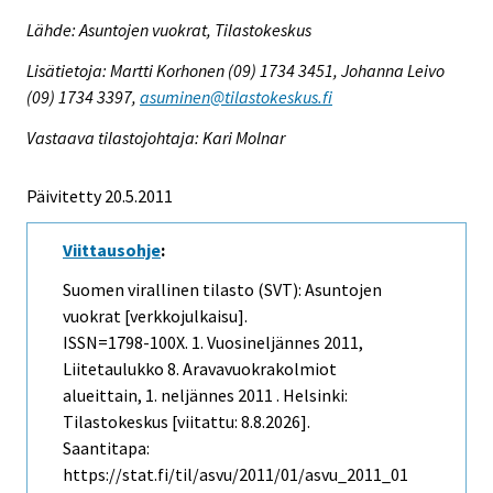
Lähde: Asuntojen vuokrat, Tilastokeskus
Lisätietoja: Martti Korhonen (09) 1734 3451, Johanna Leivo
(09) 1734 3397,
asuminen@tilastokeskus.fi
Vastaava tilastojohtaja: Kari Molnar
Päivitetty 20.5.2011
Viittausohje
:
Suomen virallinen tilasto (SVT): Asuntojen
vuokrat [verkkojulkaisu].
ISSN=1798-100X.
1. Vuosineljännes
2011,
Liitetaulukko 8. Aravavuokrakolmiot
alueittain, 1. neljännes 2011 . Helsinki:
Tilastokeskus [viitattu: 8.8.2026].
Saantitapa:
https://stat.fi/til/asvu/2011/01/asvu_2011_01