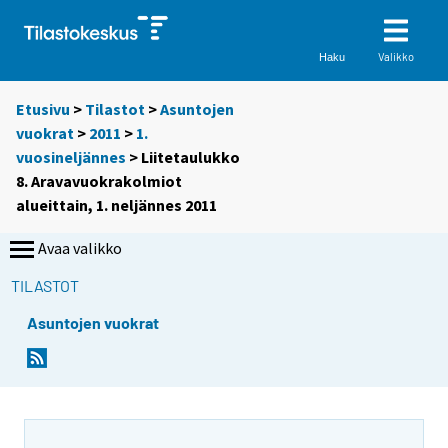
Valikko
Haku
Etusivu
>
Tilastot
>
Asuntojen
vuokrat
>
2011
>
1.
vuosineljännes
> Liitetaulukko
8. Aravavuokrakolmiot
alueittain, 1. neljännes 2011
Avaa valikko
TILASTOT
Asuntojen vuokrat