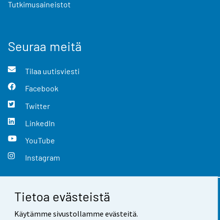
Tutkimusaineistot
Seuraa meitä
Tilaa uutisviesti
Facebook
Twitter
LinkedIn
YouTube
Instagram
Tietoa evästeistä
Yhteystiedot
Käytämme sivustollamme evästeitä.
Palaute