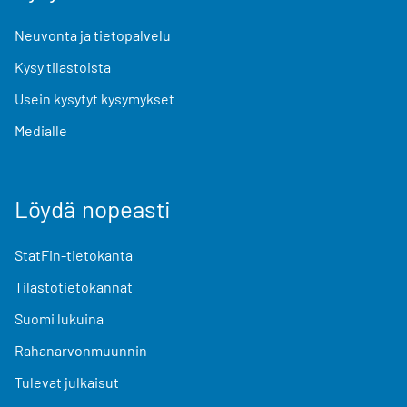
Neuvonta ja tietopalvelu
Kysy tilastoista
Usein kysytyt kysymykset
Medialle
Löydä nopeasti
StatFin-tietokanta
Tilastotietokannat
Suomi lukuina
Rahanarvonmuunnin
Tulevat julkaisut