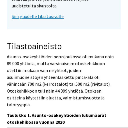
uudistetulta sivustolta.
Siirry uudelle tilastosivulle
Tilastoaineisto
Asunto-osakeyhtiöiden perusjoukossa oli mukana noin
89 000 yhtiötä, mutta varsinaiseen otoskehikkoon
otettiin mukaan vain ne yhtiöt, joiden
asuinhuoneistojen yhteenlaskettu pinta-ala oli
vähintään 700 m2 (kerrostalot) tai 500 m2 (rivitalot).
Otoskehikkoon tuli näin 44 399 yhtiötä. Otoksen
ositteina käytettiin aluetta, valmistumisvuotta ja
talotyyppiä.
Taulukko 1. Asunto-osakeyhtiöiden lukumäärät
otoskehikossa vuonna 2020