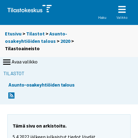
Valikko
Haku
Etusivu
>
Tilastot
>
Asunto-
osakeyhtiöiden talous
>
2020
>
Tilastoaineisto
Avaa valikko
TILASTOT
Asunto-osakeyhtiöiden talous
Tämä sivu on arkistoitu.
5.4.2022 jälkeen julkaistut tiedot löydät