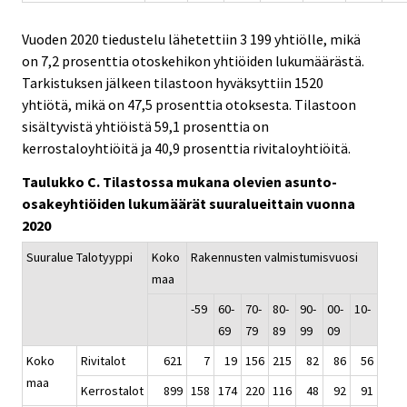
Vuoden 2020 tiedustelu lähetettiin 3 199 yhtiölle, mikä
on 7,2 prosenttia otoskehikon yhtiöiden lukumäärästä.
Tarkistuksen jälkeen tilastoon hyväksyttiin 1520
yhtiötä, mikä on 47,5 prosenttia otoksesta. Tilastoon
sisältyvistä yhtiöistä 59,1 prosenttia on
kerrostaloyhtiöitä ja 40,9 prosenttia rivitaloyhtiöitä.
Taulukko C. Tilastossa mukana olevien asunto-
osakeyhtiöiden lukumäärät suuralueittain vuonna
2020
Suuralue Talotyyppi
Koko
Rakennusten valmistumisvuosi
maa
-59
60-
70-
80-
90-
00-
10-
69
79
89
99
09
Koko
Rivitalot
621
7
19
156
215
82
86
56
maa
Kerrostalot
899
158
174
220
116
48
92
91