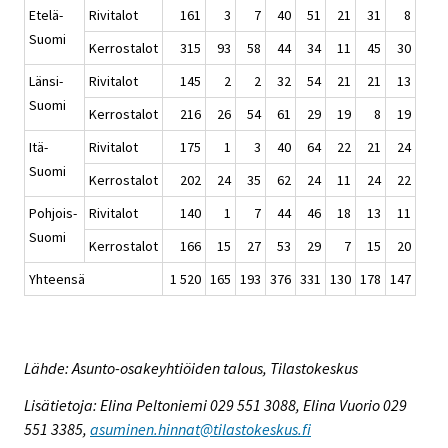
Etelä-
Rivitalot
161
3
7
40
51
21
31
8
Suomi
Kerrostalot
315
93
58
44
34
11
45
30
Länsi-
Rivitalot
145
2
2
32
54
21
21
13
Suomi
Kerrostalot
216
26
54
61
29
19
8
19
Itä-
Rivitalot
175
1
3
40
64
22
21
24
Suomi
Kerrostalot
202
24
35
62
24
11
24
22
Pohjois-
Rivitalot
140
1
7
44
46
18
13
11
Suomi
Kerrostalot
166
15
27
53
29
7
15
20
Yhteensä
1 520
165
193
376
331
130
178
147
Lähde: Asunto-osakeyhtiöiden talous, Tilastokeskus
Lisätietoja: Elina Peltoniemi 029 551 3088, Elina Vuorio 029
551 3385,
asuminen.hinnat@tilastokeskus.fi