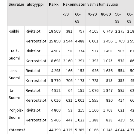
Suuralue Talotyyppi
Kaikki
Rakennusten valmistumisvuosi
-59
60-
70-79
80-89
90-
00-
69
99
09
Kaikki
Rivitalot
18 509
381
797
4 105
6 749
2 275
2 1
Kerrostalot
25 890
3 944
4 488
6 061
3 496
1 769
2 5
Etelä-
Rivitalot
4 502
98
274
937
1 498
505
6
Suomi
Kerrostalot
8 698
2 160
1 291
1 393
1 025
578
8
Länsi-
Rivitalot
4 295
166
153
926
1 636
554
5
Suomi
Kerrostalot
5 770
706
1 173
1 725
813
358
4
Itä-
Rivitalot
4 912
64
151
1 076
1 847
595
6
Suomi
Kerrostalot
6 016
631
1 001
1 555
820
414
6
Pohjois-
Rivitalot
4 800
53
219
1 166
1 768
621
4
Suomi
Kerrostalot
5 406
447
1 023
1 388
838
419
5
Yhteensä
44 399
4 325
5 285
10 166
10 245
4 044
4 7