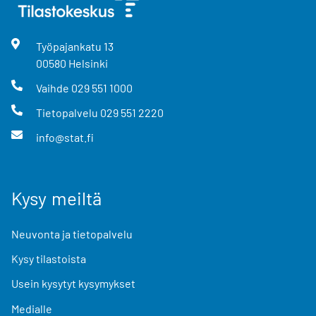
Työpajankatu
13
00580
Helsinki
Vaihde
029 551 1000
Tietopalvelu
029 551 2220
info@stat.fi
Kysy meiltä
Neuvonta ja tietopalvelu
Kysy tilastoista
Usein kysytyt kysymykset
Medialle