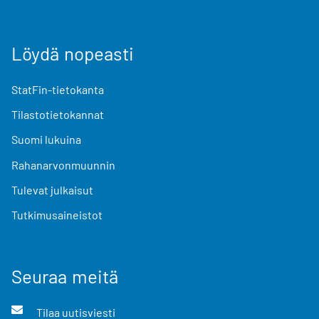
Löydä nopeasti
StatFin-tietokanta
Tilastotietokannat
Suomi lukuina
Rahanarvonmuunnin
Tulevat julkaisut
Tutkimusaineistot
Seuraa meitä
Tilaa uutisviesti