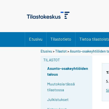
Etusivu
Tilastotieto
Tietoa tilastoist
Etusivu
>
Tilastot
>
Asunto-osakeyhtiöiden t
TILASTOT
Asunto-osakeyhtiöiden
T
talous
5
Muutoksia tässä
tilastossa
S
Julkistukset