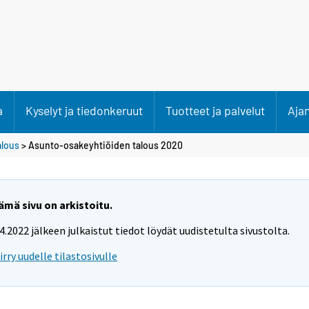
a
Kyselyt ja tiedonkeruut
Tuotteet ja palvelut
Aja
alous
> Asunto-osakeyhtiöiden talous 2020
ämä sivu on arkistoitu.
.4.2022 jälkeen julkaistut tiedot löydät uudistetulta sivustolta.
iirry uudelle tilastosivulle