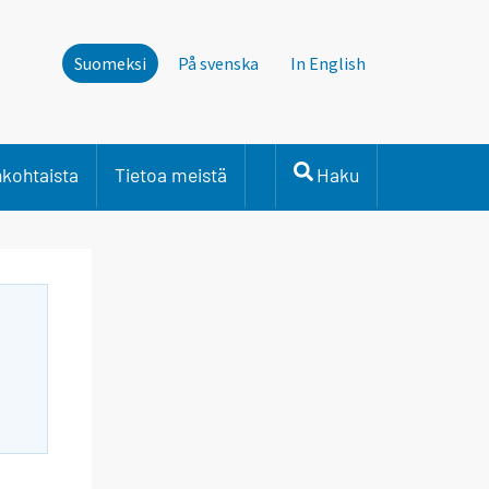
Suomeksi
På svenska
In English
nkohtaista
Tietoa meistä
Haku