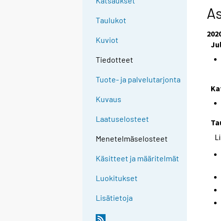
Katsaukset
As
Taulukot
202
Kuviot
Ju
Tiedotteet
Tuote- ja palvelutarjonta
Ka
Kuvaus
Laatuselosteet
Ta
L
Menetelmäselosteet
Käsitteet ja määritelmät
Luokitukset
Lisätietoja