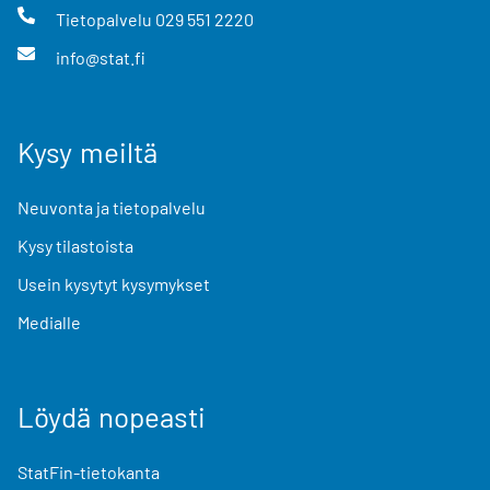
Tietopalvelu
029 551 2220
info@stat.fi
Kysy meiltä
Neuvonta ja tietopalvelu
Kysy tilastoista
Usein kysytyt kysymykset
Medialle
Löydä nopeasti
StatFin-tietokanta