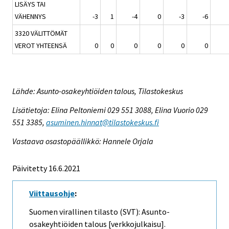
LISÄYS TAI
VÄHENNYS
-3
1
-4
0
-3
-6
3320 VÄLITTÖMÄT
VEROT YHTEENSÄ
0
0
0
0
0
0
Lähde: Asunto-osakeyhtiöiden talous, Tilastokeskus
Lisätietoja: Elina Peltoniemi 029 551 3088, Elina Vuorio 029
551 3385,
asuminen.hinnat@tilastokeskus.fi
Vastaava osastopäällikkö: Hannele Orjala
Päivitetty 16.6.2021
Viittausohje
:
Suomen virallinen tilasto (SVT): Asunto-
osakeyhtiöiden talous [verkkojulkaisu].