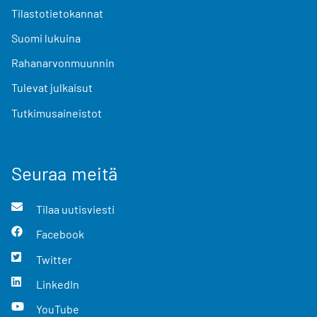
Tilastotietokannat
Suomi lukuina
Rahanarvonmuunnin
Tulevat julkaisut
Tutkimusaineistot
Seuraa meitä
Tilaa uutisviesti
Facebook
Twitter
LinkedIn
YouTube