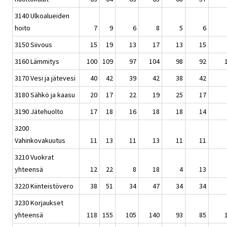
3140 Ulkoalueiden
hoito
7
9
6
8
5
6
3150 Siivous
15
19
13
17
13
15
3160 Lämmitys
100
109
97
104
98
92
3170 Vesi ja jätevesi
40
42
39
42
38
42
3180 Sähkö ja kaasu
20
17
22
19
25
17
3190 Jätehuolto
17
18
16
18
18
14
3200
Vahinkovakuutus
11
13
11
13
11
11
3210 Vuokrat
yhteensä
12
22
8
18
4
13
3220 Kiinteistövero
38
51
34
47
34
34
3230 Korjaukset
yhteensä
118
155
105
140
93
85