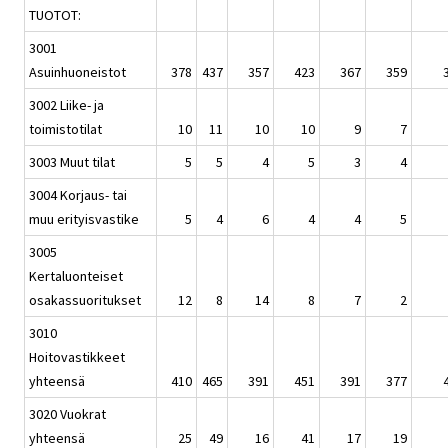
TUOTOT:
3001
Asuinhuoneistot
378
437
357
423
367
359
3002 Liike- ja
toimistotilat
10
11
10
10
9
7
3003 Muut tilat
5
5
4
5
3
4
3004 Korjaus- tai
muu erityisvastike
5
4
6
4
4
5
3005
Kertaluonteiset
osakassuoritukset
12
8
14
8
7
2
3010
Hoitovastikkeet
yhteensä
410
465
391
451
391
377
3020 Vuokrat
yhteensä
25
49
16
41
17
19