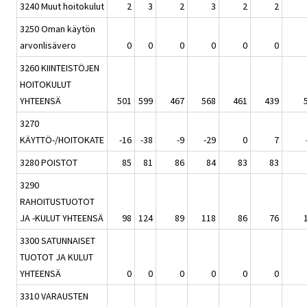
3240 Muut hoitokulut
2
3
2
3
2
2
3250 Oman käytön
arvonlisävero
0
0
0
0
0
0
3260 KIINTEISTÖJEN
HOITOKULUT
YHTEENSÄ
501
599
467
568
461
439
3270
KÄYTTÖ-/HOITOKATE
-16
-38
-9
-29
0
7
3280 POISTOT
85
81
86
84
83
83
3290
RAHOITUSTUOTOT
JA -KULUT YHTEENSÄ
98
124
89
118
86
76
3300 SATUNNAISET
TUOTOT JA KULUT
YHTEENSÄ
0
0
0
0
0
0
3310 VARAUSTEN