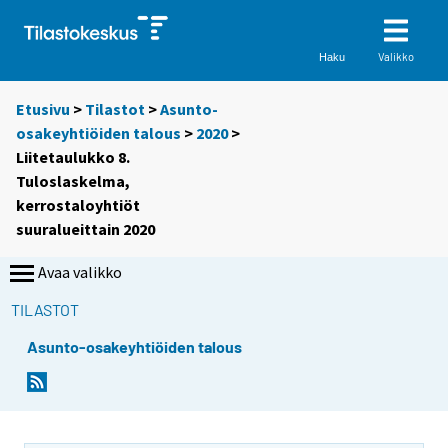
Valikko
Haku
Etusivu
>
Tilastot
>
Asunto-
osakeyhtiöiden talous
>
2020
>
Liitetaulukko 8.
Tuloslaskelma,
kerrostaloyhtiöt
suuralueittain 2020
Avaa valikko
TILASTOT
Asunto-osakeyhtiöiden talous