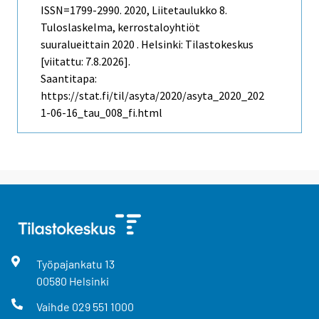
ISSN=1799-2990. 2020, Liitetaulukko 8.
Tuloslaskelma, kerrostaloyhtiöt
suuralueittain 2020 . Helsinki: Tilastokeskus
[viitattu: 7.8.2026].
Saantitapa:
https://stat.fi/til/asyta/2020/asyta_2020_202
1-06-16_tau_008_fi.html
Työpajankatu
13
00580
Helsinki
Vaihde
029 551 1000