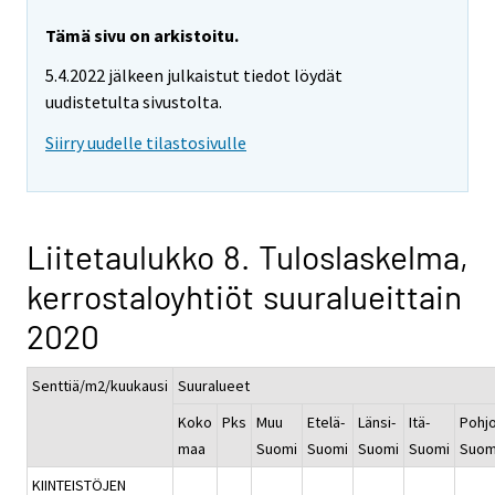
Tämä sivu on arkistoitu.
5.4.2022 jälkeen julkaistut tiedot löydät
uudistetulta sivustolta.
Siirry uudelle tilastosivulle
Liitetaulukko 8. Tuloslaskelma,
kerrostaloyhtiöt suuralueittain
2020
Senttiä/m2/kuukausi
Suuralueet
Koko
Pks
Muu
Etelä-
Länsi-
Itä-
Pohjo
maa
Suomi
Suomi
Suomi
Suomi
Suom
KIINTEISTÖJEN