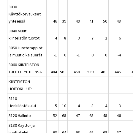
3030
Käyttökorvaukset
yhteensä
46
39
49
41
50
48
3040 Muut
kiinteistön tuotot
4
8
3
7
2
6
3050 Luottotappiot
ja muut oikaisuerät
-1
0
-1
0
0
-4
3060 KIINTEISTÖN
TUOTOT YHTEENSÄ
484
561
458
539
461
445
KIINTEISTÖN
HOITOKULUT:
3110
Henkilöstökulut
5
10
4
8
4
3
3120 Hallinto
52
68
47
65
48
46
3130 Käyttö- ja
huoltokulut
63
64
63
65
68
57