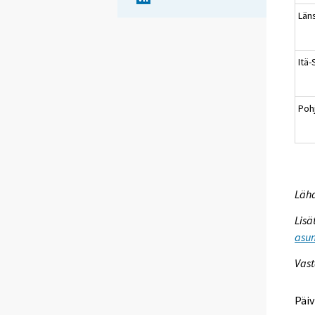
Län
Itä
Poh
Lähd
Lisä
asum
Vast
Päiv