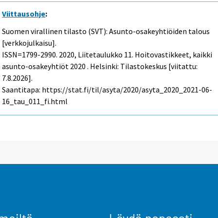
Viittausohje
:
Suomen virallinen tilasto (SVT): Asunto-osakeyhtiöiden talous
[verkkojulkaisu].
ISSN=1799-2990. 2020, Liitetaulukko 11. Hoitovastikkeet, kaikki
asunto-osakeyhtiöt 2020 . Helsinki: Tilastokeskus [viitattu:
7.8.2026].
Saantitapa: https://stat.fi/til/asyta/2020/asyta_2020_2021-06-
16_tau_011_fi.html
meiltä
Löydä nopeasti