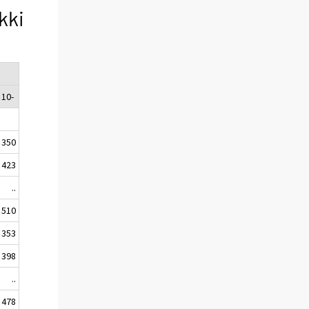
kki
10-
350
423
..
510
353
398
..
478