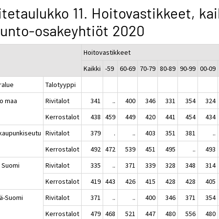
itetaulukko 11. Hoitovastikkeet, kai
unto-osakeyhtiöt 2020
Hoitovastikkeet
Kaikki
-59
60-69
70-79
80-89
90-99
00-09
ralue
Talotyyppi
o maa
Rivitalot
341
..
400
346
331
354
324
Kerrostalot
438
459
449
420
441
454
434
kaupunkiseutu
Rivitalot
379
.
..
403
351
381
..
Kerrostalot
492
472
539
451
495
..
493
 Suomi
Rivitalot
335
..
371
339
328
348
314
Kerrostalot
419
443
426
415
428
428
405
lä-Suomi
Rivitalot
371
..
..
400
346
371
354
Kerrostalot
479
468
521
447
480
556
480