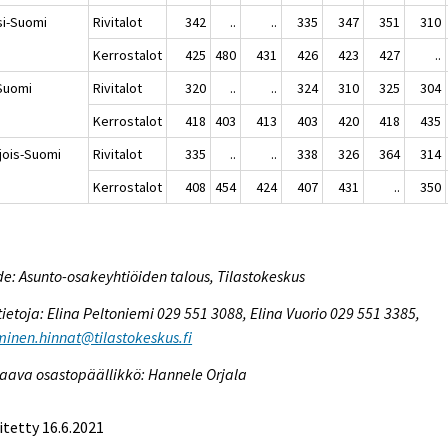
si-Suomi
Rivitalot
342
..
..
335
347
351
310
Kerrostalot
425
480
431
426
423
427
..
-Suomi
Rivitalot
320
..
..
324
310
325
304
Kerrostalot
418
403
413
403
420
418
435
jois-Suomi
Rivitalot
335
..
..
338
326
364
314
Kerrostalot
408
454
424
407
431
..
350
e: Asunto-osakeyhtiöiden talous, Tilastokeskus
tietoja: Elina Peltoniemi 029 551 3088, Elina Vuorio 029 551 3385,
inen.hinnat@tilastokeskus.fi
aava osastopäällikkö: Hannele Orjala
itetty 16.6.2021