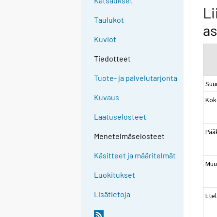
Katsaukset
Li
Taulukot
as
Kuviot
Tiedotteet
Tuote- ja palvelutarjonta
Suu
Kuvaus
Kok
Laatuselosteet
Pää
Menetelmäselosteet
Käsitteet ja määritelmät
Muu
Luokitukset
Lisätietoja
Ete