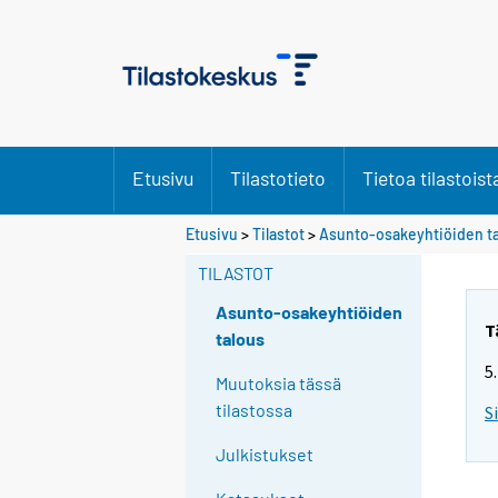
Etusivu
Tilastotieto
Tietoa tilastoist
Etusivu
>
Tilastot
>
Asunto-osakeyhtiöiden t
TILASTOT
Asunto-osakeyhtiöiden
T
talous
5
Muutoksia tässä
tilastossa
S
Julkistukset