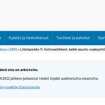
a
Kyselyt ja tiedonkeruut
Tuotteet ja palvelut
Aja
alous
>
2020
> Liitetaulukko 11. Hoitovastikkeet, kaikki asunto-osakeyhti
ämä sivu on arkistoitu.
.4.2022 jälkeen julkaistut tiedot löydät uudistetulta sivustolta.
iirry uudelle tilastosivulle