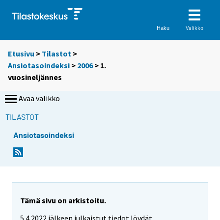
Valikko
Haku
Etusivu
>
Tilastot
>
Ansiotasoindeksi
>
2006
>
1.
vuosineljännes
Avaa valikko
TILASTOT
Ansiotasoindeksi
Tämä sivu on arkistoitu.
5.4.2022 jälkeen julkaistut tiedot löydät