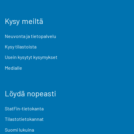
Kysy meiltä
Neuvonta ja tietopalvelu
Kysy tilastoista
Usein kysytyt kysymykset
Medialle
Löydä nopeasti
StatFin-tietokanta
Tilastotietokannat
Suomi lukuina