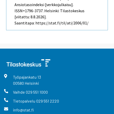
Ansiotasoindeksi [verkkojulkaisu].
ISSN=1796-3737. Helsinki: Tilastokeskus
[viitattu: 8.8.2026].
Saantitapa: https://stat.fi/til/ati/2006/01/
Työpajankatu
13
00580
Helsinki
Vaihde
029 551 1000
Tietopalvelu
029 551 2220
info@stat.fi