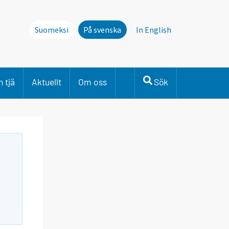
Suomeksi
På svenska
In English
 tjä
Aktuellt
Om oss
Sök