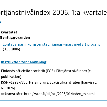
rtjänstnivåindex 2006,
1:a kvartale
6
a kvartalet
ffentliggöranden
Löntagarnas inkomster steg i januari-mars med 3,1 procent
(31.5.2006)
Instruktion för hänvisning
:
Finlands officiella statistik (FOS): Förtjänstnivåindex [e-
publikation].
ISSN=1798-7806. Helsingfors: Statistikcentralen [hänvisat:
6.8.2026].
Åtkomstsätt: http://stat.fi/til/ati/2006/01/index_sv.html