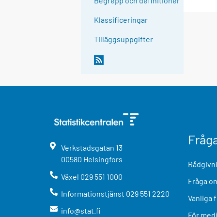
Begrepp och definitioner
Klassificeringar
Tilläggsuppgifter
Fråg
Verkstadsgatan
13
00580
Helsingfors
Rådgivni
Växel
029 551 1000
Fråga om
Informationstjänst
029 551 2220
Vanliga 
info@stat.fi
För med