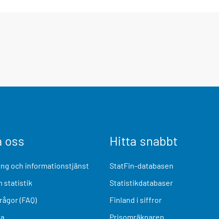
a oss
Hitta snabbt
ng och informationstjänst
StatFin-databasen
 statistik
Statistikdatabaser
frågor (FAQ)
Finland i siffror
ia
Prisomräknaren