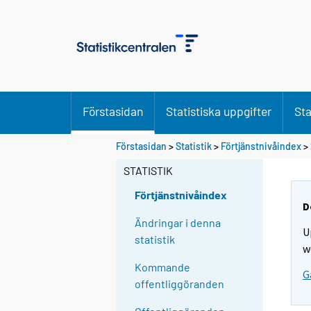
Förstasidan
Statistiska uppgifter
Sta
Förstasidan
>
Statistik
>
Förtjänstnivåindex
>
STATISTIK
Förtjänstnivåindex
D
Ändringar i denna
U
statistik
w
Kommande
G
offentliggöranden