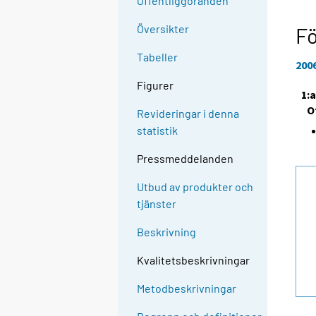
Offentliggöranden
Översikter
Fö
Tabeller
200
Figurer
1:
O
Revideringar i denna
statistik
Pressmeddelanden
Utbud av produkter och
tjänster
Beskrivning
Kvalitetsbeskrivningar
Metodbeskrivningar