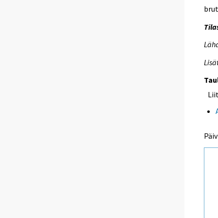
bru
Tila
Lähd
Lisä
Tau
Li
Päiv