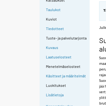
Katsaukset
Taulukot
T
Kuviot
Julk
Tiedotteet
Tuote- ja palvelutarjonta
Su
al
Kuvaus
Laatuselosteet
Suom
maa
Menetelmäselosteet
peru
raja
Käsitteet ja määritelmät
Suo
Luokitukset
jää 
vert
Lisätietoja
yli
brut