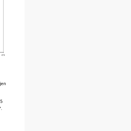
jen
05
*.