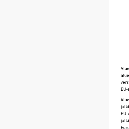
Alue
alue
ver
EU-
Alue
julk
EU-v
julk
Euro