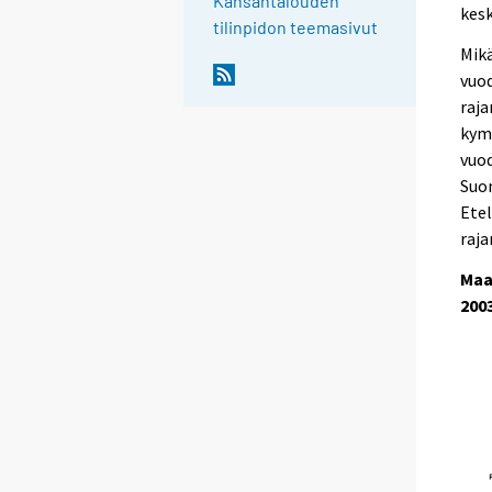
Kansantalouden
kesk
tilinpidon teemasivut
Mik
vuod
raja
kym
vuod
Suom
Ete
raja
Maa
200