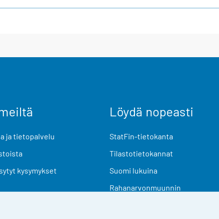
meiltä
Löydä nopeasti
 ja tietopalvelu
StatFin-tietokanta
stoista
Tilastotietokannat
sytyt kysymykset
Suomi lukuina
Rahanarvonmuunnin
Tulevat julkaisut