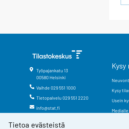
Kysy 
Työpajankatu
13
00580
Helsinki
Neuvonta
Vaihde
029 551 1000
Kysy tila
Tietopalvelu
029 551 2220
Usein ky
info@stat.fi
Medialle
Tietoa evästeistä