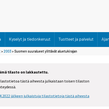
a
Kyselyt ja tiedonkeruut
Tuotteet ja palvelut
Aja
t
>
2003
> Suomen suuralueet ylittävät aluetukirajan
ämä tilasto on lakkautettu.
ilastotietoa tästä aiheesta julkaistaan toisen tilaston
hteydessä.
.4.2022 jälkeen julkaistuja tilastotietoja tästä aiheesta