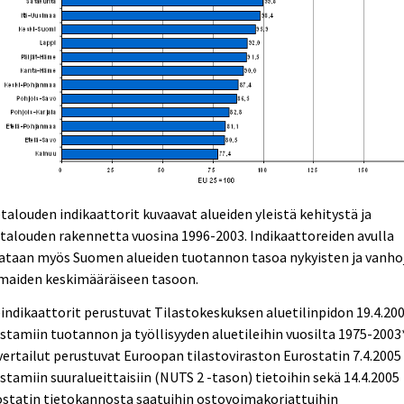
talouden indikaattorit kuvaavat alueiden yleistä kehitystä ja
talouden rakennetta vuosina 1996-2003. Indikaattoreiden avulla
rataan myös Suomen alueiden tuotannon tasoa nykyisten ja vanho
maiden keskimääräiseen tasoon.
indikaattorit perustuvat Tilastokeskuksen aluetilinpidon 19.4.20
istamiin tuotannon ja työllisyyden aluetileihin vuosilta 1975-2003
ertailut perustuvat Euroopan tilastoviraston Eurostatin 7.4.2005
istamiin suuralueittaisiin (NUTS 2 -tason) tietoihin sekä 14.4.2005
statin tietokannosta saatuihin ostovoimakorjattuihin