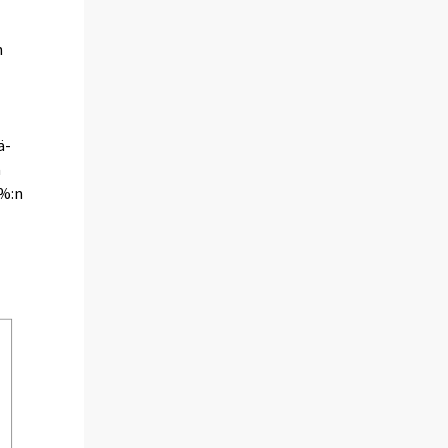
n
ä-
a
 %:n