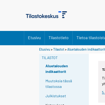
Etusivu
Tilastotieto
Tietoa tilastoist
Etusivu
>
Tilastot
>
Aluetalouden indikaattori
TILASTOT
Aluetalouden
T
indikaattorit
T
Muutoksia tässä
y
tilastossa
5
Julkistukset