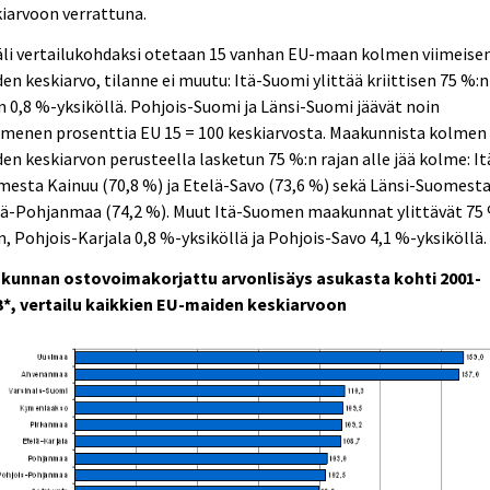
iarvoon verrattuna.
äli vertailukohdaksi otetaan 15 vanhan EU-maan kolmen viimeise
en keskiarvo, tilanne ei muutu: Itä-Suomi ylittää kriittisen 75 %:n
n 0,8 %-yksiköllä. Pohjois-Suomi ja Länsi-Suomi jäävät noin
menen prosenttia EU 15 = 100 keskiarvosta. Maakunnista kolmen
en keskiarvon perusteella lasketun 75 %:n rajan alle jää kolme: It
esta Kainuu (70,8 %) ja Etelä-Savo (73,6 %) sekä Länsi-Suomest
lä-Pohjanmaa (74,2 %). Muut Itä-Suomen maakunnat ylittävät 75
n, Pohjois-Karjala 0,8 %-yksiköllä ja Pohjois-Savo 4,1 %-yksiköllä.
kunnan ostovoimakorjattu arvonlisäys asukasta kohti 2001-
3*, vertailu kaikkien EU-maiden keskiarvoon