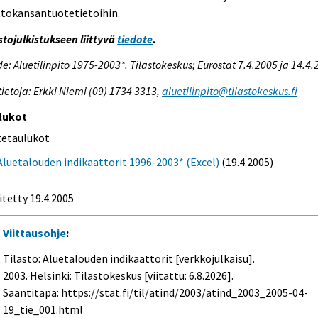
ttokansantuotetietoihin.
stojulkistukseen liittyvä
tiedote
.
e: Aluetilinpito 1975-2003*. Tilastokeskus; Eurostat 7.4.2005 ja 14.4
tietoja: Erkki Niemi (09) 1734 3313,
aluetilinpito@tilastokeskus.fi
lukot
itetaulukot
Aluetalouden indikaattorit 1996-2003* (Excel)
(19.4.2005)
itetty
19.4.2005
Viittausohje
:
Tilasto: Aluetalouden indikaattorit [verkkojulkaisu].
2003. Helsinki: Tilastokeskus [viitattu: 6.8.2026].
Saantitapa: https://stat.fi/til/atind/2003/atind_2003_2005-04-
19_tie_001.html