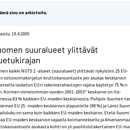
ämä sivu on arkistoitu.
aistu: 19.4.2005
omen suuralueet ylittävät
uetukirajan
en kaikki NUTS 2 -alueet (suuralueet) ylittävät nykyisten 25 EU-
n ostovoimakorjatun bruttokansantuote per asukas keskiarvon
steella lasketun EU:n rakennerahastojen rajana käytetyn 75 %:n
n. Kolmen viimeisimmän vuoden 2001-2003* keskiarvo on Itä-
messa 83 % kaikkien EU-maiden keskiarvosta. Pohjois-Suomen ta
hieman EU 25 -maiden keskiarvon alapuolelle (98 %) ja Länsi-Suo
ailuluku on sama kuin kaikkien EU-maiden keskiarvo. Etelä-Suomi
ttää EU-maiden keskiarvon vajaalla kolmanneksella ja Ahvenanma
tokansantuote asukasta kohti on yli puolitoistakertainen EU-ma