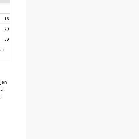
16
29
59
en
ojen
ta
n