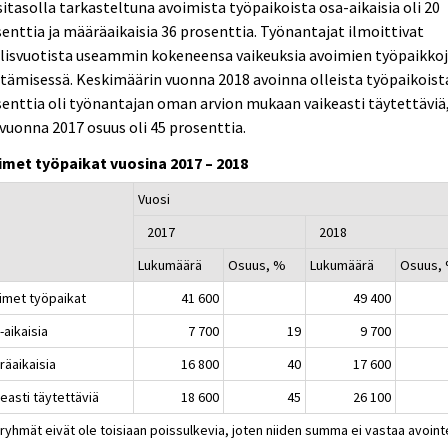
itasolla tarkasteltuna avoimista työpaikoista osa-aikaisia oli 20
enttia ja määräaikaisia 36 prosenttia. Työnantajat ilmoittivat
llisvuotista useammin kokeneensa vaikeuksia avoimien työpaikko
tämisessä. Keskimäärin vuonna 2018 avoinna olleista työpaikoist
enttia oli työnantajan oman arvion mukaan vaikeasti täytettäviä
vuonna 2017 osuus oli 45 prosenttia.
imet työpaikat vuosina 2017 – 2018
Vuosi
2017
2018
Lukumäärä
Osuus, %
Lukumäärä
Osuus,
imet työpaikat
41 600
49 400
-aikaisia
7 700
19
9 700
räaikaisia
16 800
40
17 600
easti täytettäviä
18 600
45
26 100
ryhmät eivät ole toisiaan poissulkevia, joten niiden summa ei vastaa avoint