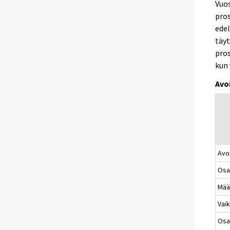
Vuos
pros
ede
täyt
pros
kun 
Avo
Avo
Osa
Mää
Vaik
Osa