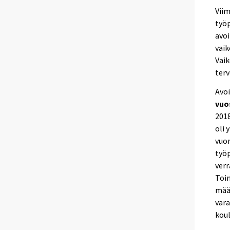
Viim
työp
avoi
vaik
Vaik
terv
Avoi
vuo
2018
oli 
vuon
työp
verr
Toi
määr
vara
koul