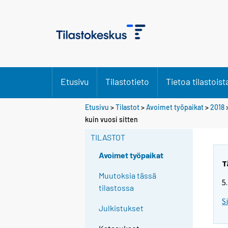
Etusivu
Tilastotieto
Tietoa tilastoist
Etusivu
>
Tilastot
>
Avoimet työpaikat
>
2018
Y
Y
Y
Y
kuin vuosi sitten
o
o
o
o
u
u
TILASTOT
u
u
a
a
a
a
r
r
Avoimet työpaikat
r
r
e
e
T
m
m
e
e
Muutoksia tässä
5
o
o
m
m
tilastossa
v
v
o
o
S
i
i
Julkistukset
v
v
n
n
i
i
g
g