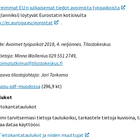
reimmat EU:n julkaisemat tiedot avoimista työpaikoista
lanniksi) löytyvät Eurostatin kotisivulta
://ec.europa.eu/eurostat
.
e: Avoimet työpaikat 2018, 4. neljännes. Tilastokeskus
tietoja: Minna Wallenius 029 551 2749,
oimatutkimus@tilastokeskus.fi
aava tilastojohtaja: Jari Tarkoma
kaisu pdf-muodossa
(296,9 kt)
lukot
etokantataulukot
mi tarvitsemiasi tietoja taulukoiksi, tarkastele tietoja kuvioina, t
aa dataa käyttöösi.
Tietokantataulukot ja niiden muuttujat