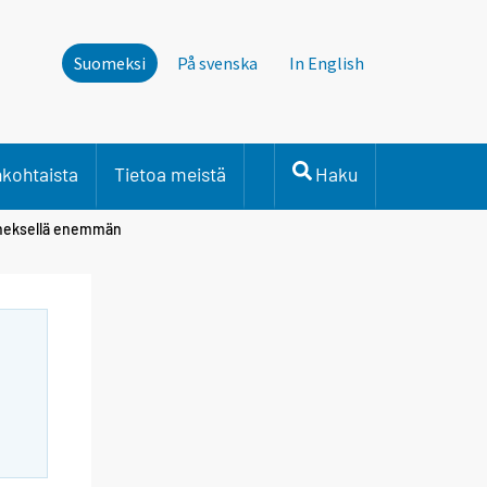
Suomeksi
På svenska
In English
nkohtaista
Tietoa meistä
Haku
änneksellä enemmän