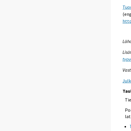
Tuo
(eng
http
Lähd
Lisä
tyov
Vast
Jul
Tau
Ti
Poi
lat