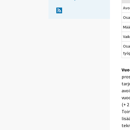
Avo
Osa
Mää
Vaik
Osa
työ
Vuo
pros
tarj
avoi
vuod
(+ 2
Toi
lisä
tekn