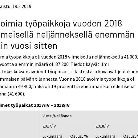
aistu: 19.2.2019
oimia työpaikkoja vuoden 2018
imeisellä neljänneksellä enemmän
in vuosi sitten
mia työpaikkoja oli vuoden 2018 viimeisellä neljänneksellä 41 000
vuotta aiemmin määrä oli 37 200. Tiedot käyvät ilmi
stokeskuksen avoimet työpaikat -tilastosta ja kuvaavat joulukuu
mmäisen päivän tilannetta. Vuonna 2018 avoimia työpaikkoja oli
imäärin 49 400, mikä on 19 prosenttia enemmän kuin edellisenä
na (41 600).
imet työpaikat 2017/IV – 2018/IV
Vuosi/Neljännes
2017/IV
2018/IV
Lukumäärä
Osuus, %
Lukumäärä
Osuus,