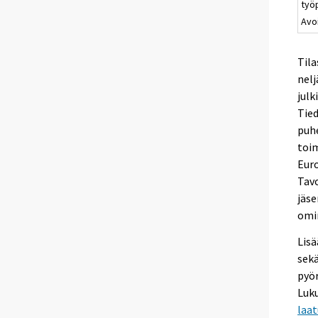
työ
Avo
Tila
nelj
julk
Tied
puhe
toim
Eur
Tavo
jäse
omin
Lisä
sekä
pyör
Luku
laa