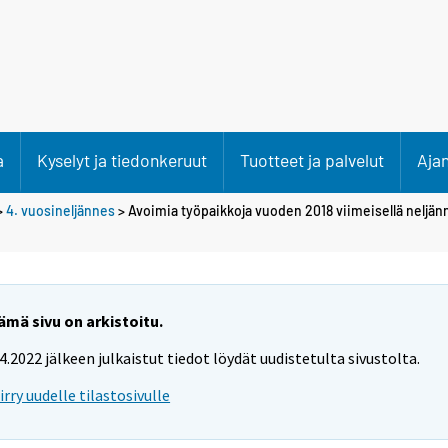
a
Kyselyt ja tiedonkeruut
Tuotteet ja palvelut
Aja
>
4. vuosineljännes
> Avoimia työpaikkoja vuoden 2018 viimeisellä nelj
ämä sivu on arkistoitu.
.4.2022 jälkeen julkaistut tiedot löydät uudistetulta sivustolta.
iirry uudelle tilastosivulle