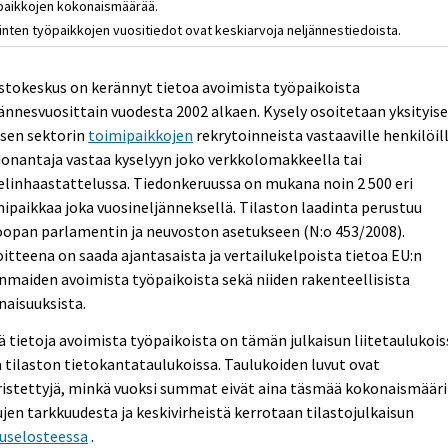
paikkojen kokonaismäärää.
inten työpaikkojen vuositiedot ovat keskiarvoja neljännestiedoista.
stokeskus on kerännyt tietoa avoimista työpaikoista
ännesvuosittain vuodesta 2002 alkaen. Kysely osoitetaan yksityise
isen sektorin
toimipaikkojen
rekrytoinneista vastaaville henkilöill
onantaja vastaa kyselyyn joko verkkolomakkeella tai
linhaastattelussa. Tiedonkeruussa on mukana noin 2 500 eri
ipaikkaa joka vuosineljänneksellä. Tilaston laadinta perustuu
oopan parlamentin ja neuvoston asetukseen (N:o 453/2008).
itteena on saada ajantasaista ja vertailukelpoista tietoa EU:n
nmaiden avoimista työpaikoista sekä niiden rakenteellisista
aisuuksista.
ä tietoja avoimista työpaikoista on tämän julkaisun liitetaulukois
 tilaston tietokantataulukoissa. Taulukoiden luvut ovat
istettyjä, minkä vuoksi summat eivät aina täsmää kokonaismääri
jen tarkkuudesta ja keskivirheistä kerrotaan tilastojulkaisun
tuselosteessa
.