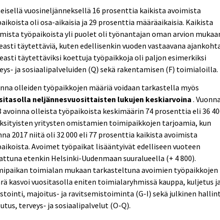
eisellä vuosineljänneksellä 16 prosenttia kaikista avoimista
aikoista oli osa-aikaisia ja 29 prosenttia määräaikaisia. Kaikista
mista työpaikoista yli puolet oli työnantajan oman arvion mukaa
easti täytettäviä, kuten edellisenkin vuoden vastaavana ajankoht
easti täytettäviksi koettuja työpaikkoja oli paljon esimerkiksi
eys- ja sosiaalipalveluiden (Q) sekä rakentamisen (F) toimialoilla.
nna olleiden työpaikkojen määriä voidaan tarkastella myös
sitasolla neljännesvuosittaisten lukujen keskiarvoina
. Vuonn
 avoinna olleista työpaikoista keskimäärin 74 prosenttia eli 36 4
yksityisten yritysten omistamien toimipaikkojen tarjoamia, kun
na 2017 niitä oli 32 000 eli 77 prosenttia kaikista avoimista
aikoista. Avoimet työpaikat lisääntyivät edelliseen vuoteen
attuna etenkin Helsinki-Uudenmaan suuralueella (+ 4 800).
mipaikan toimialan mukaan tarkasteltuna avoimien työpaikkojen
ä kasvoi vuositasolla eniten toimialaryhmissä kauppa, kuljetus j
stointi, majoitus- ja ravitsemistoiminta (G-I) sekä julkinen hallin
utus, terveys- ja sosiaalipalvelut (O-Q).