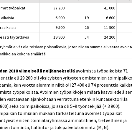
imet työpaikat
37 200
41 000
-aikaisia
6 900
19
6 600
räaikaisia
9 500
26
11 900
easti täytettäviä
19 900
54
24 200
ryhmät eivät ole toisiaan poissulkevia, joten niiden summa ei vastaa avoint
paikkojen kokonaismäärää.
den 2018 viimeisellä neljänneksellä
avoimista työpaikoista 71
enttia eli 29 200 oli yksityisten yritysten omistamien toimipaikk
oamia, kun vuotta aiemmin niitä oli 27 400 eli 74 prosenttia kaikis
mista työpaikoista. Avoimien työpaikkojen määrä kasvoi edellise
en vastaavaan ajankohtaan verrattuna etenkin kuntasektorilla
 800) sekä toimipaikoissa, joissa oli 5–9 työntekijää (+ 3 900).
mipaikan toimialan mukaan tarkasteltuna avoimet työpaikat
äntyivät eniten toimialaryhmässä ammatillinen, tieteellinen ja
inen toiminta, hallinto- ja tukipalvelutoiminta (M, N).