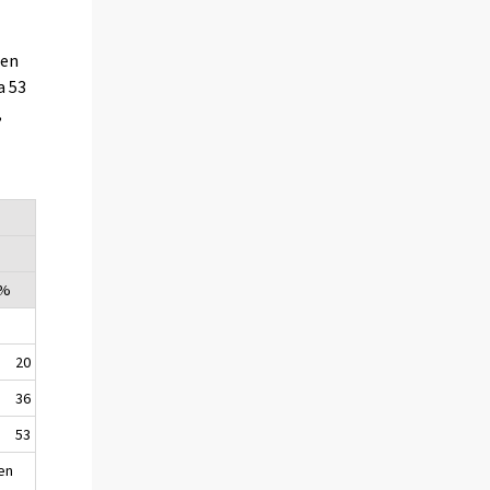
jen
a 53
,
 %
20
36
53
en