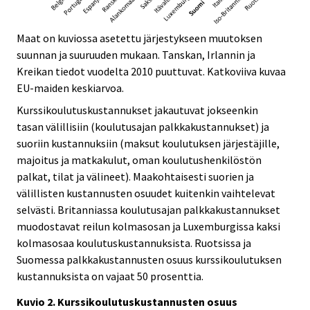
Maat on kuviossa asetettu järjestykseen muutoksen
suunnan ja suuruuden mukaan. Tanskan, Irlannin ja
Kreikan tiedot vuodelta 2010 puuttuvat. Katkoviiva kuvaa
EU-maiden keskiarvoa.
Kurssikoulutuskustannukset jakautuvat jokseenkin
tasan välillisiin (koulutusajan palkkakustannukset) ja
suoriin kustannuksiin (maksut koulutuksen järjestäjille,
majoitus ja matkakulut, oman koulutushenkilöstön
palkat, tilat ja välineet). Maakohtaisesti suorien ja
välillisten kustannusten osuudet kuitenkin vaihtelevat
selvästi. Britanniassa koulutusajan palkkakustannukset
muodostavat reilun kolmasosan ja Luxemburgissa kaksi
kolmasosaa koulutuskustannuksista. Ruotsissa ja
Suomessa palkkakustannusten osuus kurssikoulutuksen
kustannuksista on vajaat 50 prosenttia.
Kuvio 2. Kurssikoulutuskustannusten osuus