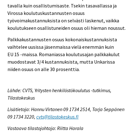
tavalla kuin osallistumisaste. Tsekin tasavallassa ja
Virossa koulutuskustannusten osuus
työvoimakustannuksista on selvästi laskenut, vaikka
koulutukseen osallistuneiden osuus oli hieman noussut.
Palkkakustannusten osuus kokonaiskustannuksista
vaihtelee uusissa jäsenmaissa vielä enemmän kuin
EU 15 -maissa. Romaniassa koulutusajan palkkakulut
muodostavat 3/4 kustannuksista, mutta Unkarissa
niiden osuus on alle 30 prosenttia.
Lähde: CVTS, Yritysten henkilöstökoulutus -tutkimus,
Tilastokeskus
Lisätietoja: Hannu Virtanen 09 1734 2514, Tarja Seppänen
09 1734 3220,
cvts@tilastokeskus.fi
Vastaava tilastojohtaja: Riitta Harala