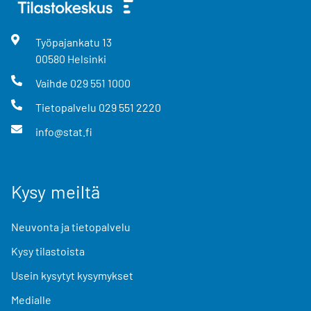
Työpajankatu
13
00580
Helsinki
Vaihde
029 551 1000
Tietopalvelu
029 551 2220
info@stat.fi
Kysy meiltä
Neuvonta ja tietopalvelu
Kysy tilastoista
Usein kysytyt kysymykset
Medialle