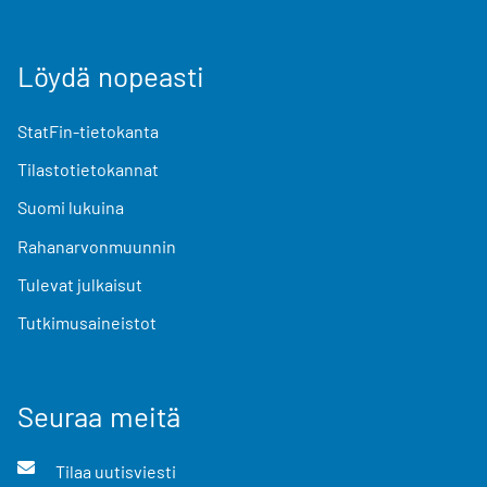
Löydä nopeasti
StatFin-tietokanta
Tilastotietokannat
Suomi lukuina
Rahanarvonmuunnin
Tulevat julkaisut
Tutkimusaineistot
Seuraa meitä
Tilaa uutisviesti