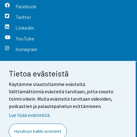
Facebook
Twitter
LinkedIn
YouTube
Instagram
Tietoa evästeistä
Yhteystiedot
Käytämme sivustollamme evästeitä.
Palaute
Välttämättömiä evästeitä tarvitaan, jotta sivusto
toimii oikein. Muita evästeitä tarvitaan videoiden,
Käyttöehdot
podcastien ja palautepalvelun esittämiseen.
Tietosuoja
Lue lisää evästeistä.
Saavutettavuus
Hyväksyn kaikki evästeet
Tietoa sivustosta