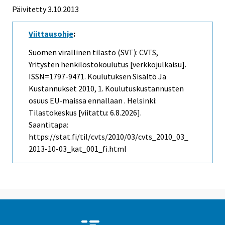
Päivitetty 3.10.2013
Viittausohje
:
Suomen virallinen tilasto (SVT): CVTS,
Yritysten henkilöstökoulutus [verkkojulkaisu].
ISSN=1797-9471.
Koulutuksen Sisältö Ja
Kustannukset
2010, 1. Koulutuskustannusten
osuus EU-maissa ennallaan . Helsinki:
Tilastokeskus [viitattu: 6.8.2026].
Saantitapa:
https://stat.fi/til/cvts/2010/03/cvts_2010_03_
2013-10-03_kat_001_fi.html