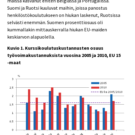
maissa kasvanut eniten Belgiassa ja Portugalissa.
Suomi ja Ruotsi kuuluvat maihin, joissa panostus
henkilöstökoulutukseen on hiukan laskenut, Ruotsissa
selvästi enemmän. Suomen prosenttiosuus oli
kummallakin mittauskerralla hiukan EU-maiden
keskiarvon alapuolella.
Kuvio 1. Kurssikoulutuskustannusten osuus
työvoimakustannuksista vuosina 2005 ja 2010, EU 15
-maat