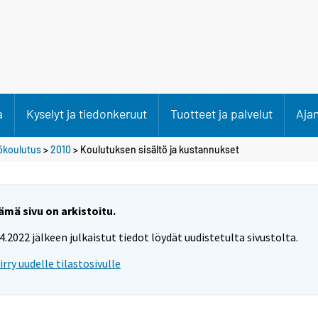
a
Kyselyt ja tiedonkeruut
Tuotteet ja palvelut
Aja
tökoulutus
>
2010
>
Koulutuksen sisältö ja kustannukset
ämä sivu on arkistoitu.
.4.2022 jälkeen julkaistut tiedot löydät uudistetulta sivustolta.
iirry uudelle tilastosivulle