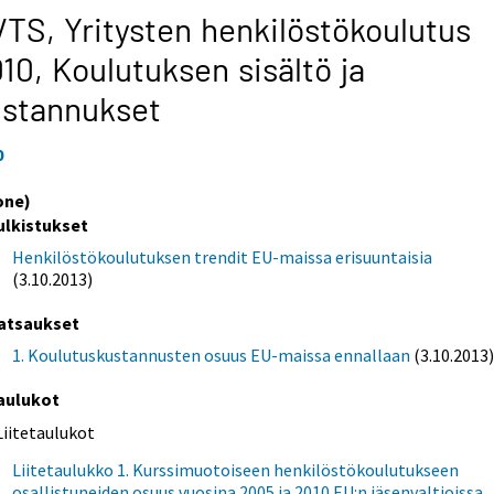
TS, Yritysten henkilöstökoulutus
010,
Koulutuksen sisältö ja
ustannukset
0
one)
ulkistukset
Henkilöstökoulutuksen trendit EU-maissa erisuuntaisia
(3.10.2013)
atsaukset
1. Koulutuskustannusten osuus EU-maissa ennallaan
(3.10.2013
aulukot
Liitetaulukot
Liitetaulukko 1. Kurssimuotoiseen henkilöstökoulutukseen
osallistuneiden osuus vuosina 2005 ja 2010 EU:n jäsenvaltioissa