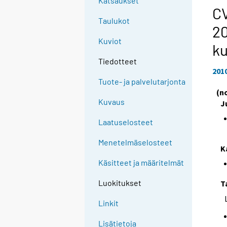
Katsaukset
CV
Taulukot
2
Kuviot
k
Tiedotteet
201
Tuote- ja palvelutarjonta
(n
Kuvaus
J
Laatuselosteet
Menetelmäselosteet
K
Käsitteet ja määritelmät
Luokitukset
T
Linkit
Lisätietoja