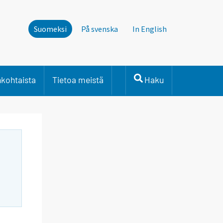
Suomeksi
På svenska
In English
nkohtaista
Tietoa meistä
Haku