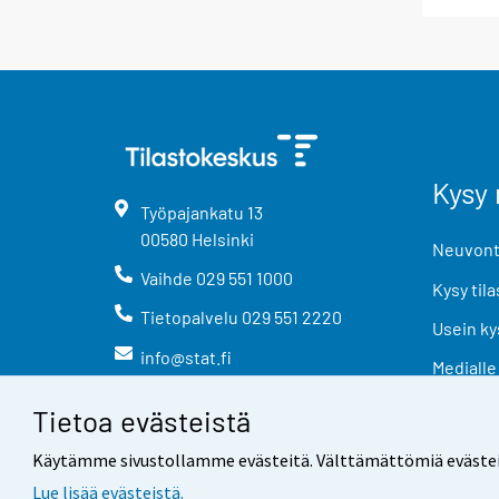
Kysy 
Työpajankatu
13
00580
Helsinki
Neuvonta
Vaihde
029 551 1000
Kysy tila
Tietopalvelu
029 551 2220
Usein ky
info@stat.fi
Medialle
Tietoa evästeistä
Käytämme sivustollamme evästeitä. Välttämättömiä evästeitä t
Lue lisää evästeistä.