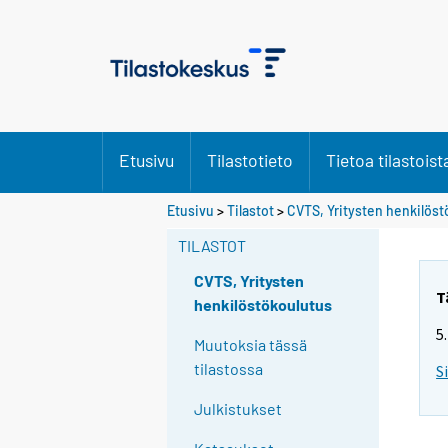
Etusivu
Tilastotieto
Tietoa tilastoist
Etusivu
>
Tilastot
>
CVTS, Yritysten henkilös
TILASTOT
CVTS, Yritysten
T
henkilöstökoulutus
5
Muutoksia tässä
tilastossa
S
Julkistukset