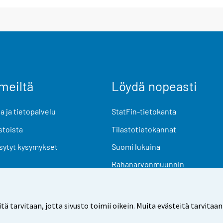
meiltä
Löydä nopeasti
 ja tietopalvelu
StatFin-tietokanta
stoista
Tilastotietokannat
sytyt kysymykset
Suomi lukuina
Rahanarvonmuunnin
Tulevat julkaisut
Tutkimusaineistot
arvitaan, jotta sivusto toimii oikein. Muita evästeitä tarvitaan