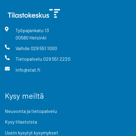
Työpajankatu
13
00580
Helsinki
Vaihde
029 551 1000
Tietopalvelu
029 551 2220
info@stat.fi
Kysy meiltä
Neuvonta ja tietopalvelu
Kysy tilastoista
Usein kysytyt kysymykset