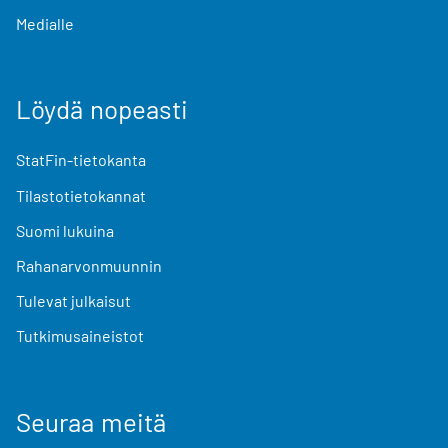
Medialle
Löydä nopeasti
StatFin-tietokanta
Tilastotietokannat
Suomi lukuina
Rahanarvonmuunnin
Tulevat julkaisut
Tutkimusaineistot
Seuraa meitä