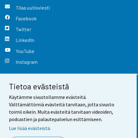
Tilaa uutisviesti
Facebook
Twitter
LinkedIn
YouTube
Instagram
Tietoa evästeistä
Yhteystiedot
Käytämme sivustollamme evästeitä.
Palaute
Välttämättömiä evästeitä tarvitaan, jotta sivusto
toimii oikein. Muita evästeitä tarvitaan videoiden,
Käyttöehdot
podcastien ja palautepalvelun esittämiseen.
Tietosuoja
Lue lisää evästeistä.
Saavutettavuus