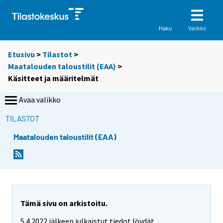
Valikko
Haku
Etusivu
>
Tilastot
>
Maatalouden taloustilit (EAA)
>
Käsitteet ja määritelmät
Avaa valikko
TILASTOT
Maatalouden taloustilit (EAA)
Tämä sivu on arkistoitu.
5.4.2022 jälkeen julkaistut tiedot löydät