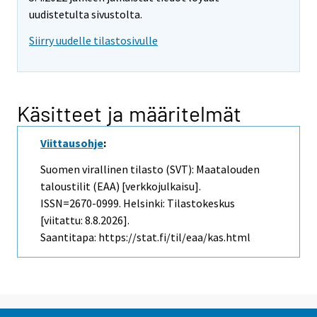
uudistetulta sivustolta.
Siirry uudelle tilastosivulle
Käsitteet ja määritelmät
Viittausohje
:
Suomen virallinen tilasto (SVT): Maatalouden
taloustilit (EAA) [verkkojulkaisu].
ISSN=2670-0999. Helsinki: Tilastokeskus
[viitattu: 8.8.2026].
Saantitapa: https://stat.fi/til/eaa/kas.html