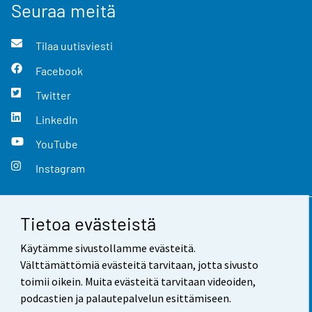
Seuraa meitä
Tilaa uutisviesti
Facebook
Twitter
LinkedIn
YouTube
Instagram
Tietoa evästeistä
Yhteystiedot
Käytämme sivustollamme evästeitä.
Palaute
Välttämättömiä evästeitä tarvitaan, jotta sivusto
toimii oikein. Muita evästeitä tarvitaan videoiden,
Käyttöehdot
podcastien ja palautepalvelun esittämiseen.
Tietosuoja