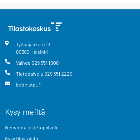
Työpajankatu
13
00580
Helsinki
Vaihde
029 551 1000
Tietopalvelu
029 551 2220
info@stat.fi
Kysy meiltä
Neuvonta ja tietopalvelu
Kysy tilastoista