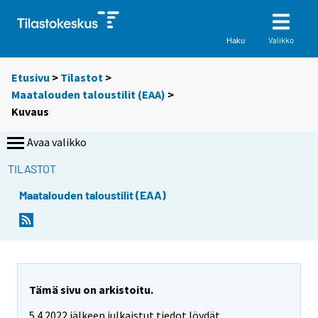
Valikko
Haku
Etusivu
>
Tilastot
>
Maatalouden taloustilit (EAA)
>
Kuvaus
Avaa valikko
TILASTOT
Maatalouden taloustilit (EAA)
Tämä sivu on arkistoitu.
5.4.2022 jälkeen julkaistut tiedot löydät