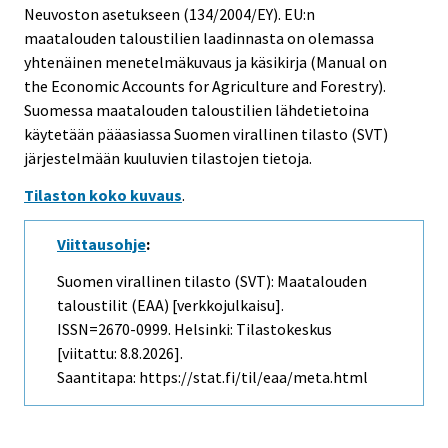
Neuvoston asetukseen (134/2004/EY). EU:n
maatalouden taloustilien laadinnasta on olemassa
yhtenäinen menetelmäkuvaus ja käsikirja (Manual on
the Economic Accounts for Agriculture and Forestry).
Suomessa maatalouden taloustilien lähdetietoina
käytetään pääasiassa Suomen virallinen tilasto (SVT)
järjestelmään kuuluvien tilastojen tietoja.
Tilaston koko kuvaus
.
Viittausohje
:
Suomen virallinen tilasto (SVT): Maatalouden
taloustilit (EAA) [verkkojulkaisu].
ISSN=2670-0999. Helsinki: Tilastokeskus
[viitattu: 8.8.2026].
Saantitapa: https://stat.fi/til/eaa/meta.html