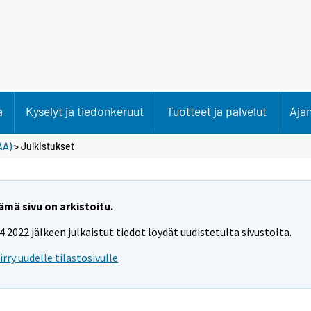
a
Kyselyt ja tiedonkeruut
Tuotteet ja palvelut
Aja
AA)
> Julkistukset
ämä sivu on arkistoitu.
.4.2022 jälkeen julkaistut tiedot löydät uudistetulta sivustolta.
iirry uudelle tilastosivulle