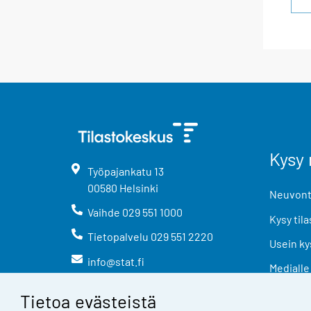
Kysy 
Työpajankatu
13
00580
Helsinki
Neuvonta
Vaihde
029 551 1000
Kysy tila
Tietopalvelu
029 551 2220
Usein ky
info@stat.fi
Medialle
Tietoa evästeistä