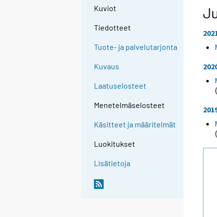
Kuviot
Ju
Tiedotteet
202
Tuote- ja palvelutarjonta
202
Kuvaus
Laatuselosteet
Menetelmäselosteet
201
Käsitteet ja määritelmät
Luokitukset
Lisätietoja