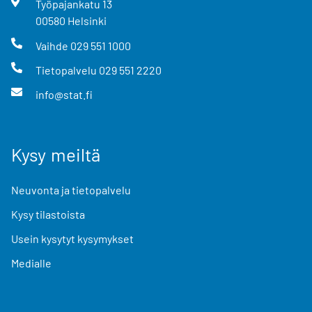
Työpajankatu
13
00580
Helsinki
Vaihde
029 551 1000
Tietopalvelu
029 551 2220
info@stat.fi
Kysy meiltä
Neuvonta ja tietopalvelu
Kysy tilastoista
Usein kysytyt kysymykset
Medialle