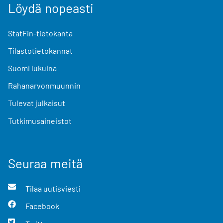
Löydä nopeasti
StatFin-tietokanta
Tilastotietokannat
Suomi lukuina
Rahanarvonmuunnin
Tulevat julkaisut
Tutkimusaineistot
Seuraa meitä
Tilaa uutisviesti
Facebook