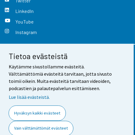
Twitter
LinkedIn
YouTube
Instagram
Tietoa evästeistä
Yhteystiedot
Käytämme sivustollamme evästeitä.
Palaute
Välttämättömiä evästeitä tarvitaan, jotta sivusto
toimii oikein. Muita evästeitä tarvitaan videoiden,
Käyttöehdot
podcastien ja palautepalvelun esittämiseen.
Tietosuoja
Lue lisää evästeistä.
Saavutettavuus
Hyväksyn kaikki evästeet
Tietoa sivustosta
Vain välttämättömät evästeet
Evästeasetukset