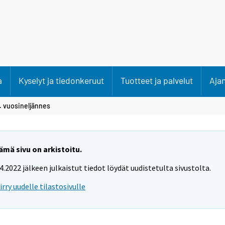
a
Kyselyt ja tiedonkeruut
Tuotteet ja palvelut
Aja
. vuosineljännes
ämä sivu on arkistoitu.
.4.2022 jälkeen julkaistut tiedot löydät uudistetulta sivustolta.
iirry uudelle tilastosivulle