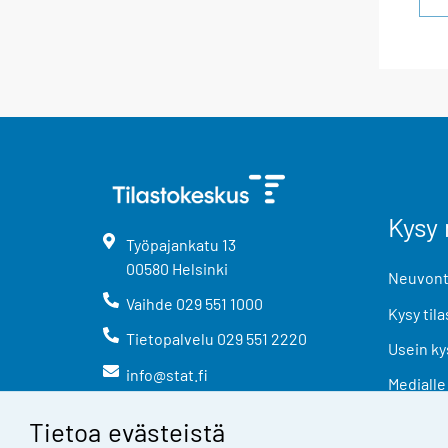
Kysy 
Työpajankatu
13
00580
Helsinki
Neuvonta
Vaihde
029 551 1000
Kysy tila
Tietopalvelu
029 551 2220
Usein ky
info@stat.fi
Medialle
Tietoa evästeistä