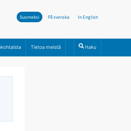
Suomeksi
På svenska
In English
nkohtaista
Tietoa meistä
Haku