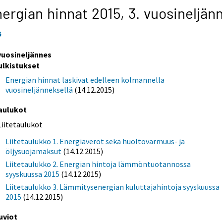
ergian hinnat 2015,
3. vuosineljän
5
 vuosineljännes
ulkistukset
Energian hinnat laskivat edelleen kolmannella
vuosineljänneksellä
(14.12.2015)
aulukot
Liitetaulukot
Liitetaulukko 1. Energiaverot sekä huoltovarmuus- ja
öljysuojamaksut
(14.12.2015)
Liitetaulukko 2. Energian hintoja lämmöntuotannossa
syyskuussa 2015
(14.12.2015)
Liitetaulukko 3. Lämmitysenergian kuluttajahintoja syyskuussa
2015
(14.12.2015)
uviot