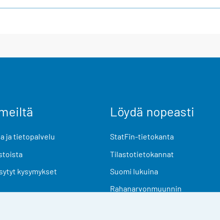
meiltä
Löydä nopeasti
 ja tietopalvelu
StatFin-tietokanta
stoista
Tilastotietokannat
sytyt kysymykset
Suomi lukuina
Rahanarvonmuunnin
Tulevat julkaisut