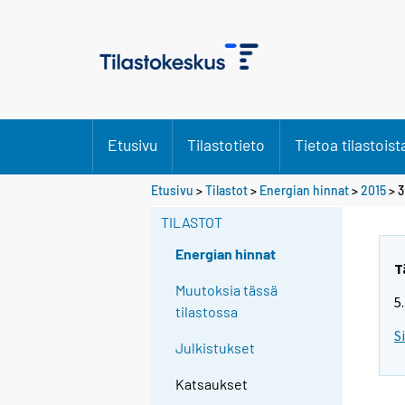
Etusivu
Tilastotieto
Tietoa tilastoist
Etusivu
>
Tilastot
>
Energian hinnat
>
2015
>
3
TILASTOT
Energian hinnat
T
Muutoksia tässä
5
tilastossa
S
Julkistukset
Katsaukset