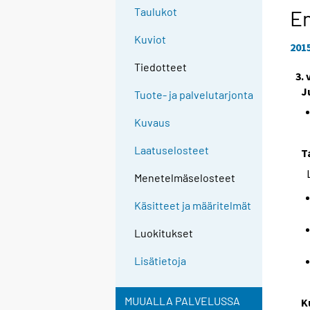
Taulukot
En
Kuviot
201
Tiedotteet
3.
J
Tuote- ja palvelutarjonta
Kuvaus
Laatuselosteet
T
Menetelmäselosteet
Käsitteet ja määritelmät
Luokitukset
Lisätietoja
MUUALLA PALVELUSSA
K