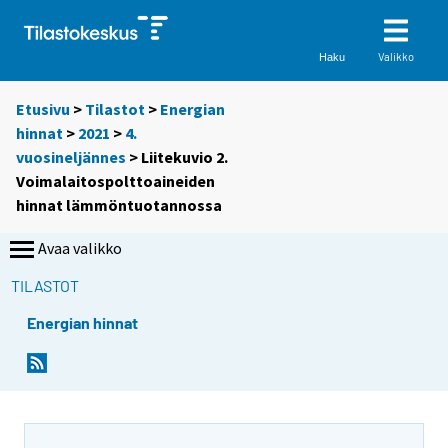
Valikko
Haku
Etusivu
>
Tilastot
>
Energian
hinnat
>
2021
>
4.
vuosineljännes
> Liitekuvio 2.
Voimalaitospolttoaineiden
hinnat lämmöntuotannossa
Avaa valikko
TILASTOT
Energian hinnat