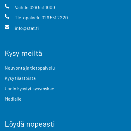
Vaihde
029 551 1000
Tietopalvelu
029 551 2220
info@stat.fi
Kysy meiltä
Neuvonta ja tietopalvelu
Kysy tilastoista
Usein kysytyt kysymykset
Medialle
Löydä nopeasti