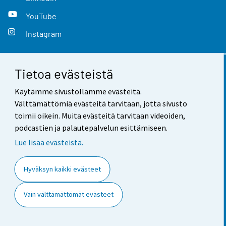
YouTube
Instagram
Tietoa evästeistä
Yhteystiedot
Käytämme sivustollamme evästeitä.
Palaute
Välttämättömiä evästeitä tarvitaan, jotta sivusto
toimii oikein. Muita evästeitä tarvitaan videoiden,
Käyttöehdot
podcastien ja palautepalvelun esittämiseen.
Tietosuoja
Lue lisää evästeistä.
Saavutettavuus
Hyväksyn kaikki evästeet
Tietoa sivustosta
Vain välttämättömät evästeet
Evästeasetukset