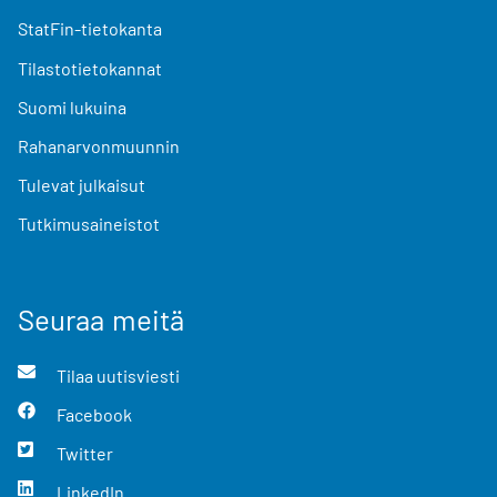
StatFin-tietokanta
Tilastotietokannat
Suomi lukuina
Rahanarvonmuunnin
Tulevat julkaisut
Tutkimusaineistot
Seuraa meitä
Tilaa uutisviesti
Facebook
Twitter
LinkedIn