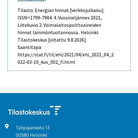
Tilasto: Energian hinnat [verkkojulkaisu].
ISSN=1799-7984.
4. Vuosineljännes
2021,
Liitekuvio 2. Voimalaitospolttoaineiden
hinnat lämmöntuotannossa . Helsinki:
Tilastokeskus [viitattu: 9.8.2026].
Saantitapa:
https://stat.fi/til/ehi/2021/04/ehi_2021_04_2
022-03-10_kuv_002_fi.html
Työpajankatu
13
00580
Helsinki