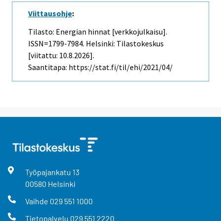
Viittausohje
:
Tilasto: Energian hinnat [verkkojulkaisu].
ISSN=1799-7984. Helsinki: Tilastokeskus
[viitattu: 10.8.2026].
Saantitapa: https://stat.fi/til/ehi/2021/04/
Työpajankatu
13
00580
Helsinki
Vaihde
029 551 1000
Tietopalvelu
029 551 2220