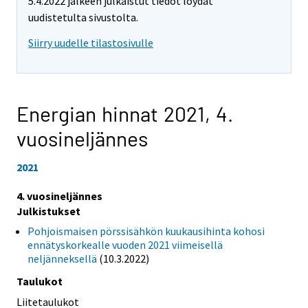
5.4.2022 jälkeen julkaistut tiedot löydät
uudistetulta sivustolta.
Siirry uudelle tilastosivulle
Energian hinnat 2021,
4.
vuosineljännes
2021
4. vuosineljännes
Julkistukset
Pohjoismaisen pörssisähkön kuukausihinta kohosi
ennätyskorkealle vuoden 2021 viimeisellä
neljänneksellä
(10.3.2022)
Taulukot
Liitetaulukot