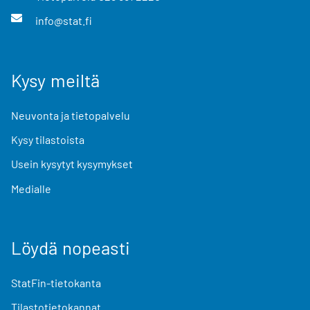
info@stat.fi
Kysy meiltä
Neuvonta ja tietopalvelu
Kysy tilastoista
Usein kysytyt kysymykset
Medialle
Löydä nopeasti
StatFin-tietokanta
Tilastotietokannat