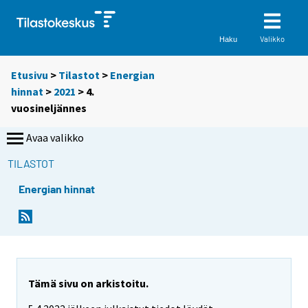
Valikko
Haku
Etusivu
>
Tilastot
>
Energian
hinnat
>
2021
>
4.
vuosineljännes
Avaa valikko
TILASTOT
Energian hinnat
Tämä sivu on arkistoitu.