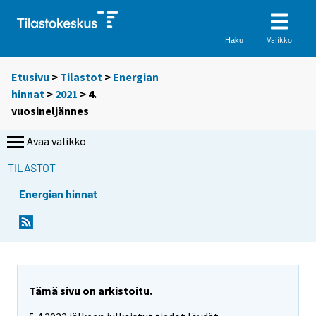
Valikko
Haku
Etusivu
>
Tilastot
>
Energian
hinnat
>
2021
>
4.
vuosineljännes
Avaa valikko
TILASTOT
Energian hinnat
Tämä sivu on arkistoitu.