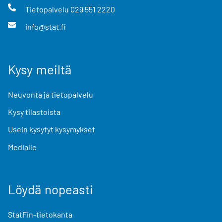
Tietopalvelu
029 551 2220
info@stat.fi
Kysy meiltä
Neuvonta ja tietopalvelu
Kysy tilastoista
Usein kysytyt kysymykset
Medialle
Löydä nopeasti
StatFin-tietokanta