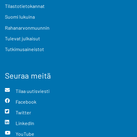
Tilastotietokannat
Suomi lukuina
Rahanarvonmuunnin
Tulevat julkaisut
Tutkimusaineistot
Seuraa meitä
Tilaa uutisviesti
Facebook
Twitter
LinkedIn
YouTube