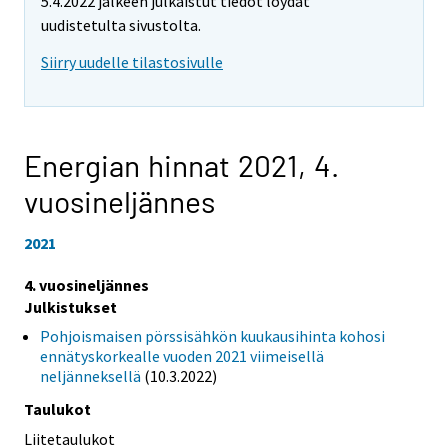
5.4.2022 jälkeen julkaistut tiedot löydät
uudistetulta sivustolta.
Siirry uudelle tilastosivulle
Energian hinnat 2021,
4.
vuosineljännes
2021
4. vuosineljännes
Julkistukset
Pohjoismaisen pörssisähkön kuukausihinta kohosi
ennätyskorkealle vuoden 2021 viimeisellä
neljänneksellä
(10.3.2022)
Taulukot
Liitetaulukot