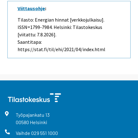
Viittausohje
:
Tilasto: Energian hinnat [verkkojulkaisu].
ISSN=1799-7984. Helsinki: Tilastokeskus
[viitattu: 7.8.2026].
Saantitapa:
https://stat.fi/til/ehi/2021/04/index.html
Työpajankatu
13
00580
Helsinki
Vaihde
029 551 1000