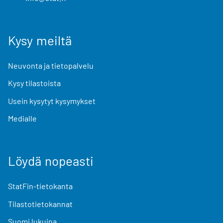
Kysy meiltä
Neuvonta ja tietopalvelu
Kysy tilastoista
Usein kysytyt kysymykset
Medialle
Löydä nopeasti
StatFin-tietokanta
Tilastotietokannat
Suomi lukuina