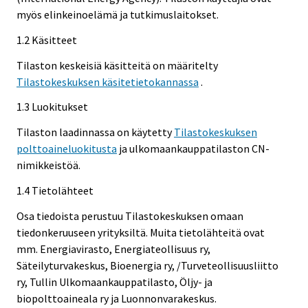
myös elinkeinoelämä ja tutkimuslaitokset.
1.2 Käsitteet
Tilaston keskeisiä käsitteitä on määritelty
Tilastokeskuksen käsitetietokannassa
.
1.3 Luokitukset
Tilaston laadinnassa on käytetty
Tilastokeskuksen
polttoaineluokitusta
ja ulkomaankauppatilaston CN-
nimikkeistöä.
1.4 Tietolähteet
Osa tiedoista perustuu Tilastokeskuksen omaan
tiedonkeruuseen yrityksiltä. Muita tietolähteitä ovat
mm. Energiavirasto, Energiateollisuus ry,
Säteilyturvakeskus, Bioenergia ry, /Turveteollisuusliitto
ry, Tullin Ulkomaankauppatilasto, Öljy- ja
biopolttoaineala ry ja Luonnonvarakeskus.