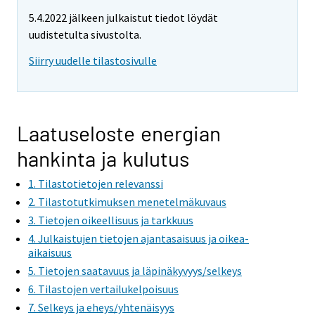
e
5.4.2022 jälkeen julkaistut tiedot löydät
m
uudistetulta sivustolta.
o
v
Siirry uudelle tilastosivulle
i
n
g
t
Laatuseloste energian
o
hankinta ja kulutus
a
n
1. Tilastotietojen relevanssi
o
2. Tilastotutkimuksen menetelmäkuvaus
t
3. Tietojen oikeellisuus ja tarkkuus
h
4. Julkaistujen tietojen ajantasaisuus ja oikea-
e
aikaisuus
r
5. Tietojen saatavuus ja läpinäkyvyys/selkeys
s
6. Tilastojen vertailukelpoisuus
e
7. Selkeys ja eheys/yhtenäisyys
r