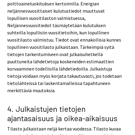
polttoaineluokituksen kertoimilla. Energian
neljännesvuosittaiset kulutustiedot muuttuvat
lopullisen vuositilaston valmistuessa,
Neljännesvuositiedot täsmäytetään kulutuksen
suhteilla lopullisiin vuositietoihin, kun lopullinen
vuositilasto valmistuu. Tiedot ovat ennakollisia kunnes
lopullinen vuositilasto julkaistaan. Tärkeimpiä syitä
tietojen tarkentumiseen ovat julkaisuhetkellä
puuttuneita lähdetietoja koskeneiden estimaattien
korvaaminen todellisilla lähdetiedoilla. Julkaistuja
tietoja voidaan myös korjata takautuvasti, jos todetaan
tietolähteissä tai laskentamalleissa tapahtuneen
merkittäviä muutoksia.
4. Julkaistujen tietojen
ajantasaisuus ja oikea-aikaisuus
Tilasto julkaistaan neljä kertaa vuodessa. Tilasto kuvaa