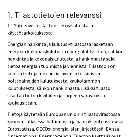
v
i
1. Tilastotietojen relevanssi
c
1.1 Yhteenveto tilaston tietosisällöstä ja
e
käyttötarkoituksesta
.
Energian hankinta ja kulutus -tilastossa lasketaan
energian kokonaiskulutusta energialähteittäin, sähkön
hankintaa ja kokonaiskulutusta ja hankinnasta sekä
tietoa energian tuonnista ja viennistä. Tilastoon on
koottu tietoja mm. uusiutuvien ja fossiilisten
polttoaineiden kulutuksesta, kaukolämmön
kulutuksesta, sähkön hankinnasta. Lisäksi tilasto
sisältää tietoa kivihiilen ja turpeen varastoista
kuukausittain.
Tietoja käytetään Euroopan unionin tilastovirastossa
Suomen julkisessa hallinnossa ja päätöksenteossa sekä
Eurostatissa, OECD:n energia-alan järjestössä IEA:ssa
(International Energy Agency). Tilaston käyttäjiä ovat