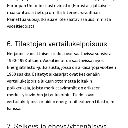
Euroopan Unionin tilastovirasto (Eurostat) julkaisee
maakohtaisia tietoja omilla Internet-sivuillaan.
Painettua vuosijulkaisua ei ole saatavissa uusimmista
vuositiedoista.
6. Tilastojen vertailukelpoisuus
Neljännesvuosittaiset tiedot ovat saatavissa vuosista
1990-1998 alkaen. Vuositiedot on saatavissa myös
Energiatilasto -julkaisusta, jossa on aikasarjoja vuoteen
1960 saakka. Esitetyt aikasarjat ovat keskenään
vertailukelpoisia lukuun ottamatta joitakin
poikkeuksia, joista merkittävimmät on erikseen
merkitty kuvioihin ja taulukoihin. Tiedot ovat
vertailukelpoisia muiden energia-aihealueen tilastojen
kanssa.
7. Selkeys ja eheys/yhtenäisyys