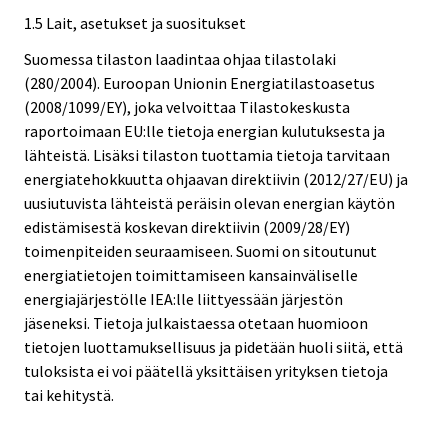
1.5 Lait, asetukset ja suositukset
Suomessa tilaston laadintaa ohjaa tilastolaki
(280/2004). Euroopan Unionin Energiatilastoasetus
(2008/1099/EY), joka velvoittaa Tilastokeskusta
raportoimaan EU:lle tietoja energian kulutuksesta ja
lähteistä. Lisäksi tilaston tuottamia tietoja tarvitaan
energiatehokkuutta ohjaavan direktiivin (2012/27/EU) ja
uusiutuvista lähteistä peräisin olevan energian käytön
edistämisestä koskevan direktiivin (2009/28/EY)
toimenpiteiden seuraamiseen. Suomi on sitoutunut
energiatietojen toimittamiseen kansainväliselle
energiajärjestölle IEA:lle liittyessään järjestön
jäseneksi. Tietoja julkaistaessa otetaan huomioon
tietojen luottamuksellisuus ja pidetään huoli siitä, että
tuloksista ei voi päätellä yksittäisen yrityksen tietoja
tai kehitystä.