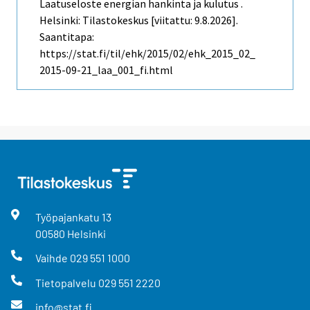
Laatuseloste energian hankinta ja kulutus .
Helsinki: Tilastokeskus [viitattu: 9.8.2026].
Saantitapa:
https://stat.fi/til/ehk/2015/02/ehk_2015_02_
2015-09-21_laa_001_fi.html
Työpajankatu
13
00580
Helsinki
Vaihde
029 551 1000
Tietopalvelu
029 551 2220
info@stat.fi