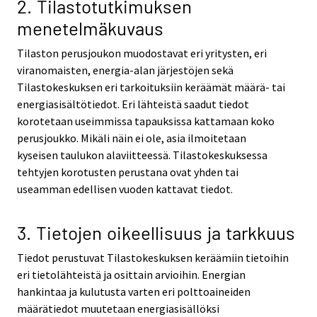
2. Tilastotutkimuksen
menetelmäkuvaus
Tilaston perusjoukon muodostavat eri yritysten, eri
viranomaisten, energia-alan järjestöjen sekä
Tilastokeskuksen eri tarkoituksiin keräämät määrä- tai
energiasisältötiedot. Eri lähteistä saadut tiedot
korotetaan useimmissa tapauksissa kattamaan koko
perusjoukko. Mikäli näin ei ole, asia ilmoitetaan
kyseisen taulukon alaviitteessä. Tilastokeskuksessa
tehtyjen korotusten perustana ovat yhden tai
useamman edellisen vuoden kattavat tiedot.
3. Tietojen oikeellisuus ja tarkkuus
Tiedot perustuvat Tilastokeskuksen keräämiin tietoihin
eri tietolähteistä ja osittain arvioihin. Energian
hankintaa ja kulutusta varten eri polttoaineiden
määrätiedot muutetaan energiasisällöksi