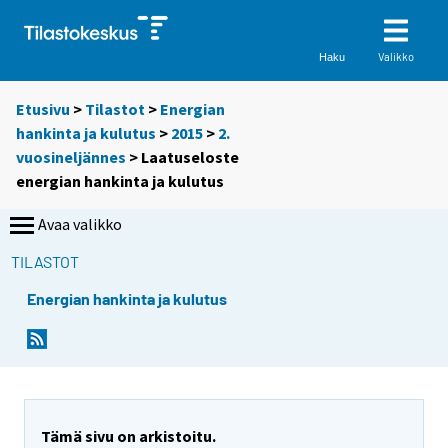
Valikko
Haku
Etusivu
>
Tilastot
>
Energian
hankinta ja kulutus
>
2015
>
2.
vuosineljännes
> Laatuseloste
energian hankinta ja kulutus
Avaa valikko
TILASTOT
Energian hankinta ja kulutus
Y
o
u
a
r
Tämä sivu on arkistoitu.