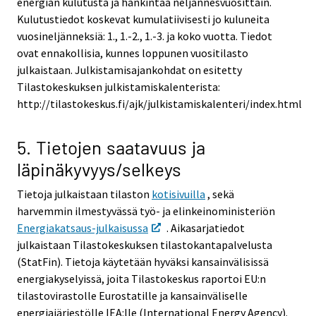
energian kulutusta ja hankintaa neljännesvuosittain.
Kulutustiedot koskevat kumulatiivisesti jo kuluneita
vuosineljänneksiä: 1., 1.-2., 1.-3. ja koko vuotta. Tiedot
ovat ennakollisia, kunnes loppunen vuositilasto
julkaistaan. Julkistamisajankohdat on esitetty
Tilastokeskuksen julkistamiskalenterista:
http://tilastokeskus.fi/ajk/julkistamiskalenteri/index.html
5. Tietojen saatavuus ja
läpinäkyvyys/selkeys
Tietoja julkaistaan tilaston
kotisivuilla
, sekä
harvemmin ilmestyvässä työ- ja elinkeinoministeriön
Energiakatsaus-julkaisussa
. Aikasarjatiedot
julkaistaan Tilastokeskuksen tilastokantapalvelusta
(StatFin). Tietoja käytetään hyväksi kansainvälisissä
energiakyselyissä, joita Tilastokeskus raportoi EU:n
tilastovirastolle Eurostatille ja kansainväliselle
energiajärjestölle IEA:lle (International Energy Agency).