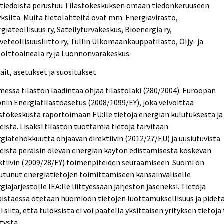
 tiedoista perustuu Tilastokeskuksen omaan tiedonkeruuseen
yksiltä. Muita tietolähteitä ovat mm. Energiavirasto,
giateollisuus ry, Säteilyturvakeskus, Bioenergia ry,
veteollisuusliitto ry, Tullin Ulkomaankauppatilasto, Öljy- ja
olttoaineala ry ja Luonnonvarakeskus.
Lait, asetukset ja suositukset
essa tilaston laadintaa ohjaa tilastolaki (280/2004). Euroopan
nin Energiatilastoasetus (2008/1099/EY), joka velvoittaa
stokeskusta raportoimaan EU:lle tietoja energian kulutuksesta ja
eistä. Lisäksi tilaston tuottamia tietoja tarvitaan
giatehokkuutta ohjaavan direktiivin (2012/27/EU) ja uusiutuvista
eistä peräisin olevan energian käytön edistämisestä koskevan
ktiivin (2009/28/EY) toimenpiteiden seuraamiseen. Suomi on
utunut energiatietojen toimittamiseen kansainväliselle
giajärjestölle IEA:lle liittyessään järjestön jäseneksi. Tietoja
aistaessa otetaan huomioon tietojen luottamuksellisuus ja pidet
i siitä, että tuloksista ei voi päätellä yksittäisen yrityksen tietoja 
tystä.