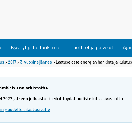
a
Kyselyt ja tiedonkeruut
Tuotteet ja palvelut
Aja
tus
>
2017
>
3. vuosineljännes
> Laatuseloste energian hankinta ja kulutus
ämä sivu on arkistoitu.
.4.2022 jälkeen julkaistut tiedot löydät uudistetulta sivustolta.
iirry uudelle tilastosivulle