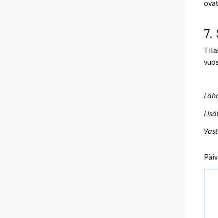
ovat
7.
Tila
vuos
Lähd
Lisä
Vast
Päiv