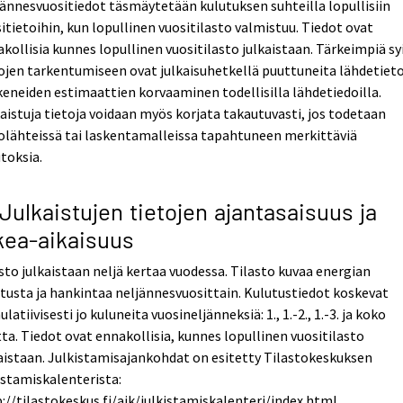
ännesvuositiedot täsmäytetään kulutuksen suhteilla lopullisiin
itietoihin, kun lopullinen vuositilasto valmistuu. Tiedot ovat
kollisia kunnes lopullinen vuositilasto julkaistaan. Tärkeimpiä sy
ojen tarkentumiseen ovat julkaisuhetkellä puuttuneita lähdetiet
eneiden estimaattien korvaaminen todellisilla lähdetiedoilla.
aistuja tietoja voidaan myös korjata takautuvasti, jos todetaan
olähteissä tai laskentamalleissa tapahtuneen merkittäviä
toksia.
 Julkaistujen tietojen ajantasaisuus ja
kea-aikaisuus
sto julkaistaan neljä kertaa vuodessa. Tilasto kuvaa energian
tusta ja hankintaa neljännesvuosittain. Kulutustiedot koskevat
latiivisesti jo kuluneita vuosineljänneksiä: 1., 1.-2., 1.-3. ja koko
ta. Tiedot ovat ennakollisia, kunnes lopullinen vuositilasto
aistaan. Julkistamisajankohdat on esitetty Tilastokeskuksen
istamiskalenterista:
://tilastokeskus.fi/ajk/julkistamiskalenteri/index.html