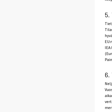
5.
Tiet
Tila
hyvä
EU:n
IEA:
(Eur
Pain
6.
Nelj
Vuos
aika
vert
merk