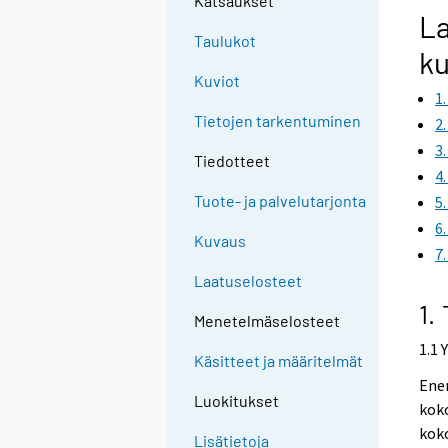
Katsaukset
La
Taulukot
ku
Kuviot
1
Tietojen tarkentuminen
2
3
Tiedotteet
4
Tuote- ja palvelutarjonta
5
6
Kuvaus
7
Laatuselosteet
1.
Menetelmäselosteet
1.1 
Käsitteet ja määritelmät
Ener
Luokitukset
koko
koko
Lisätietoja