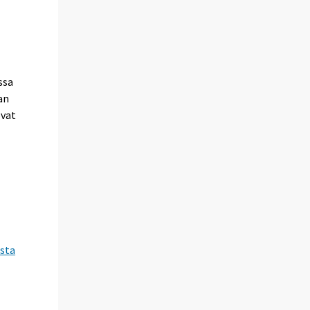
ssa
an
ovat
usta