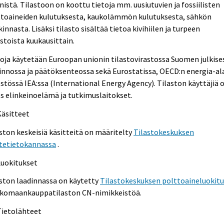
nistä. Tilastoon on koottu tietoja mm. uusiutuvien ja fossiilisten
ttoaineiden kulutuksesta, kaukolämmön kulutuksesta, sähkön
innasta. Lisäksi tilasto sisältää tietoa kivihiilen ja turpeen
stoista kuukausittain.
oja käytetään Euroopan unionin tilastovirastossa Suomen julkise
innossa ja päätöksenteossa sekä Eurostatissa, OECD:n energia-al
estössä IEA:ssa (International Energy Agency). Tilaston käyttäjiä 
 elinkeinoelämä ja tutkimuslaitokset.
Käsitteet
ston keskeisiä käsitteitä on määritelty
Tilastokeskuksen
itetietokannassa
.
Luokitukset
ston laadinnassa on käytetty
Tilastokeskuksen polttoaineluokit
ulkomaankauppatilaston CN-nimikkeistöä.
Tietolähteet