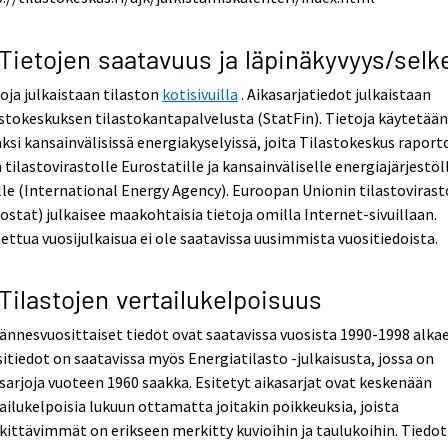
 Tietojen saatavuus ja läpinäkyvyys/selk
oja julkaistaan tilaston
kotisivuilla
. Aikasarjatiedot julkaistaan
stokeskuksen tilastokantapalvelusta (StatFin). Tietoja käytetää
ksi kansainvälisissä energiakyselyissä, joita Tilastokeskus raport
 tilastovirastolle Eurostatille ja kansainväliselle energiajärjestöl
lle (International Energy Agency). Euroopan Unionin tilastovirast
ostat) julkaisee maakohtaisia tietoja omilla Internet-sivuillaan.
ettua vuosijulkaisua ei ole saatavissa uusimmista vuositiedoista.
 Tilastojen vertailukelpoisuus
ännesvuosittaiset tiedot ovat saatavissa vuosista 1990-1998 alka
itiedot on saatavissa myös Energiatilasto -julkaisusta, jossa on
sarjoja vuoteen 1960 saakka. Esitetyt aikasarjat ovat keskenään
ailukelpoisia lukuun ottamatta joitakin poikkeuksia, joista
ittävimmät on erikseen merkitty kuvioihin ja taulukoihin. Tiedot