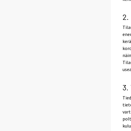
2.
Tila
ener
kerä
kor
näin
Tila
use
3.
Tied
tiet
vart
polt
kulu