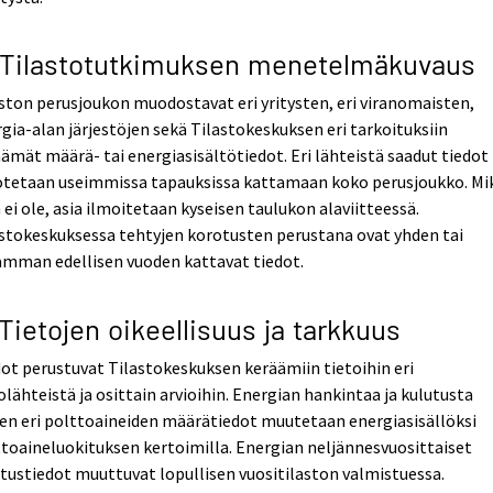
 Tilastotutkimuksen menetelmäkuvaus
ston perusjoukon muodostavat eri yritysten, eri viranomaisten,
gia-alan järjestöjen sekä Tilastokeskuksen eri tarkoituksiin
ämät määrä- tai energiasisältötiedot. Eri lähteistä saadut tiedot
otetaan useimmissa tapauksissa kattamaan koko perusjoukko. Mik
 ei ole, asia ilmoitetaan kyseisen taulukon alaviitteessä.
stokeskuksessa tehtyjen korotusten perustana ovat yhden tai
amman edellisen vuoden kattavat tiedot.
 Tietojen oikeellisuus ja tarkkuus
ot perustuvat Tilastokeskuksen keräämiin tietoihin eri
olähteistä ja osittain arvioihin. Energian hankintaa ja kulutusta
en eri polttoaineiden määrätiedot muutetaan energiasisällöksi
toaineluokituksen kertoimilla. Energian neljännesvuosittaiset
tustiedot muuttuvat lopullisen vuositilaston valmistuessa.