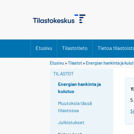
Etusivu
Tilastotieto
Tietoa tilastoist
Etusivu
>
Tilastot
>
Energian hankinta ja kulu
TILASTOT
Energian hankinta ja
T
kulutus
5
Muutoksia tässä
tilastossa
S
Julkistukset