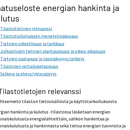
atuseloste energian hankinta ja
lutus
. Tilastotietojen relevanssi
. Tilastotutkimuksen menetelmäkuvaus
. Tietojen oikeellisuus ja tarkkuus
. Julkaistujen tietojen ajantasaisuus ja oikea-aikaisuus
. Tietojen saatavuus ja läpinäkyvyys/selkeys
. Tilastojen vertailukelpoisuus
. Selkeys ja eheys/yhtenäisyys
 Tilastotietojen relevanssi
Yhteenveto tilaston tietosisällöstä ja käyttötarkoituksesta
gian hankinta ja kulutus -tilastossa lasketaan energian
naiskulutusta energialähteittäin, sähkön hankintaa ja
naiskulutusta ja hankinnasta sekä tietoa energian tuonnista ja