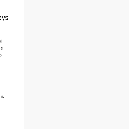
eys
n
oi
le
o
en.