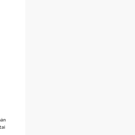
ään
tai