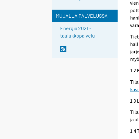
vien
pol
MUUALLA PALVELUSSA
hank
vara
Energia 2021 -
taulukkopalvelu
Tiet
hall
järj
myös
1.2 
Tila
käs
1.3 
Tila
ja 
1.4 