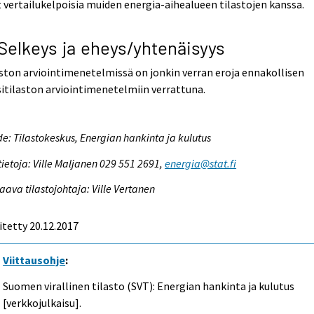
 vertailukelpoisia muiden energia-aihealueen tilastojen kanssa.
 Selkeys ja eheys/yhtenäisyys
ston arviointimenetelmissä on jonkin verran eroja ennakollisen
itilaston arviointimenetelmiin verrattuna.
e: Tilastokeskus, Energian hankinta ja kulutus
tietoja: Ville Maljanen 029 551 2691,
energia@stat.fi
aava tilastojohtaja: Ville Vertanen
itetty 20.12.2017
Viittausohje
:
Suomen virallinen tilasto (SVT): Energian hankinta ja kulutus
[verkkojulkaisu].