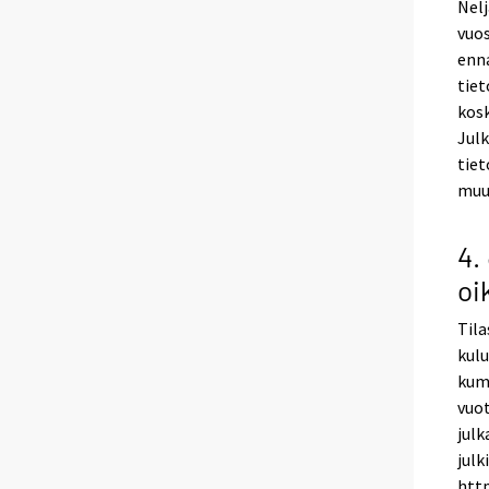
Nelj
vuos
enna
tiet
kosk
Julk
tiet
muu
4.
oi
Tila
kulu
kumu
vuot
julk
julk
http