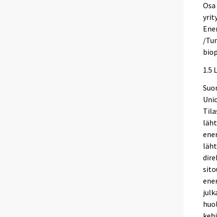
Osa
yrit
Ener
/Tur
biop
1.5 
Suom
Unio
Tila
läht
ener
läht
dire
sito
ener
julk
huol
kehi