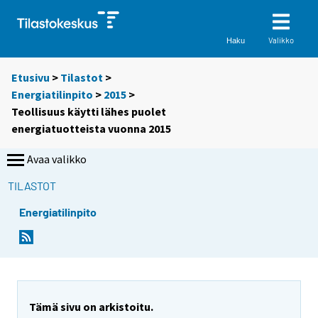
Valikko
Haku
Etusivu
>
Tilastot
>
Energiatilinpito
>
2015
>
Teollisuus käytti lähes puolet
energiatuotteista vuonna 2015
Avaa valikko
TILASTOT
Energiatilinpito
Y
Y
o
o
u
u
a
a
r
r
e
e
Tämä sivu on arkistoitu.