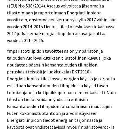
((EU) N:o 538/2014). Asetus velvoittaa jäsenmaita
tilastoimaan ja raportoimaan Energiatilinpidon
vuosittain, ensimmäisen kerran syksyllä 2017 vähintään
vuosien 2014-2015 tiedot. Tilastokeskuksen lokakuussa
2017 julkaisema Energiatilinpidon aikasarja kattaa
vuodet 2011 - 2015.
Ympäristötilipidon tavoitteena on ympäristön ja
talouden vuorovaikutuksen tilastollinen kuvaus, joka
noudattaa pääosin kansantalouden tilinpidon
peruskäsitteistöä ja luokituksia (EKT2010).
Energiatilinpito-tilastossa energian käyttö ja tarjonta
esitetään kansantalouden tilinpidossa käytettävän
toimialajaon ja kotipaikkaperiaatteen mukaisesti. Näin
tilaston tiedot voidaan yhdistää erilaisiin
kansantalouden tilinpidon rahamääräisiin muuttujiin
kuten kokonaistuotantoon ja arvonlisäykseen.
Energiatilinpidon tiedot energian tarjonnasta ja
käytöstä ovat yhdistettävissä myös Ympäristöverot- ja