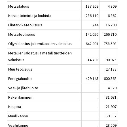
Metsätalous
187 269
4 309
Kaivostoiminta ja louhinta
286 110
6 862
Elintarviketeollisuus
244
16 799
Metsäteollisuus
142 056
266 710
Öljynjalostus ja kemikaalien valmistus
642 901
758 593
Metallien jalostus ja metallituotteiden
valmistus
14 708
90 975
Muu teollisuus
.
27 188
Energiahuolto
429 145
600 568
Vesi- ja jätehuolto
.
4 329
Rakentaminen
.
31 671
Kauppa
.
21 907
Maaliikenne
.
59 557
Vesiliikenne
.
28 509