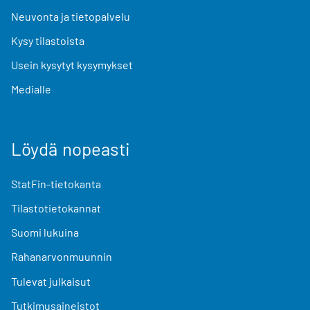
Neuvonta ja tietopalvelu
Kysy tilastoista
Usein kysytyt kysymykset
Medialle
Löydä nopeasti
StatFin-tietokanta
Tilastotietokannat
Suomi lukuina
Rahanarvonmuunnin
Tulevat julkaisut
Tutkimusaineistot