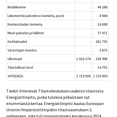
Ilmaliikenne
.
44 266
Liikennettä palveleva toiminta, posti
.
4 940
Kiinteistöalan toiminta
.
16 890
Muut palvelut ja hallinto
.
77 471
Kotitaloudet
.
282 735
Varastojen muutos
.
2 673
Ulkomaat
1 016 274
328 996
Tilastolliset erot
.
14 755
YHTEENSÄ
2 719 939
2 719 939
Tiedot ilmenevät Tilastokeskuksen uudesta tilastosta
Energiatilinpito, jonka tuloksia julkaistaan nyt
ensimmäistä kertaa. Energiatilinpito kuuluu Euroopan
Unionin Ympäristötilinpidon tilastoasetuksen 2.
vaiheeseen, joka tuli lainvoimaiseksi kesäkuussa 2014