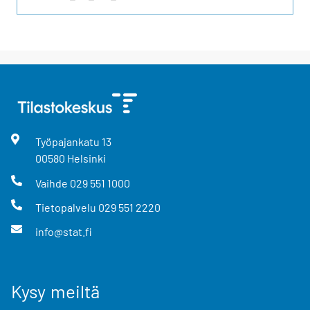
Työpajankatu
13
00580
Helsinki
Vaihde
029 551 1000
Tietopalvelu
029 551 2220
info@stat.fi
Kysy meiltä