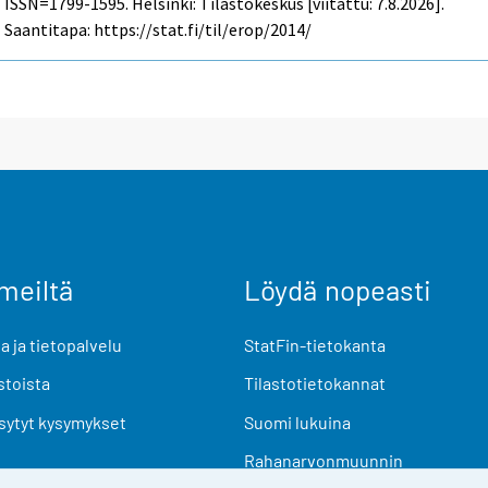
ISSN=1799-1595. Helsinki: Tilastokeskus [viitattu: 7.8.2026].
Saantitapa: https://stat.fi/til/erop/2014/
meiltä
Löydä nopeasti
 ja tietopalvelu
StatFin-tietokanta
stoista
Tilastotietokannat
sytyt kysymykset
Suomi lukuina
Rahanarvonmuunnin