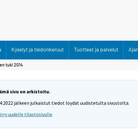
a
Kyselyt ja tiedonkeruut
Tuotteet ja palvelut
Aja
en tuki 2014
ämä sivu on arkistoitu.
.4.2022 jälkeen julkaistut tiedot löydät uudistetulta sivustolta.
iirry uudelle tilastosivulle