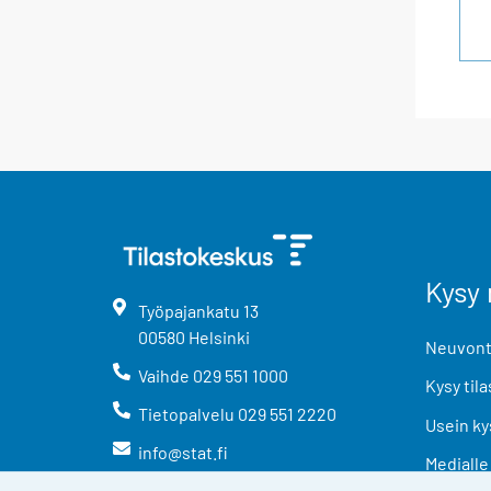
Kysy 
Työpajankatu
13
00580
Helsinki
Neuvonta
Vaihde
029 551 1000
Kysy tila
Tietopalvelu
029 551 2220
Usein ky
info@stat.fi
Medialle