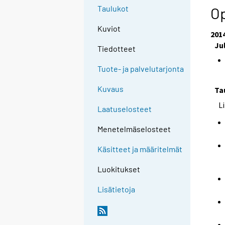
Taulukot
Op
Kuviot
201
Ju
Tiedotteet
Tuote- ja palvelutarjonta
Kuvaus
Ta
L
Laatuselosteet
Menetelmäselosteet
Käsitteet ja määritelmät
Luokitukset
Lisätietoja