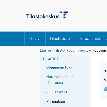
Etusivu
Tilastotieto
Tietoa tilastoist
Etusivu
>
Tilastot
>
Oppimisen tuki
> Oppimis
TILASTOT
Oppimisen tuki
T
Muutoksia tässä
5
tilastossa
S
Julkistukset
Katsaukset