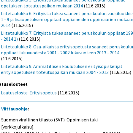
opetuksen toteutuspaikan mukaan 2014
(11.6.2015)
Liitetaulukko 6. Erityistä tukea saaneet peruskoulun vuosiluokki
1 - 9 ja lisäopetuksen oppilaat oppiaineiden oppimäärien mukaa
2014
(11.6.2015)
Liitetaulukko 7. Erityistä tukea saaneet peruskoulun oppilaat 19
- 2014 1)
(11.6.2015)
Liitetaulukko 8. Osa-aikaista erityisopetusta saaneet peruskoulu
oppilaat lukuvuodesta 2001 - 2002 lukuvuoteen 2013 - 2014
(11.6.2015)
Liitetaulukko 9. Ammatillisen koulutuksen erityisopiskelijat
erityisopetuksen toteutuspaikan mukaan 2004 - 2013
(11.6.2015)
atuselosteet
Laatuseloste: Erityisopetus
(11.6.2015)
Viittausohje
:
Suomen virallinen tilasto (SVT): Oppimisen tuki
[verkkojulkaisu].