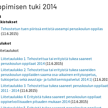
pimisen tuki 2014
4
lkistukset
Tehostetun tuen piirissä entistä useampi peruskoulun oppilas
(11.6.2015)
ulukot
iitetaulukot
Liitetaulukko 1. Tehostettua tai erityistä tukea saaneet
peruskoulun oppilaat 2014
(11.6.2015)
Liitetaulukko 2. Tehostettua tai erityistä tukea saaneiden
peruskoulun oppilaiden saama osa-aikainen erityisopetus,
tukiopetus sekä avustaja- ja tulkitsemispalvelut 2014 1)
(11.6.201
Liitetaulukko 3. Tehostettua tukea saaneet peruskoulun oppilaa
2011 - 2014
(11.6.2015)
Liitetaulukko 4. Erityistä tukea saaneet peruskoulun oppilaat
oppivelvollisuuden pituuden mukaan 2014
(11.6.2015)
Liitetaulukko 5. Erityistä tukea saaneet peruskoulun oppilaat