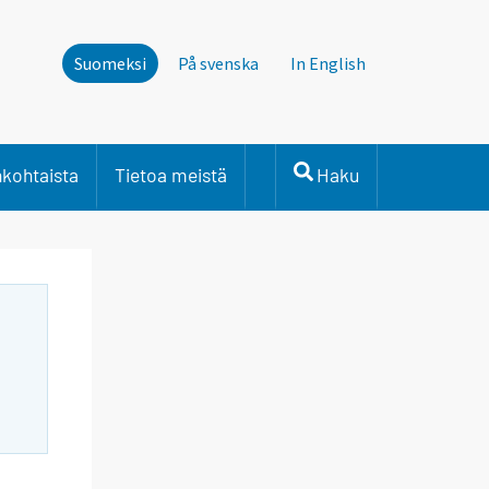
Suomeksi
På svenska
In English
nkohtaista
Tietoa meistä
Haku