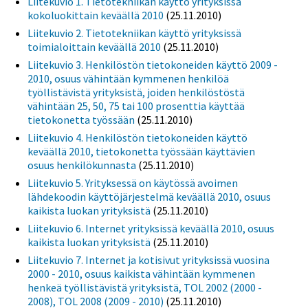
Liitekuvio 1. Tietotekniikan käyttö yrityksissä
kokoluokittain keväällä 2010
(25.11.2010)
Liitekuvio 2. Tietotekniikan käyttö yrityksissä
toimialoittain keväällä 2010
(25.11.2010)
Liitekuvio 3. Henkilöstön tietokoneiden käyttö 2009 -
2010, osuus vähintään kymmenen henkilöä
työllistävistä yrityksistä, joiden henkilöstöstä
vähintään 25, 50, 75 tai 100 prosenttia käyttää
tietokonetta työssään
(25.11.2010)
Liitekuvio 4. Henkilöstön tietokoneiden käyttö
keväällä 2010, tietokonetta työssään käyttävien
osuus henkilökunnasta
(25.11.2010)
Liitekuvio 5. Yrityksessä on käytössä avoimen
lähdekoodin käyttöjärjestelmä keväällä 2010, osuus
kaikista luokan yrityksistä
(25.11.2010)
Liitekuvio 6. Internet yrityksissä keväällä 2010, osuus
kaikista luokan yrityksistä
(25.11.2010)
Liitekuvio 7. Internet ja kotisivut yrityksissä vuosina
2000 - 2010, osuus kaikista vähintään kymmenen
henkeä työllistävistä yrityksistä, TOL 2002 (2000 -
2008), TOL 2008 (2009 - 2010)
(25.11.2010)