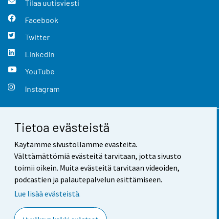
Tilaa uutisviesti
Facebook
Twitter
LinkedIn
YouTube
Instagram
Tietoa evästeistä
Yhteystiedot
Käytämme sivustollamme evästeitä.
Palaute
Välttämättömiä evästeitä tarvitaan, jotta sivusto
toimii oikein. Muita evästeitä tarvitaan videoiden,
Käyttöehdot
podcastien ja palautepalvelun esittämiseen.
Tietosuoja
Lue lisää evästeistä.
Saavutettavuus