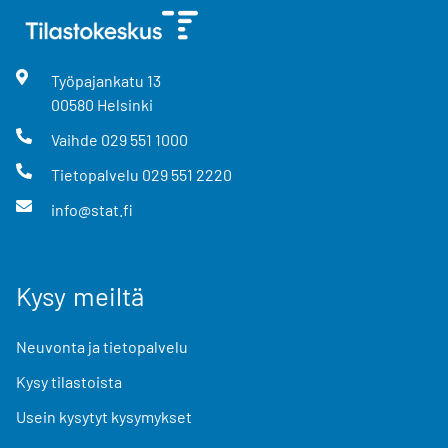
Työpajankatu
13
00580
Helsinki
Vaihde
029 551 1000
Tietopalvelu
029 551 2220
info@stat.fi
Kysy meiltä
Neuvonta ja tietopalvelu
Kysy tilastoista
Usein kysytyt kysymykset