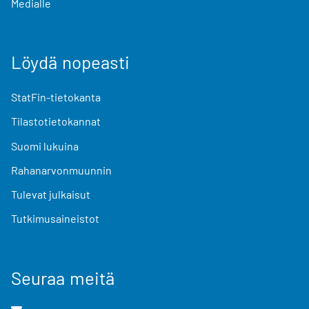
Medialle
Löydä nopeasti
StatFin-tietokanta
Tilastotietokannat
Suomi lukuina
Rahanarvonmuunnin
Tulevat julkaisut
Tutkimusaineistot
Seuraa meitä