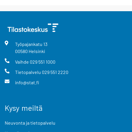
Työpajankatu
13
00580
Helsinki
Vaihde
029 551 1000
Tietopalvelu
029 551 2220
info@stat.fi
Kysy meiltä
Neuvonta ja tietopalvelu