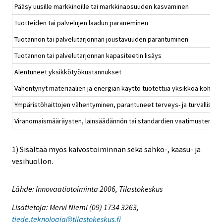
Pääsy uusille markkinoille tai markkinaosuuden kasvaminen
Tuotteiden tai palvelujen laadun paraneminen
Tuotannon tai palvelutarjonnan joustavuuden parantuminen
Tuotannon tai palvelutarjonnan kapasiteetin lisäys
Alentuneet yksikkötyökustannukset
Vähentynyt materiaalien ja energian käyttö tuotettua yksikköä kohden
Ympäristöhaittojen vähentyminen, parantuneet terveys- ja turvallisu
Viranomaismääräysten, lainsäädännön tai standardien vaatimusten tä
1) Sisältää myös kaivostoiminnan sekä sähkö-, kaasu- ja
vesihuollon.
Lähde: Innovaatiotoiminta 2006, Tilastokeskus
Lisätietoja: Mervi Niemi (09) 1734 3263,
tiede.teknologia@tilastokeskus.fi