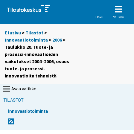
Valikko
Haku
Etusivu
>
Tilastot
>
Innovaatiotoiminta
>
2006
>
Taulukko 20. Tuote- ja
prosessi-innovaatioiden
vaikutukset 2004–2006, osuus
tuote- ja prosessi-
innovaatioita tehneistä
Avaa valikko
TILASTOT
Innovaatiotoiminta