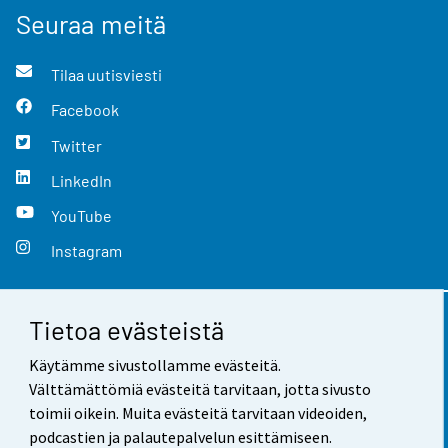
Seuraa meitä
Tilaa uutisviesti
Facebook
Twitter
LinkedIn
YouTube
Instagram
Tietoa evästeistä
Yhteystiedot
Käytämme sivustollamme evästeitä.
Palaute
Välttämättömiä evästeitä tarvitaan, jotta sivusto
toimii oikein. Muita evästeitä tarvitaan videoiden,
Käyttöehdot
podcastien ja palautepalvelun esittämiseen.