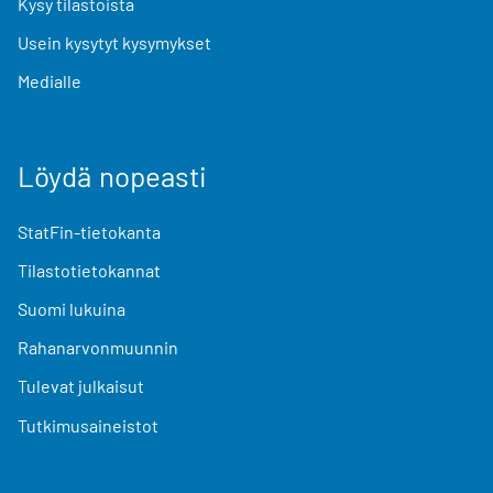
Kysy tilastoista
Usein kysytyt kysymykset
Medialle
Löydä nopeasti
StatFin-tietokanta
Tilastotietokannat
Suomi lukuina
Rahanarvonmuunnin
Tulevat julkaisut
Tutkimusaineistot