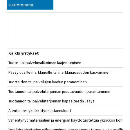
suurempana
Kaikki yritykset
Tuote- tai palveluvalikoiman laajentuminen
Pääsy uusille markkinoille tai markkinaosuuden kasvaminen
Tuotteiden tai palvelujen laadun paraneminen
Tuotannon tai palvelutarjonnan joustavuuden parantuminen
Tuotannon tai palvelutarjonnan kapasiteetin lisäys
Alentuneet yksikkötyökustannukset
Vähentynyt materiaalien ja energian käyttötuotettua yksikköä kohden
Ympäristöhaittojen vähentyminen, parantuneet terveys- ja turvallisu