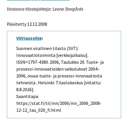
Vastaava tilastojohtaja: Leena Storgårds
Päivitetty 12.12.2008
Viittausohje
:
Suomen virallinen tilasto (SVT):
Innovaatiotoiminta [verkkojulkaisu].
ISSN=1797-4380. 2006, Taulukko 20. Tuote- ja
prosessi-innovaatioiden vaikutukset 2004–
2006, osuus tuote- ja prosessi-innovaatioita
tehneistä . Helsinki: Tilastokeskus [viitattu:
8.8.2026].
Saantitapa:
https://stat.fi/til/inn/2006/inn_2006_2008-
12-12_tau_020_fi.html