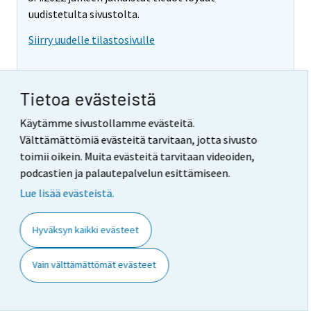
uudistetulta sivustolta.
Siirry uudelle tilastosivulle
Tietoa evästeistä
Innovaatiotoiminta 2006
Käytämme sivustollamme evästeitä.
Välttämättömiä evästeitä tarvitaan, jotta sivusto
2006
Julkistukset
toimii oikein. Muita evästeitä tarvitaan videoiden,
podcastien ja palautepalvelun esittämiseen.
Innovaatioilla monipuolinen rooli yritystoiminnan
kehittämisessä
(12.12.2008)
Lue lisää evästeistä.
Katsaukset
Hyväksyn kaikki evästeet
1. Johdanto
(12.12.2008)
2. Tuote- ja prosessi-innovaatioihin liittyvän
innovaatiotoiminnan yleisyys
(12.12.2008)
Vain välttämättömät evästeet
3. Yhteistyö tuote- ja prosessi-innovaatioiden
kehittämiseen liittyvässä innovaatiotoiminnassa
(12.12.2008)