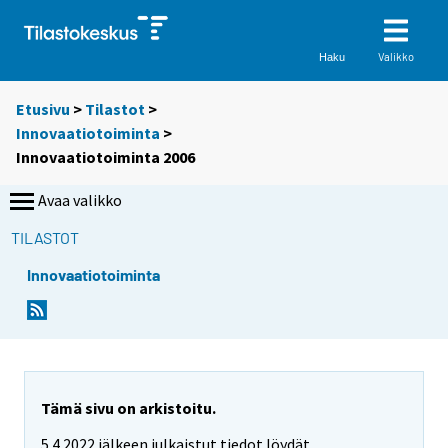
Valikko
Haku
Etusivu
>
Tilastot
>
Innovaatiotoiminta
>
Innovaatiotoiminta 2006
Avaa valikko
TILASTOT
Innovaatiotoiminta
Tämä sivu on arkistoitu.
5.4.2022 jälkeen julkaistut tiedot löydät