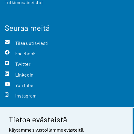
Tutkimusaineistot
Seuraa meitä
Tilaa uutisviesti
Facebook
Twitter
LinkedIn
YouTube
Instagram
Tietoa evästeistä
Yhteystiedot
Käytämme sivustollamme evästeitä.
Palaute