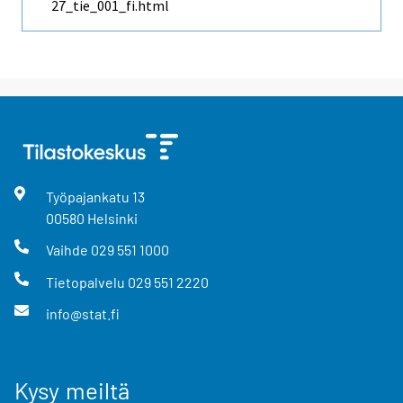
27_tie_001_fi.html
Työpajankatu
13
00580
Helsinki
Vaihde
029 551 1000
Tietopalvelu
029 551 2220
info@stat.fi
Kysy meiltä