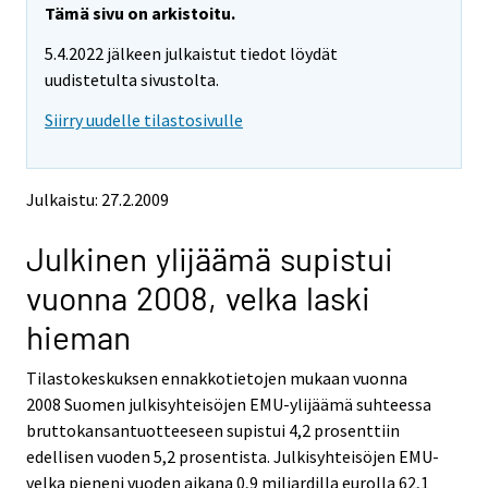
e
e
Tämä sivu on arkistoitu.
m
m
5.4.2022 jälkeen julkaistut tiedot löydät
o
o
v
v
uudistetulta sivustolta.
i
i
Siirry uudelle tilastosivulle
n
n
g
g
t
t
o
o
Julkaistu: 27.2.2009
a
a
n
n
Julkinen ylijäämä supistui
o
o
t
t
vuonna 2008, velka laski
h
h
e
e
hieman
r
r
s
s
Tilastokeskuksen ennakkotietojen mukaan vuonna
e
e
2008 Suomen julkisyhteisöjen EMU-ylijäämä suhteessa
r
r
v
v
bruttokansantuotteeseen supistui 4,2 prosenttiin
i
i
edellisen vuoden 5,2 prosentista. Julkisyhteisöjen EMU-
c
c
velka pieneni vuoden aikana 0,9 miljardilla eurolla 62,1