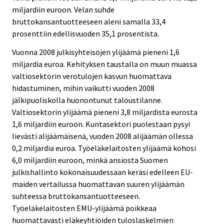
e
e
miljardiin euroon. Velan suhde
.
.
bruttokansantuotteeseen aleni samalla 33,4
prosenttiin edellisvuoden 35,1 prosentista.
Vuonna 2008 julkisyhteisöjen ylijäämä pieneni 1,6
miljardia euroa. Kehityksen taustalla on muun muassa
valtiosektorin verotulojen kasvun huomattava
hidastuminen, mihin vaikutti vuoden 2008
jälkipuoliskolla huonontunut taloustilanne.
Valtiosektorin ylijäämä pieneni 3,8 miljardista eurosta
1,6 miljardiin euroon. Kuntasektori puolestaan pysyi
lievästi alijäämäisenä, vuoden 2008 alijäämän ollessa
0,2 miljardia euroa. Työeläkelaitosten ylijäämä kohosi
6,0 miljardiin euroon, minkä ansiosta Suomen
julkishallinto kokonaisuudessaan keräsi edelleen EU-
maiden vertailussa huomattavan suuren ylijäämän
suhteessa bruttokansantuotteeseen.
Työeläkelaitosten EMU-ylijäämä poikkeaa
huomattavasti eläkeyhtiöiden tuloslaskelmien