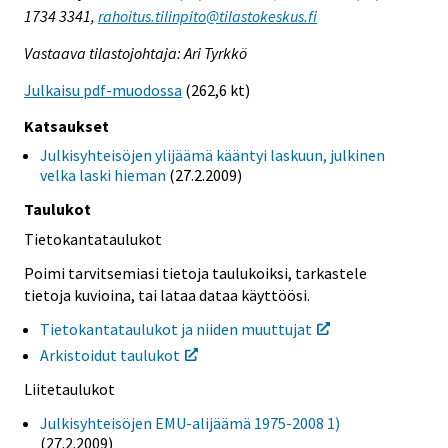
1734 3341,
rahoitus.tilinpito@tilastokeskus.fi
Vastaava tilastojohtaja: Ari Tyrkkö
Julkaisu pdf-muodossa
(262,6 kt)
Katsaukset
Julkisyhteisöjen ylijäämä kääntyi laskuun, julkinen
velka laski hieman
(27.2.2009)
Taulukot
Tietokantataulukot
Poimi tarvitsemiasi tietoja taulukoiksi, tarkastele
tietoja kuvioina, tai lataa dataa käyttöösi.
Tietokantataulukot ja niiden muuttujat
Arkistoidut taulukot
Liitetaulukot
Julkisyhteisöjen EMU-alijäämä 1975-2008 1)
(27.2.2009)