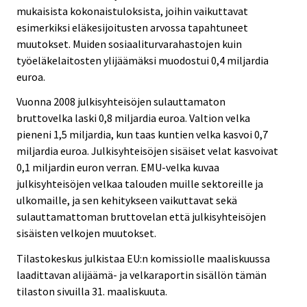
mukaisista kokonaistuloksista, joihin vaikuttavat
esimerkiksi eläkesijoitusten arvossa tapahtuneet
muutokset. Muiden sosiaaliturvarahastojen kuin
työeläkelaitosten ylijäämäksi muodostui 0,4 miljardia
euroa.
Vuonna 2008 julkisyhteisöjen sulauttamaton
bruttovelka laski 0,8 miljardia euroa. Valtion velka
pieneni 1,5 miljardia, kun taas kuntien velka kasvoi 0,7
miljardia euroa. Julkisyhteisöjen sisäiset velat kasvoivat
0,1 miljardin euron verran. EMU-velka kuvaa
julkisyhteisöjen velkaa talouden muille sektoreille ja
ulkomaille, ja sen kehitykseen vaikuttavat sekä
sulauttamattoman bruttovelan että julkisyhteisöjen
sisäisten velkojen muutokset.
Tilastokeskus julkistaa EU:n komissiolle maaliskuussa
laadittavan alijäämä- ja velkaraportin sisällön tämän
tilaston sivuilla 31. maaliskuuta.