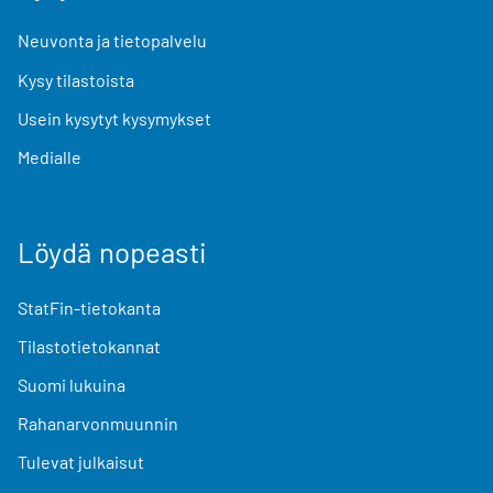
Neuvonta ja tietopalvelu
Kysy tilastoista
Usein kysytyt kysymykset
Medialle
Löydä nopeasti
StatFin-tietokanta
Tilastotietokannat
Suomi lukuina
Rahanarvonmuunnin
Tulevat julkaisut