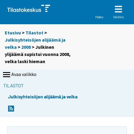
Valikko
Haku
Etusivu
>
Tilastot
>
Julkisyhteisöjen alijäämä ja
velka
>
2008
> Julkinen
ylijäämä supistui vuonna 2008,
velka laski hieman
Avaa valikko
TILASTOT
Julkisyhteisöjen alijäämä ja velka
Y
Y
o
o
u
u
a
a
r
r