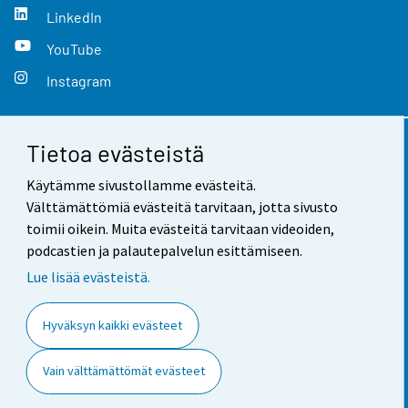
LinkedIn
YouTube
Instagram
Tietoa evästeistä
Yhteystiedot
Käytämme sivustollamme evästeitä.
Palaute
Välttämättömiä evästeitä tarvitaan, jotta sivusto
toimii oikein. Muita evästeitä tarvitaan videoiden,
Käyttöehdot
podcastien ja palautepalvelun esittämiseen.
Tietosuoja
Lue lisää evästeistä.
Saavutettavuus
Hyväksyn kaikki evästeet
Tietoa sivustosta
Vain välttämättömät evästeet
Evästeasetukset