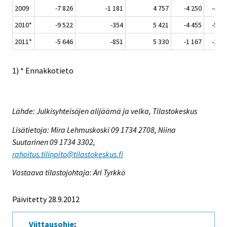
2009
-7 826
-1 181
4 757
-4 250
-4,5
2010*
-9 522
-354
5 421
-4 455
-5,3
2011*
-5 646
-851
5 330
-1 167
-3,0
1) * Ennakkotieto
Lähde: Julkisyhteisöjen alijäämä ja velka, Tilastokeskus
Lisätietoja: Mira Lehmuskoski 09 1734 2708, Niina
Suutarinen 09 1734 3302,
rahoitus.tilinpito@tilastokeskus.fi
Vastaava tilastojohtaja: Ari Tyrkkö
Päivitetty 28.9.2012
Viittausohje
: