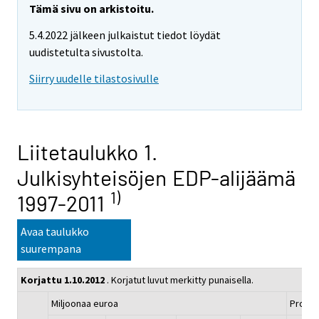
Tämä sivu on arkistoitu.
5.4.2022 jälkeen julkaistut tiedot löydät
uudistetulta sivustolta.
Siirry uudelle tilastosivulle
Liitetaulukko 1.
Julkisyhteisöjen EDP-alijäämä
1)
1997-2011
Avaa taulukko
suurempana
Korjattu 1.10.2012
. Korjatut luvut merkitty punaisella.
Miljoonaa euroa
Prosen