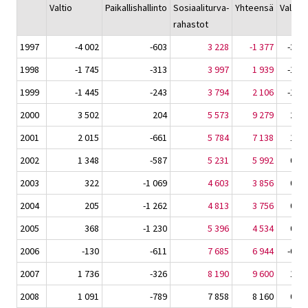
Valtio
Paikallishallinto
Sosiaaliturva-
Yhteensä
Valtio
rahastot
1997
-4 002
-603
3 228
-1 377
-3,7
1998
-1 745
-313
3 997
1 939
-1,5
1999
-1 445
-243
3 794
2 106
-1,2
2000
3 502
204
5 573
9 279
2,6
2001
2 015
-661
5 784
7 138
1,4
2002
1 348
-587
5 231
5 992
0,9
2003
322
-1 069
4 603
3 856
0,2
2004
205
-1 262
4 813
3 756
0,1
2005
368
-1 230
5 396
4 534
0,2
2006
-130
-611
7 685
6 944
-0,1
2007
1 736
-326
8 190
9 600
1,0
2008
1 091
-789
7 858
8 160
0,6