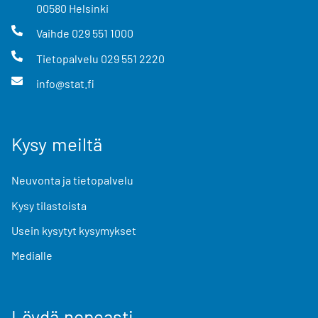
00580
Helsinki
Vaihde
029 551 1000
Tietopalvelu
029 551 2220
info@stat.fi
Kysy meiltä
Neuvonta ja tietopalvelu
Kysy tilastoista
Usein kysytyt kysymykset
Medialle
Löydä nopeasti