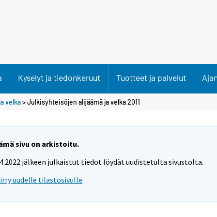
a
Kyselyt ja tiedonkeruut
Tuotteet ja palvelut
Aja
ja velka
> Julkisyhteisöjen alijäämä ja velka 2011
ämä sivu on arkistoitu.
.4.2022 jälkeen julkaistut tiedot löydät uudistetulta sivustolta.
iirry uudelle tilastosivulle