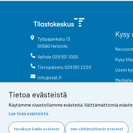
Kysy 
Työpajankatu
13
00580
Helsinki
Neuvonta
Vaihde
029 551 1000
Kysy tila
Tietopalvelu
029 551 2220
Usein ky
info@stat.fi
Medialle
Tietoa evästeistä
Käytämme sivustollamme evästeitä. Välttämättömiä evästeitä t
Lue lisää evästeistä.
Yhteystiedot
Palaute
Hyväksyn kaikki evästeet
Vain välttämättömät evästeet