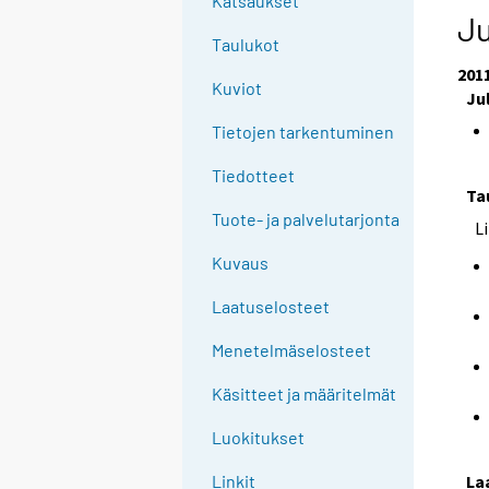
Katsaukset
Ju
Taulukot
201
Kuviot
Ju
Tietojen tarkentuminen
Tiedotteet
Ta
Tuote- ja palvelutarjonta
L
Kuvaus
Laatuselosteet
Menetelmäselosteet
Käsitteet ja määritelmät
Luokitukset
La
Linkit