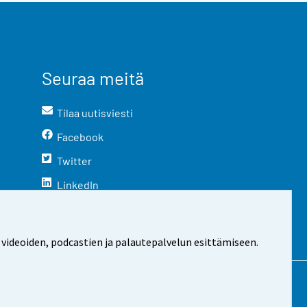
Seuraa meitä
Tilaa uutisviesti
Facebook
Twitter
LinkedIn
YouTube
Instagram
 videoiden, podcastien ja palautepalvelun esittämiseen.
stosta
Evästeasetukset