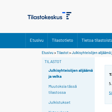
Etusivu
Tilastotieto
Tietoa tilastoist
Etusivu
>
Tilastot
>
Julkisyhteisöjen alijäämä 
TILASTOT
Julkisyhteisöjen alijäämä
T
ja velka
5
Muutoksia tässä
tilastossa
S
Julkistukset