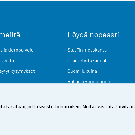
meiltä
Löydä nopeasti
 ja tietopalvelu
StatFin-tietokanta
stoista
Tilastotietokannat
sytyt kysymykset
Suomi lukuina
Rahanarvonmuunnin
Tulevat julkaisut
Tutkimusaineistot
arvitaan, jotta sivusto toimii oikein. Muita evästeitä tarvitaan
Käyttöehdot
Tietosuoja
Saavutettavuus
Tietoa sivu