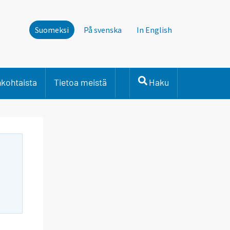
Suomeksi
På svenska
In English
nkohtaista
Tietoa meistä
Haku