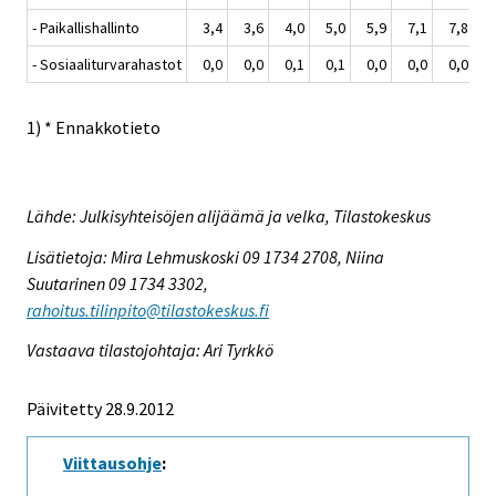
- Paikallishallinto
3,4
3,6
4,0
5,0
5,9
7,1
7,8
8
- Sosiaaliturvarahastot
0,0
0,0
0,1
0,1
0,0
0,0
0,0
0
1) * Ennakkotieto
Lähde: Julkisyhteisöjen alijäämä ja velka, Tilastokeskus
Lisätietoja: Mira Lehmuskoski 09 1734 2708, Niina
Suutarinen 09 1734 3302,
rahoitus.tilinpito@tilastokeskus.fi
Vastaava tilastojohtaja: Ari Tyrkkö
Päivitetty 28.9.2012
Viittausohje
: