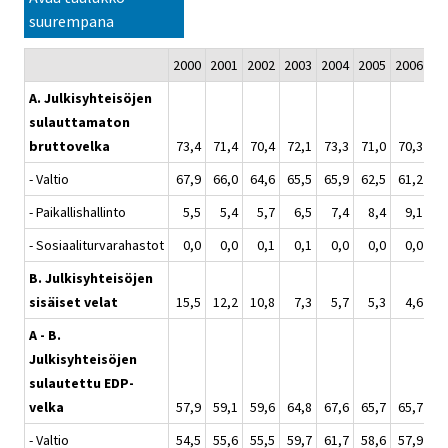
suurempana
2000
2001
2002
2003
2004
2005
2006
20
A. Julkisyhteisöjen
sulauttamaton
bruttovelka
73,4
71,4
70,4
72,1
73,3
71,0
70,3
68
- Valtio
67,9
66,0
64,6
65,5
65,9
62,5
61,2
58
- Paikallishallinto
5,5
5,4
5,7
6,5
7,4
8,4
9,1
9
- Sosiaaliturvarahastot
0,0
0,0
0,1
0,1
0,0
0,0
0,0
0
B. Julkisyhteisöjen
sisäiset velat
15,5
12,2
10,8
7,3
5,7
5,3
4,6
4
A - B.
Julkisyhteisöjen
sulautettu EDP-
velka
57,9
59,1
59,6
64,8
67,6
65,7
65,7
63
- Valtio
54,5
55,6
55,5
59,7
61,7
58,6
57,9
55