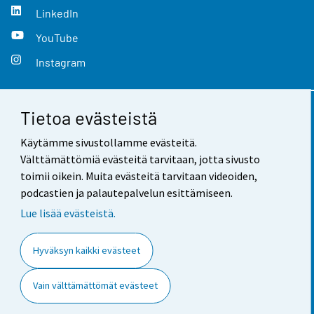
LinkedIn
YouTube
Instagram
Tietoa evästeistä
Yhteystiedot
Käytämme sivustollamme evästeitä.
Palaute
Välttämättömiä evästeitä tarvitaan, jotta sivusto
toimii oikein. Muita evästeitä tarvitaan videoiden,
Käyttöehdot
podcastien ja palautepalvelun esittämiseen.
Tietosuoja
Lue lisää evästeistä.
Saavutettavuus
Hyväksyn kaikki evästeet
Tietoa sivustosta
Vain välttämättömät evästeet
Evästeasetukset