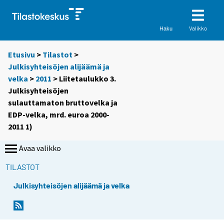
Valikko
Haku
Etusivu
>
Tilastot
>
Julkisyhteisöjen alijäämä ja
velka
>
2011
> Liitetaulukko 3.
Julkisyhteisöjen
sulauttamaton bruttovelka ja
EDP-velka, mrd. euroa 2000-
2011 1)
Avaa valikko
TILASTOT
Julkisyhteisöjen alijäämä ja velka