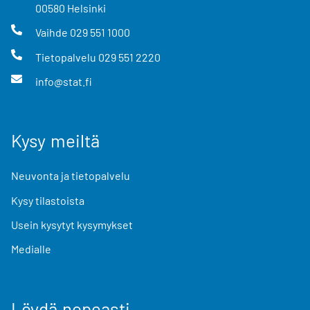
00580
Helsinki
Vaihde
029 551 1000
Tietopalvelu
029 551 2220
info@stat.fi
Kysy meiltä
Neuvonta ja tietopalvelu
Kysy tilastoista
Usein kysytyt kysymykset
Medialle
Löydä nopeasti