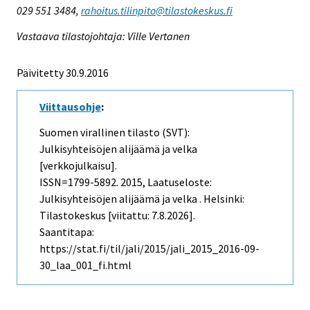
029 551 3484,
rahoitus.tilinpito@tilastokeskus.fi
Vastaava tilastojohtaja: Ville Vertanen
Päivitetty 30.9.2016
Viittausohje
:
Suomen virallinen tilasto (SVT):
Julkisyhteisöjen alijäämä ja velka
[verkkojulkaisu].
ISSN=1799-5892. 2015, Laatuseloste:
Julkisyhteisöjen alijäämä ja velka . Helsinki:
Tilastokeskus [viitattu: 7.8.2026].
Saantitapa:
https://stat.fi/til/jali/2015/jali_2015_2016-09-
30_laa_001_fi.html