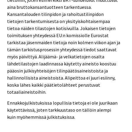
tietoihin, joten esimerkiksi BKT-suhdeluvut muuttuvat
aina bruttokansantuotteen tarkentuessa.
Kansantalouden tilinpidon ja rahoitustilinpidon
tietojen tarkentumisesta on yksityiskohtaisempaa
tietoa näiden tilastojen kotisivuilla. Jokaisen tietojen
toimituksen yhteydessä EU:n komissiolle Eurostat
tarkistaa jäsenmaiden tietoja noin kolmen viikon ajan ja
tämän tarkistusprosessin yhteydessä tiedot saattavat
myös päivittyä. Alijäämä- ja velkatietojen osalta
lähdetilastojen laadinnassa käytetty aineisto koostuu
pääosin julkisyhteisöjen tilinpäätösaineistoista ja
hallinnollisista aineistoista. Alipeittoa ei juuri esiinny,
koska lähes kaikki päätietolähteet perustuvat
totaaliaineistoihin.
Ennakkojulkistuksissa lopullisia tietoja ei ole juurikaan
käytettävissä, joten tarkkuustaso on tällöin alempi
kuin myöhemmissä julkistuksissa.