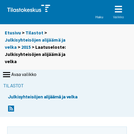
Valikko
Haku
Etusivu
>
Tilastot
>
Julkisyhteisöjen alijäämä ja
velka
>
2015
> Laatuseloste:
Julkisyhteisöjen alijäämä ja
velka
Avaa valikko
TILASTOT
Julkisyhteisöjen alijäämä ja velka