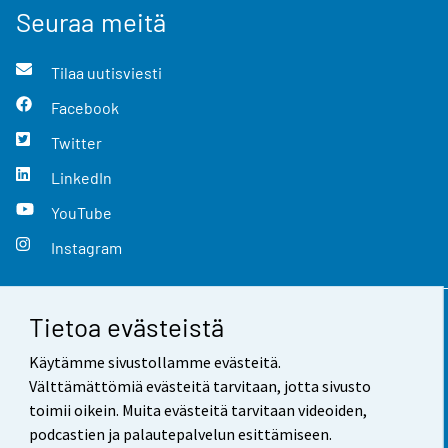
Seuraa meitä
Tilaa uutisviesti
Facebook
Twitter
LinkedIn
YouTube
Instagram
Tietoa evästeistä
Yhteystiedot
Käytämme sivustollamme evästeitä.
Palaute
Välttämättömiä evästeitä tarvitaan, jotta sivusto
toimii oikein. Muita evästeitä tarvitaan videoiden,
Käyttöehdot
podcastien ja palautepalvelun esittämiseen.