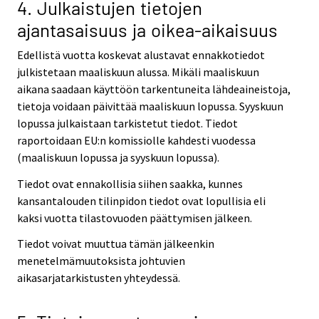
4. Julkaistujen tietojen
ajantasaisuus ja oikea-aikaisuus
Edellistä vuotta koskevat alustavat ennakkotiedot
julkistetaan maaliskuun alussa. Mikäli maaliskuun
aikana saadaan käyttöön tarkentuneita lähdeaineistoja,
tietoja voidaan päivittää maaliskuun lopussa. Syyskuun
lopussa julkaistaan tarkistetut tiedot. Tiedot
raportoidaan EU:n komissiolle kahdesti vuodessa
(maaliskuun lopussa ja syyskuun lopussa).
Tiedot ovat ennakollisia siihen saakka, kunnes
kansantalouden tilinpidon tiedot ovat lopullisia eli
kaksi vuotta tilastovuoden päättymisen jälkeen.
Tiedot voivat muuttua tämän jälkeenkin
menetelmämuutoksista johtuvien
aikasarjatarkistusten yhteydessä.