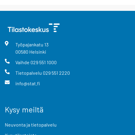
Työpajankatu
13
00580
Helsinki
Vaihde
029 551 1000
Tietopalvelu
029 551 2220
info@stat.fi
Kysy meiltä
Neuvonta ja tietopalvelu