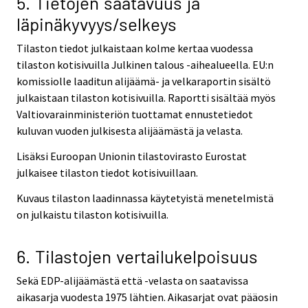
5. Tietojen saatavuus ja
läpinäkyvyys/selkeys
Tilaston tiedot julkaistaan kolme kertaa vuodessa
tilaston kotisivuilla Julkinen talous -aihealueella. EU:n
komissiolle laaditun alijäämä- ja velkaraportin sisältö
julkaistaan tilaston kotisivuilla. Raportti sisältää myös
Valtiovarainministeriön tuottamat ennustetiedot
kuluvan vuoden julkisesta alijäämästä ja velasta.
Lisäksi Euroopan Unionin tilastovirasto Eurostat
julkaisee tilaston tiedot kotisivuillaan.
Kuvaus tilaston laadinnassa käytetyistä menetelmistä
on julkaistu tilaston kotisivuilla.
6. Tilastojen vertailukelpoisuus
Sekä EDP-alijäämästä että -velasta on saatavissa
aikasarja vuodesta 1975 lähtien. Aikasarjat ovat pääosin