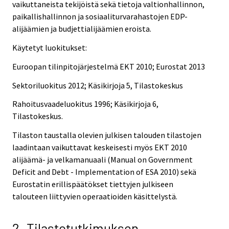
vaikuttaneista tekijöistä sekä tietoja valtionhallinnon,
paikallishallinnon ja sosiaaliturvarahastojen EDP-
alijäämien ja budjettialijäämien eroista.
Käytetyt luokitukset:
Euroopan tilinpitojärjestelmä EKT 2010; Eurostat 2013
Sektoriluokitus 2012; Käsikirjoja 5, Tilastokeskus
Rahoitusvaadeluokitus 1996; Käsikirjoja 6,
Tilastokeskus.
Tilaston taustalla olevien julkisen talouden tilastojen
laadintaan vaikuttavat keskeisesti myös EKT 2010
alijäämä- ja velkamanuaali (Manual on Government
Deficit and Debt - Implementation of ESA 2010) sekä
Eurostatin erillispäätökset tiettyjen julkiseen
talouteen liittyvien operaatioiden käsittelystä.
2. Tilastotutkimuksen