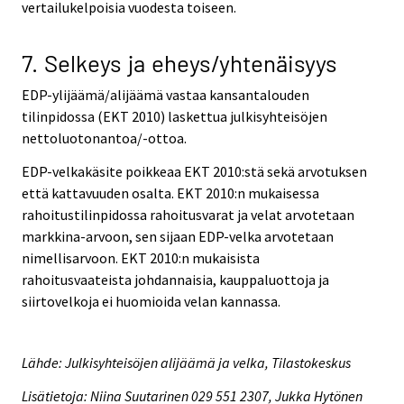
vertailukelpoisia vuodesta toiseen.
7. Selkeys ja eheys/yhtenäisyys
EDP-ylijäämä/alijäämä vastaa kansantalouden
tilinpidossa (EKT 2010) laskettua julkisyhteisöjen
nettoluotonantoa/-ottoa.
EDP-velkakäsite poikkeaa EKT 2010:stä sekä arvotuksen
että kattavuuden osalta. EKT 2010:n mukaisessa
rahoitustilinpidossa rahoitusvarat ja velat arvotetaan
markkina-arvoon, sen sijaan EDP-velka arvotetaan
nimellisarvoon. EKT 2010:n mukaisista
rahoitusvaateista johdannaisia, kauppaluottoja ja
siirtovelkoja ei huomioida velan kannassa.
Lähde: Julkisyhteisöjen alijäämä ja velka, Tilastokeskus
Lisätietoja: Niina Suutarinen 029 551 2307, Jukka Hytönen