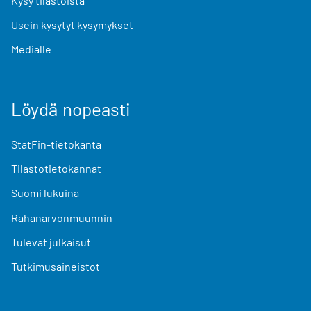
Kysy tilastoista
Usein kysytyt kysymykset
Medialle
Löydä nopeasti
StatFin-tietokanta
Tilastotietokannat
Suomi lukuina
Rahanarvonmuunnin
Tulevat julkaisut
Tutkimusaineistot