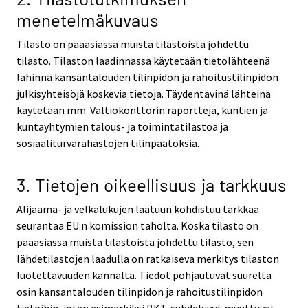
menetelmäkuvaus
Tilasto on pääasiassa muista tilastoista johdettu
tilasto. Tilaston laadinnassa käytetään tietolähteenä
lähinnä kansantalouden tilinpidon ja rahoitustilinpidon
julkisyhteisöjä koskevia tietoja. Täydentävinä lähteinä
käytetään mm. Valtiokonttorin raportteja, kuntien ja
kuntayhtymien talous- ja toimintatilastoa ja
sosiaaliturvarahastojen tilinpäätöksiä.
3. Tietojen oikeellisuus ja tarkkuus
Alijäämä- ja velkalukujen laatuun kohdistuu tarkkaa
seurantaa EU:n komission taholta. Koska tilasto on
pääasiassa muista tilastoista johdettu tilasto, sen
lähdetilastojen laadulla on ratkaiseva merkitys tilaston
luotettavuuden kannalta. Tiedot pohjautuvat suurelta
osin kansantalouden tilinpidon ja rahoitustilinpidon