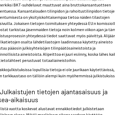
merkiksi BKT-suhdeluvut muuttuvat aina bruttokansantuotteen
entuessa. Kansantalouden tilinpidon ja rahoitustilinpidon tietoj
entumisesta on yksityiskohtaisempaa tietoa näiden tilastojen
sivuilla. Jokaisen tietojen toimituksen yhteydessä EU:n komissiol
stat tarkistaa jäsenmaiden tietoja noin kolmen viikon ajan ja tä
istusprosessin yhteydessä tiedot saattavat myös päivittyä. Alijä
elkatietojen osalta lähdetilastojen laadinnassa käytetty aineisto
tuu pääosin julkisyhteisöjen tilinpäätösaineistoista ja
innollisista aineistoista. Alipeittoa ei juuri esiinny, koska lähes kai
ietolähteet perustuvat totaaliaineistoihin.
kkojulkistuksissa lopullisia tietoja ei ole juurikaan käytettävissä,
n tarkkuustaso on tällöin alempi kuin myöhemmissä julkistuksiss
 Julkaistujen tietojen ajantasaisuus ja
kea-aikaisuus
listä vuotta koskevat alustavat ennakkotiedot julkistetaan
iskuun alussa. Mikäli maaliskuun aikana saadaan käyttöön