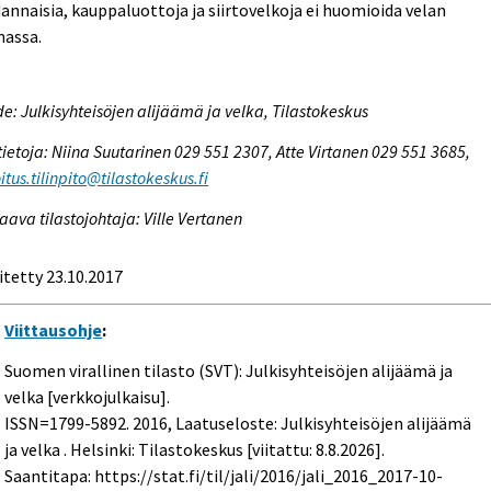
annaisia, kauppaluottoja ja siirtovelkoja ei huomioida velan
nassa.
e: Julkisyhteisöjen alijäämä ja velka, Tilastokeskus
tietoja: Niina Suutarinen 029 551 2307, Atte Virtanen 029 551 3685,
itus.tilinpito@tilastokeskus.fi
aava tilastojohtaja: Ville Vertanen
itetty 23.10.2017
Viittausohje
:
Suomen virallinen tilasto (SVT): Julkisyhteisöjen alijäämä ja
velka [verkkojulkaisu].
ISSN=1799-5892. 2016, Laatuseloste: Julkisyhteisöjen alijäämä
ja velka . Helsinki: Tilastokeskus [viitattu: 8.8.2026].
Saantitapa: https://stat.fi/til/jali/2016/jali_2016_2017-10-