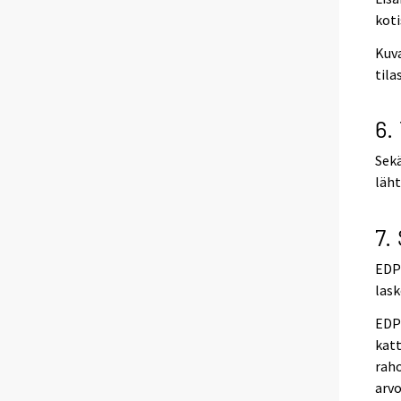
koti
Kuva
tila
6.
Sekä
läht
7.
EDP-
lask
EDP-
katt
raho
arvo