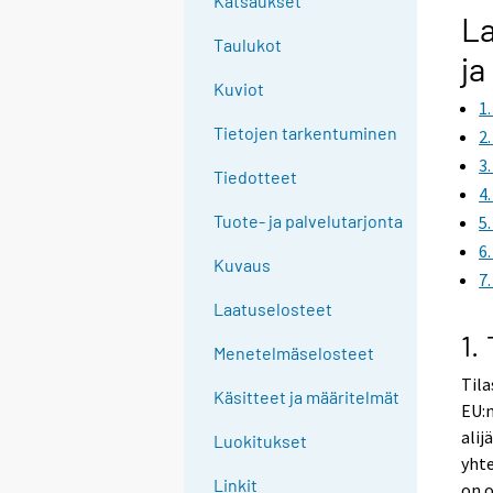
Katsaukset
La
Taulukot
ja
Kuviot
1
Tietojen tarkentuminen
2
3
Tiedotteet
4
Tuote- ja palvelutarjonta
5
6
Kuvaus
7
Laatuselosteet
1.
Menetelmäselosteet
Tila
Käsitteet ja määritelmät
EU:n
alij
Luokitukset
yhte
Linkit
on o