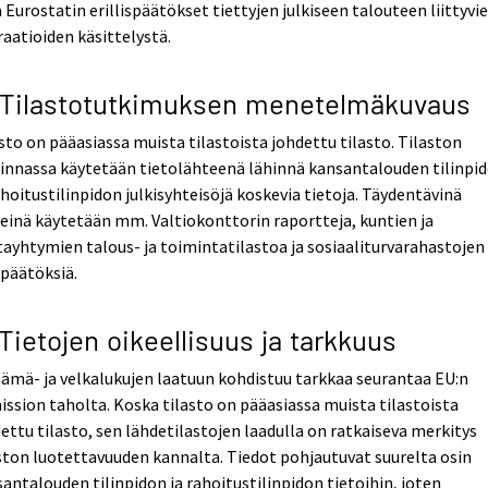
 Eurostatin erillispäätökset tiettyjen julkiseen talouteen liittyvi
aatioiden käsittelystä.
 Tilastotutkimuksen menetelmäkuvaus
sto on pääasiassa muista tilastoista johdettu tilasto. Tilaston
innassa käytetään tietolähteenä lähinnä kansantalouden tilinpi
ahoitustilinpidon julkisyhteisöjä koskevia tietoja. Täydentävinä
einä käytetään mm. Valtiokonttorin raportteja, kuntien ja
ayhtymien talous- ja toimintatilastoa ja sosiaaliturvarahastojen
npäätöksiä.
 Tietojen oikeellisuus ja tarkkuus
äämä- ja velkalukujen laatuun kohdistuu tarkkaa seurantaa EU:n
ssion taholta. Koska tilasto on pääasiassa muista tilastoista
ettu tilasto, sen lähdetilastojen laadulla on ratkaiseva merkitys
ston luotettavuuden kannalta. Tiedot pohjautuvat suurelta osin
antalouden tilinpidon ja rahoitustilinpidon tietoihin, joten