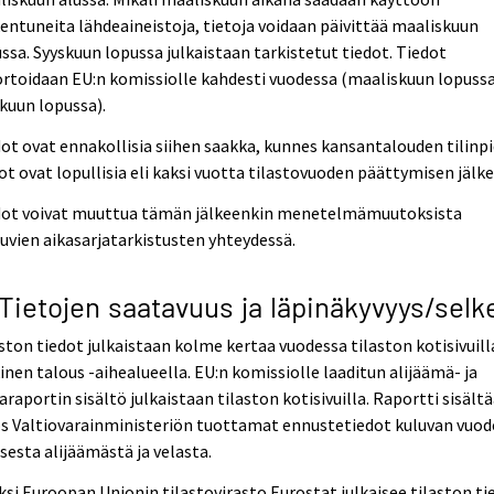
entuneita lähdeaineistoja, tietoja voidaan päivittää maaliskuun
ssa. Syyskuun lopussa julkaistaan tarkistetut tiedot. Tiedot
rtoidaan EU:n komissiolle kahdesti vuodessa (maaliskuun lopussa
kuun lopussa).
ot ovat ennakollisia siihen saakka, kunnes kansantalouden tilinp
ot ovat lopullisia eli kaksi vuotta tilastovuoden päättymisen jälke
dot voivat muuttua tämän jälkeenkin menetelmämuutoksista
uvien aikasarjatarkistusten yhteydessä.
 Tietojen saatavuus ja läpinäkyvyys/selk
ston tiedot julkaistaan kolme kertaa vuodessa tilaston kotisivuill
inen talous -aihealueella. EU:n komissiolle laaditun alijäämä- ja
araportin sisältö julkaistaan tilaston kotisivuilla. Raportti sisält
s Valtiovarainministeriön tuottamat ennustetiedot kuluvan vuo
isesta alijäämästä ja velasta.
ksi Euroopan Unionin tilastovirasto Eurostat julkaisee tilaston ti