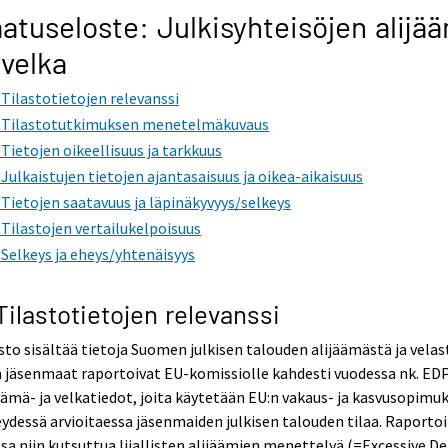
atuseloste: Julkisyhteisöjen alijä
 velka
. Tilastotietojen relevanssi
. Tilastotutkimuksen menetelmäkuvaus
. Tietojen oikeellisuus ja tarkkuus
. Julkaistujen tietojen ajantasaisuus ja oikea-aikaisuus
. Tietojen saatavuus ja läpinäkyvyys/selkeys
. Tilastojen vertailukelpoisuus
. Selkeys ja eheys/yhtenäisyys
 Tilastotietojen relevanssi
sto sisältää tietoja Suomen julkisen talouden alijäämästä ja velas
 jäsenmaat raportoivat EU-komissiolle kahdesti vuodessa nk. ED
äämä- ja velkatiedot, joita käytetään EU:n vakaus- ja kasvusopimu
ydessä arvioitaessa jäsenmaiden julkisen talouden tilaa. Raportoi
sa niin kutsuttua liiallisten alijäämien menettelyä (=Excessive De