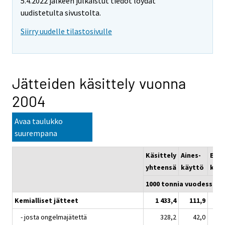
5.4.2022 jälkeen julkaistut tiedot löydät
uudistetulta sivustolta.
Siirry uudelle tilastosivulle
Jätteiden käsittely vuonna
2004
Avaa taulukko
suurempana
Käsittely
Aines-
Ener
yhteensä
käyttö
käy
1000 tonnia vuodessa
Kemialliset jätteet
1 433,4
111,9
1
- josta ongelmajätettä
328,2
42,0