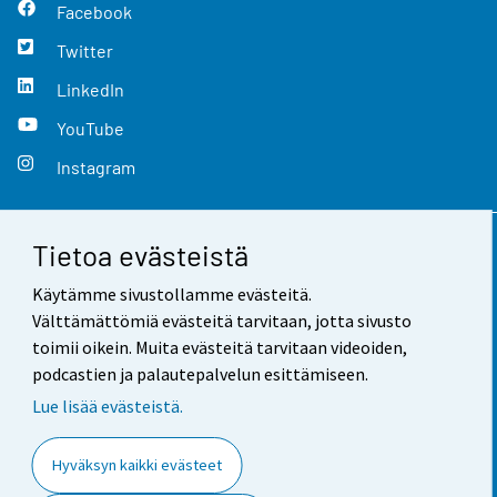
Facebook
Twitter
LinkedIn
YouTube
Instagram
Tietoa evästeistä
Yhteystiedot
Käytämme sivustollamme evästeitä.
Palaute
Välttämättömiä evästeitä tarvitaan, jotta sivusto
toimii oikein. Muita evästeitä tarvitaan videoiden,
Käyttöehdot
podcastien ja palautepalvelun esittämiseen.
Tietosuoja
Lue lisää evästeistä.
Saavutettavuus
Hyväksyn kaikki evästeet
Tietoa sivustosta