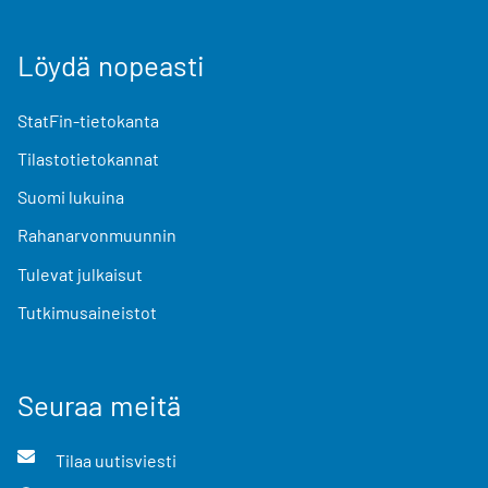
Löydä nopeasti
StatFin-tietokanta
Tilastotietokannat
Suomi lukuina
Rahanarvonmuunnin
Tulevat julkaisut
Tutkimusaineistot
Seuraa meitä
Tilaa uutisviesti