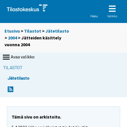
Valikko
Haku
Etusivu
>
Tilastot
>
Jätetilasto
>
2004
> Jätteiden käsittely
vuonna 2004
Avaa valikko
TILASTOT
Jätetilasto
Tämä sivu on arkistoitu.