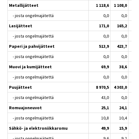
Metallijätteet
1 118,6
1 108,0
- josta ongelmajätettä
0,0
0,0
Lasijätteet
171,0
165,2
- josta ongelmajätettä
0,0
0,0
Paperi ja pahvijätteet
513,9
423,7
- josta ongelmajätettä
0,0
0,0
Muovi ja kumijätteet
69,9
38,6
- josta ongelmajätettä
0,0
0,0
Puujätteet
8 970,5
4 303,0
4 
- josta ongelmajätettä
43,0
0,0
Romuajoneuvot
25,1
24,1
- josta ongelmajätettä
10,8
10,4
Sähkö- ja elektroniikkaromu
49,9
15,9
- josta ongelmajätettä
9,6
9,2