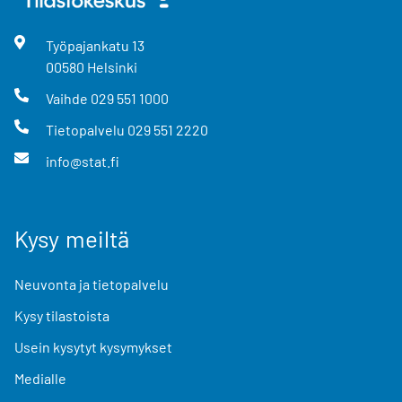
Työpajankatu
13
00580
Helsinki
Vaihde
029 551 1000
Tietopalvelu
029 551 2220
info@stat.fi
Kysy meiltä
Neuvonta ja tietopalvelu
Kysy tilastoista
Usein kysytyt kysymykset
Medialle