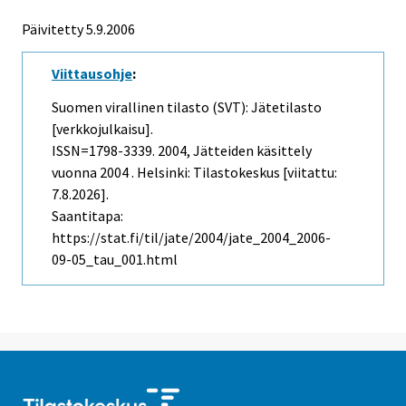
Päivitetty
5.9.2006
Viittausohje
:
Suomen virallinen tilasto (SVT): Jätetilasto
[verkkojulkaisu].
ISSN=1798-3339. 2004, Jätteiden käsittely
vuonna 2004 . Helsinki: Tilastokeskus [viitattu:
7.8.2026].
Saantitapa:
https://stat.fi/til/jate/2004/jate_2004_2006-
09-05_tau_001.html