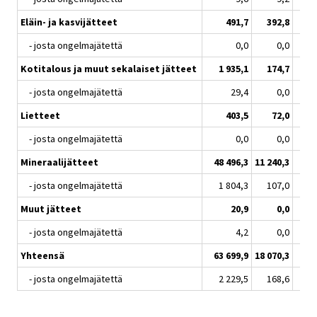
Eläin- ja kasvijätteet
491,7
392,8
- josta ongelmajätettä
0,0
0,0
Kotitalous ja muut sekalaiset jätteet
1 935,1
174,7
1
- josta ongelmajätettä
29,4
0,0
Lietteet
403,5
72,0
2
- josta ongelmajätettä
0,0
0,0
Mineraalijätteet
48 496,3
11 240,3
- josta ongelmajätettä
1 804,3
107,0
Muut jätteet
20,9
0,0
- josta ongelmajätettä
4,2
0,0
Yhteensä
63 699,9
18 070,3
5 
- josta ongelmajätettä
2 229,5
168,6
1