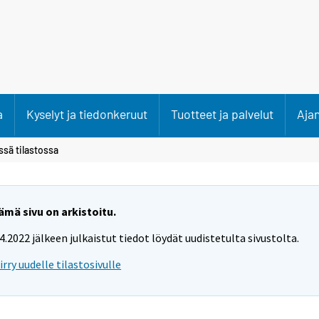
a
Kyselyt ja tiedonkeruut
Tuotteet ja palvelut
Aja
ssä tilastossa
ämä sivu on arkistoitu.
.4.2022 jälkeen julkaistut tiedot löydät uudistetulta sivustolta.
iirry uudelle tilastosivulle