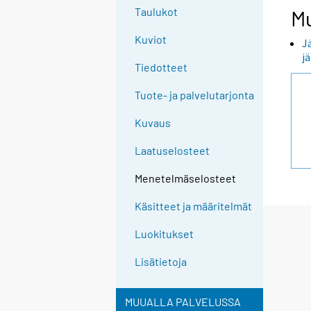
Taulukot
Mu
Kuviot
J
j
Tiedotteet
Tuote- ja palvelutarjonta
Kuvaus
Laatuselosteet
Menetelmäselosteet
Käsitteet ja määritelmät
Luokitukset
Lisätietoja
MUUALLA PALVELUSSA