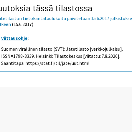
utoksia tässä tilastossa
ätetilaston tietokantataulukoita päivitetään 15.6.2017 julkistuks
älkeen
(15.6.2017)
Viittausohje
:
Suomen virallinen tilasto (SVT): Jätetilasto [verkkojulkaisu].
ISSN=1798-3339. Helsinki: Tilastokeskus [viitattu: 7.8.2026].
Saantitapa: https://stat.fi/til/jate/uut.html