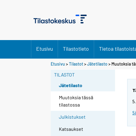
Etusivu
Tilastotieto
Tietoa tilastoist
Etusivu
>
Tilastot
>
Jätetilasto
> Muutoksia tä
TILASTOT
Jätetilasto
T
Muutoksia tässä
5
tilastossa
S
Julkistukset
Katsaukset