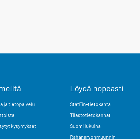
meiltä
Löydä nopeasti
 ja tietopalvelu
StatFin-tietokanta
stoista
Tilastotietokannat
sytyt kysymykset
Suomi lukuina
Rahanarvonmuunnin