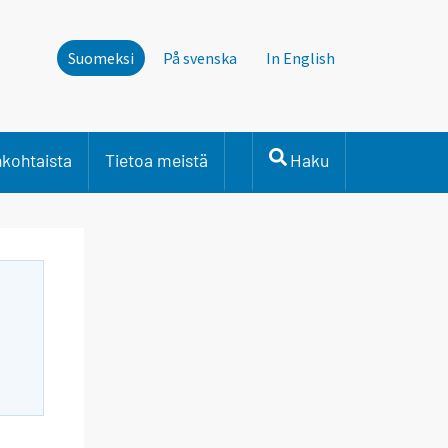
Suomeksi
På svenska
In English
nkohtaista
Tietoa meistä
Haku