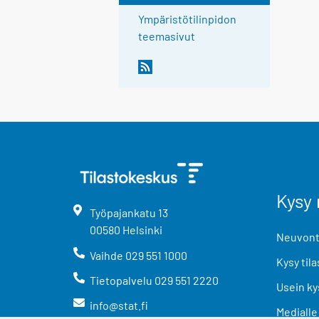
Ympäristötilinpidon
teemasivut
Kysy 
Työpajankatu
13
00580
Helsinki
Neuvonta
Vaihde
029 551 1000
Kysy tila
Tietopalvelu
029 551 2220
Usein ky
info@stat.fi
Medialle