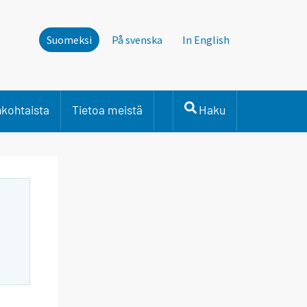
Suomeksi
På svenska
In English
nkohtaista
Tietoa meistä
Haku