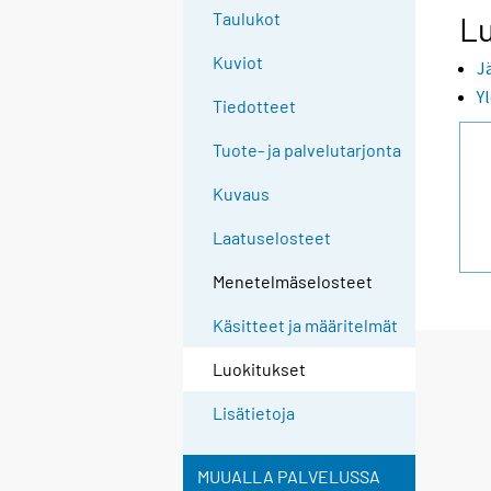
Taulukot
Lu
Kuviot
J
Y
Tiedotteet
Tuote- ja palvelutarjonta
Kuvaus
Laatuselosteet
Menetelmäselosteet
Käsitteet ja määritelmät
Luokitukset
Lisätietoja
MUUALLA PALVELUSSA