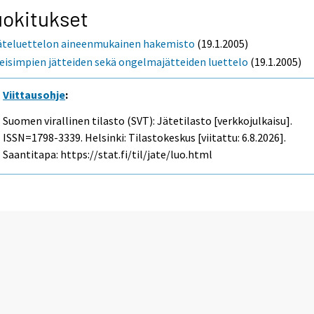
okitukset
äteluettelon aineenmukainen hakemisto
(19.1.2005)
leisimpien jätteiden sekä ongelmajätteiden luettelo
(19.1.2005)
Viittausohje
:
Suomen virallinen tilasto (SVT): Jätetilasto [verkkojulkaisu].
ISSN=1798-3339. Helsinki: Tilastokeskus [viitattu: 6.8.2026].
Saantitapa: https://stat.fi/til/jate/luo.html