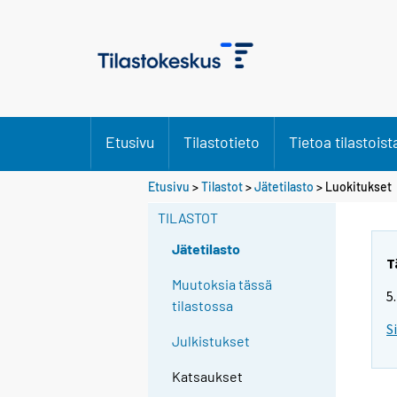
Etusivu
Tilastotieto
Tietoa tilastoist
Etusivu
>
Tilastot
>
Jätetilasto
> Luokitukset
TILASTOT
Jätetilasto
T
Muutoksia tässä
5
tilastossa
S
Julkistukset
Katsaukset