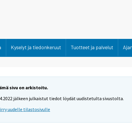
a
Kyselyt ja tiedonkeruut
Tuotteet ja palvelut
Aja
ämä sivu on arkistoitu.
.4.2022 jälkeen julkaistut tiedot löydät uudistetulta sivustolta.
iirry uudelle tilastosivulle