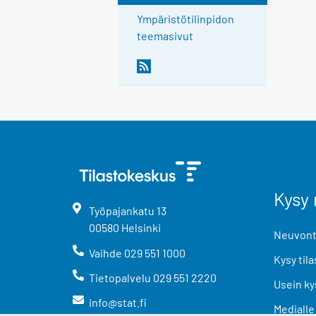
Ympäristötilinpidon
teemasivut
Kysy 
Työpajankatu
13
00580
Helsinki
Neuvonta
Vaihde
029 551 1000
Kysy tila
Tietopalvelu
029 551 2220
Usein ky
info@stat.fi
Medialle