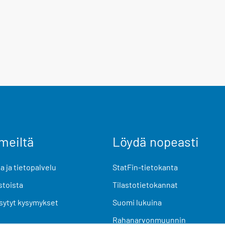
meiltä
Löydä nopeasti
 ja tietopalvelu
StatFin-tietokanta
stoista
Tilastotietokannat
sytyt kysymykset
Suomi lukuina
Rahanarvonmuunnin