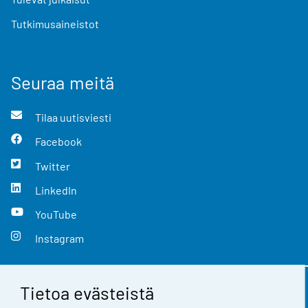
Tutkimusaineistot
Seuraa meitä
Tilaa uutisviesti
Facebook
Twitter
LinkedIn
YouTube
Instagram
Tietoa evästeistä
Yhteystiedot