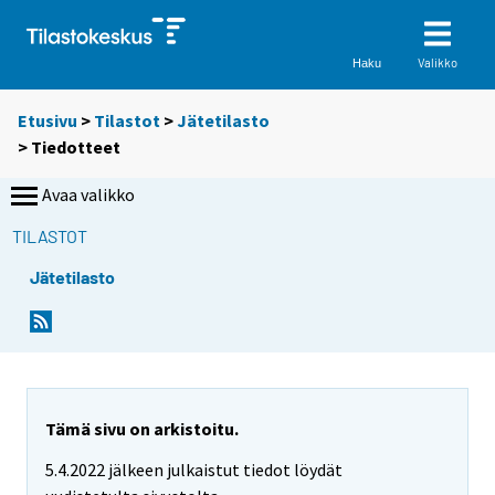
Valikko
Haku
Etusivu
>
Tilastot
>
Jätetilasto
> Tiedotteet
Avaa valikko
TILASTOT
Jätetilasto
Tämä sivu on arkistoitu.
5.4.2022 jälkeen julkaistut tiedot löydät