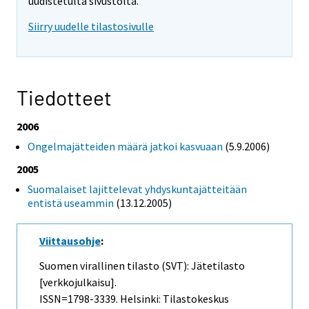
uudistetulta sivustolta.
Siirry uudelle tilastosivulle
Tiedotteet
2006
Ongelmajätteiden määrä jatkoi kasvuaan
(5.9.2006)
2005
Suomalaiset lajittelevat yhdyskuntajätteitään
entistä useammin
(13.12.2005)
Viittausohje
:
Suomen virallinen tilasto (SVT): Jätetilasto
[verkkojulkaisu].
ISSN=1798-3339. Helsinki: Tilastokeskus