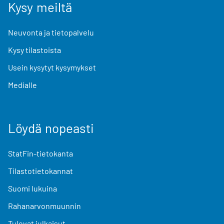
Kysy meiltä
Neuvonta ja tietopalvelu
Kysy tilastoista
Usein kysytyt kysymykset
Medialle
Löydä nopeasti
StatFin-tietokanta
Tilastotietokannat
Suomi lukuina
Rahanarvonmuunnin
Tulevat julkaisut