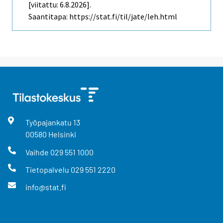
[viitattu: 6.8.2026].
Saantitapa: https://stat.fi/til/jate/leh.html
Työpajankatu
13
00580
Helsinki
Vaihde
029 551 1000
Tietopalvelu
029 551 2220
info@stat.fi