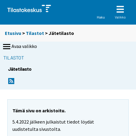
Valikko
Haku
Etusivu
>
Tilastot
> Jätetilasto
Avaa valikko
TILASTOT
Jätetilasto
Tämä sivu on arkistoitu.
5.4.2022 jälkeen julkaistut tiedot löydät
uudistetulta sivustolta.