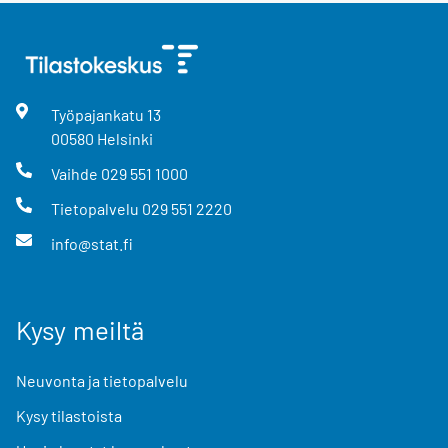
Työpajankatu
13
00580
Helsinki
Vaihde
029 551 1000
Tietopalvelu
029 551 2220
info@stat.fi
Kysy meiltä
Neuvonta ja tietopalvelu
Kysy tilastoista