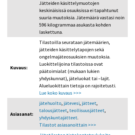
Jätteiden käsittelymuotojen
keskinäisissä osuuksissa ei tapahtunut
suuria muutoksia. Jätemäärä vastasi noin
596 kilogrammaa asukasta kohden
laskettuna.
Tilastoilla seurataan jätemäärien,
jätteiden käsittelytapojen sekä
ongelmajäteosuuksien muutoksia.
Luokittelijoina tilastoissa ovat
Kuvaus:
päätoimialat (mukaan lukien
yhdyskunnat), jäteluokat tai –lajit.
Alueluokittain tietoja on rajoitetusti.
Lue koko kuvaus >>>
jätehuolto
,
jätevesi
,
jätteet
,
talousjätteet
,
teollisuusjätteet
,
Asiasanat:
yhdyskuntajätteet
.
Tilastot asiasanoittain >>>
Jätetilaston tietokantataulukoita