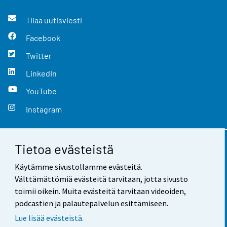
Tilaa uutisviesti
Facebook
Twitter
LinkedIn
YouTube
Instagram
Tietoa evästeistä
Yhteystiedot
Käytämme sivustollamme evästeitä.
Palaute
Välttämättömiä evästeitä tarvitaan, jotta sivusto
toimii oikein. Muita evästeitä tarvitaan videoiden,
Käyttöehdot
podcastien ja palautepalvelun esittämiseen.
Tietosuoja
Lue lisää evästeistä.