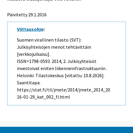
Päivitetty 29.1.2016
Viittausohje
:
Suomen virallinen tilasto (SVT):
Julkisyhteisöjen menot tehtävittäin
[verkkojulkaisu].
ISSN=1798-0593. 2014, 2. Julkisyhteisöt
investoivat eniten liikenneinfrastruktuuriin .
Helsinki: Tilastokeskus [viitattu: 10.8.2026].
Saantitapa:
https://stat.fi/til/jmete/2014/jmete_2014_20
16-01-29_kat_002_fi.html