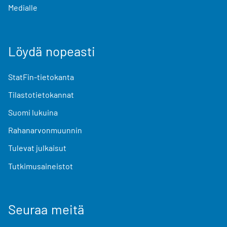
Medialle
Löydä nopeasti
StatFin-tietokanta
Tilastotietokannat
Suomi lukuina
Rahanarvonmuunnin
Tulevat julkaisut
Tutkimusaineistot
Seuraa meitä