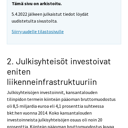
Tämä sivu on arkistoitu.
5.4.2022 jälkeen julkaistut tiedot löydät
uudistetulta sivustolta.
Siirry uudelle tilastosivulle
2. Julkisyhteisöt investoivat
eniten
liikenneinfrastruktuuriin
Julkisyhteisöjen investoinnit, kansantalouden
tilinpidon termein kiinteän pääoman bruttomuodostus
oli 8,5 miljardia euroa eli 4,1 prosenttia suhteessa
bkt:hen vuonna 2014. Koko kansantalouden
investoinneista julkisyhteisöjen osuus oli noin 20
prosenttia. Kiinteän pääoman bruttomuodostus kuvaa