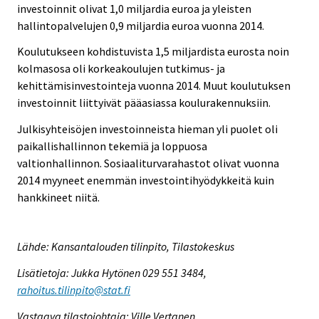
investoinnit olivat 1,0 miljardia euroa ja yleisten
hallintopalvelujen 0,9 miljardia euroa vuonna 2014.
Koulutukseen kohdistuvista 1,5 miljardista eurosta noin
kolmasosa oli korkeakoulujen tutkimus- ja
kehittämisinvestointeja vuonna 2014. Muut koulutuksen
investoinnit liittyivät pääasiassa koulurakennuksiin.
Julkisyhteisöjen investoinneista hieman yli puolet oli
paikallishallinnon tekemiä ja loppuosa
valtionhallinnon. Sosiaaliturvarahastot olivat vuonna
2014 myyneet enemmän investointihyödykkeitä kuin
hankkineet niitä.
Lähde: Kansantalouden tilinpito, Tilastokeskus
Lisätietoja: Jukka Hytönen 029 551 3484,
rahoitus.tilinpito@stat.fi
Vastaava tilastojohtaja: Ville Vertanen