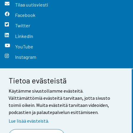
Tilaa uutisviesti
Facebook
Twitter
LinkedIn
YouTube
Instagram
Tietoa evästeistä
Yhteystiedot
Käytämme sivustollamme evästeitä.
Palaute
Välttämättömiä evästeitä tarvitaan, jotta sivusto
toimii oikein. Muita evästeitä tarvitaan videoiden,
Käyttöehdot
podcastien ja palautepalvelun esittämiseen.
Tietosuoja
Lue lisää evästeistä.
Saavutettavuus