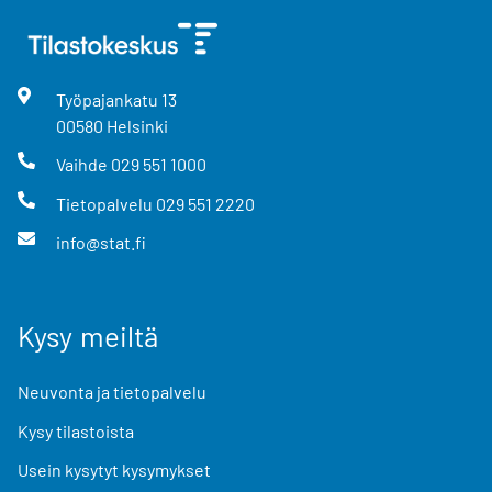
Työpajankatu
13
00580
Helsinki
Vaihde
029 551 1000
Tietopalvelu
029 551 2220
info@stat.fi
Kysy meiltä
Neuvonta ja tietopalvelu
Kysy tilastoista
Usein kysytyt kysymykset