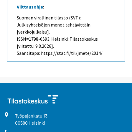
Viittausohje
:
Suomen virallinen tilasto (SVT):
Julkisyhteisöjen menot tehtävittäin
[verkkojulkaisu].
ISSN=1798-0593. Helsinki: Tilastokeskus
[viitattu: 9.8.2026].
Saantitapa: https://stat.fi/til/jmete/2014/
Työpajankatu
13
00580
Helsinki