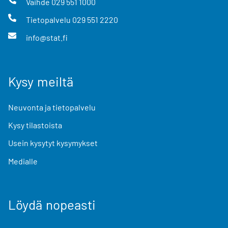
Vaihde
029 551 1000
Tietopalvelu
029 551 2220
info@stat.fi
Kysy meiltä
Neuvonta ja tietopalvelu
Kysy tilastoista
Usein kysytyt kysymykset
Medialle
Löydä nopeasti