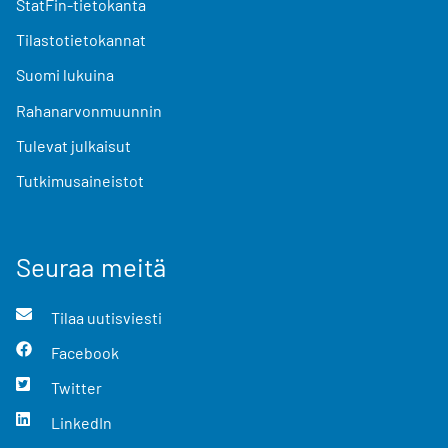
StatFin-tietokanta
Tilastotietokannat
Suomi lukuina
Rahanarvonmuunnin
Tulevat julkaisut
Tutkimusaineistot
Seuraa meitä
Tilaa uutisviesti
Facebook
Twitter
LinkedIn