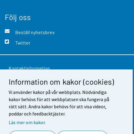
Följ oss
Beställ nyhetsbrev
Twitter
Kontaktinformation
Information om kakor (cookies)
Respons
Vi använder kakor på vår webbplats. Nödvändiga
Användarvillkor
kakor behövs för att webbplatsen ska fungera på
Dataskydd
rätt sätt. Andra kakor behövs för att visa videor,
poddar och feedbacktjäster.
Tillgänglighet
Läs mer om kakor.
Information om webbplatsen