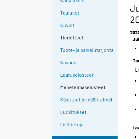
Katsaukset
Ju
Taulukot
2
Kuviot
202
Tiedotteet
Ju
Tuote- ja palvelutarjonta
Ta
Kuvaus
L
Laatuselosteet
Menetelmäselosteet
Käsitteet ja määritelmät
Luokitukset
Lisätietoja
La