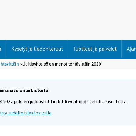
a
Kyselyt ja tiedonkeruut
Tuotteet ja palvelut
Aja
htävittäin
> Julkisyhteisöjen menot tehtävittäin 2020
ämä sivu on arkistoitu.
.4.2022 jälkeen julkaistut tiedot löydät uudistetulta sivustolta.
iirry uudelle tilastosivulle