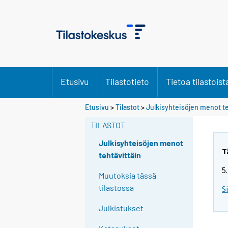
Etusivu
Tilastotieto
Tietoa tilastoist
Etusivu
>
Tilastot
>
Julkisyhteisöjen menot te
TILASTOT
Julkisyhteisöjen menot
T
tehtävittäin
5
Muutoksia tässä
tilastossa
S
Julkistukset