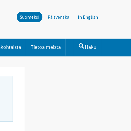
Suomeksi
På svenska
In English
nkohtaista
Tietoa meistä
Haku