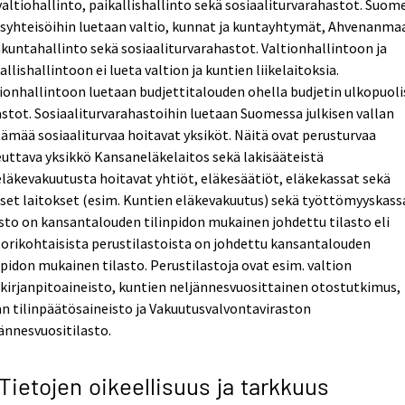
altiohallinto, paikallishallinto sekä sosiaaliturvarahastot. Suom
isyhteisöihin luetaan valtio, kunnat ja kuntayhtymät, Ahvenanma
untahallinto sekä sosiaaliturvarahastot. Valtionhallintoon ja
allishallintoon ei lueta valtion ja kuntien liikelaitoksia.
ionhallintoon luetaan budjettitalouden ohella budjetin ulkopuoli
stot. Sosiaaliturvarahastoihin luetaan Suomessa julkisen vallan
ämää sosiaaliturvaa hoitavat yksiköt. Näitä ovat perusturvaa
uttava yksikkö Kansaneläkelaitos sekä lakisääteistä
läkevakuutusta hoitavat yhtiöt, eläkesäätiöt, eläkekassat sekä
iset laitokset (esim. Kuntien eläkevakuutus) sekä työttömyyskass
sto on kansantalouden tilinpidon mukainen johdettu tilasto eli
orikohtaisista perustilastoista on johdettu kansantalouden
npidon mukainen tilasto. Perustilastoja ovat esim. valtion
ekirjanpitoaineisto, kuntien neljännesvuosittainen otostutkimus,
n tilinpäätösaineisto ja Vakuutusvalvontaviraston
ännesvuositilasto.
 Tietojen oikeellisuus ja tarkkuus