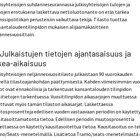
isyhteisöjen suhdanneseurannassa julkisyhteisöjen tulojen ja
ojen erotuksena laskettava nettoluotonanto on eräs tärkea
nssipolitiikan perusteisiin vaikuttava tekijä. Tilasto tuottaa
santaloudentilinpidon mukaisen alijäämäkäsitteen
ännesvuosittain.
 Julkaistujen tietojen ajantasaisuus ja
kea-aikaisuus
isyhteisöjen neljännesvuositilasto julkaistaan 90 vuorokauden
peellä tilastoajankohdan päättymisestä. Kahden viimeisimmän vu
ot ovat ennakollisia ja tarkentuvat kansantalouden tilinpidon
itietojen tarkentuessa. Vuositilinpidon aikasarjojen muuttuessa
tuvat myös tämän tilaston aikasarjat. Laskettaessa
osprosentteja edellisen vuoden vastaavaan periodiin on käytett
itasoittamatonta tietoa. Edellisen periodin muutosprosenttia
ettaessa on käytetty kausitasoitettua tietoa. Kausitasoitus on te
mo/Seats-menetelmällä. Lisätietoa Tramo/seats-menetelmästä