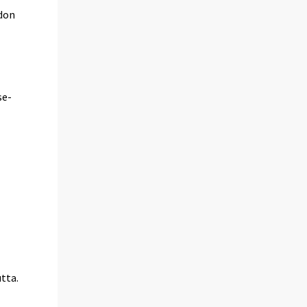
idon
.
se-
tta.