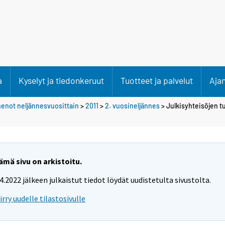
a
Kyselyt ja tiedonkeruut
Tuotteet ja palvelut
Aja
 menot neljännesvuosittain
>
2011
>
2. vuosineljännes
> Julkisyhteisöjen t
ämä sivu on arkistoitu.
.4.2022 jälkeen julkaistut tiedot löydät uudistetulta sivustolta.
iirry uudelle tilastosivulle