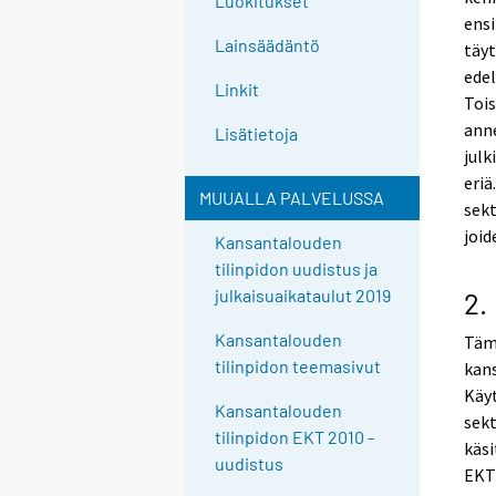
Luokitukset
ens
Lainsäädäntö
täyt
edel
Linkit
Tois
anne
Lisätietoja
julk
eriä
MUUALLA PALVELUSSA
sekt
joid
Kansantalouden
tilinpidon uudistus ja
julkaisuaikataulut 2019
2.
Kansantalouden
Tämä
tilinpidon teemasivut
kans
Käyt
Kansantalouden
sekt
tilinpidon EKT 2010 -
käsi
uudistus
EKT9