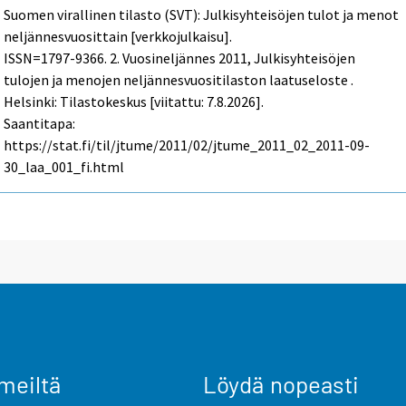
Suomen virallinen tilasto (SVT): Julkisyhteisöjen tulot ja menot
neljännesvuosittain [verkkojulkaisu].
ISSN=1797-9366.
2. Vuosineljännes
2011, Julkisyhteisöjen
tulojen ja menojen neljännesvuositilaston laatuseloste .
Helsinki: Tilastokeskus [viitattu: 7.8.2026].
Saantitapa:
https://stat.fi/til/jtume/2011/02/jtume_2011_02_2011-09-
30_laa_001_fi.html
meiltä
Löydä nopeasti