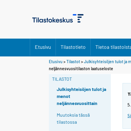
Etusivu
Tilastotieto
Tietoa tilastoist
Etusivu
>
Tilastot
>
Julkisyhteisöjen tulot ja
neljännesvuositilaston laatuseloste
TILASTOT
Julkisyhteisöjen tulot ja
T
menot
neljännesvuosittain
5
Muutoksia tässä
S
tilastossa