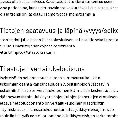
avissa oheisessa linkissä. Kausitasoitettu tieto tarkentuu usein
vina periodeina, kun uudet havainnot vaikuttavat kausitasoitukse
ioissa trendi on laskettu Tramo/Seats-menetelmällä
 Tietojen saatavuus ja läpinäkyvyys/selk
ston tiedot julkaistaan Tilastokeskuksen kotisivuilla sekä Eurost
sivulla. Lisätietoja sähköpostiosoitteesta:
itus.tilinpito@tilastokeskus.fi
 Tilastojen vertailukelpoisuus
isyhteisöjen neljännesvuositilasto summautuu kaikkien
ustoimien osanta kansantalouden vuositilinpidon vastaaviin
ustoimiin.Tilasto on vertailukelpoinen EU-maiden kesken vuositt
eljännesvuosittain. Julkisyhteisöjen tulojen ja menojen erotuksen
ettava nettoluotonanto on vertailukelpoinen Mastrichtin
ntymiskriteerin kanssa lukuunottamatta julkisyhteisöjen swap-
muksiin liittyviä nettokorkomenoja.Julkisyhteisöjen tärkeimmis