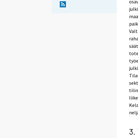
osav
julk
maak
paik
Valt
raha
säät
tote
työe
julk
Tila
sekt
tili
liik
Kela
nelj
3.