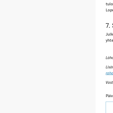
tulo
Lopu
7.
Julk
yhte
Lähd
Lisä
raho
Vast
Päiv