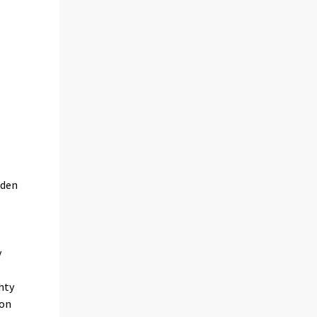
oden
y
hty
 on