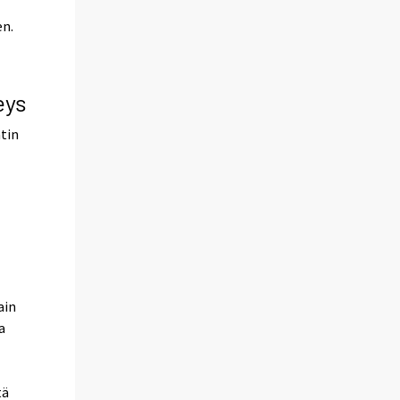
en.
eys
atin
ain
a
tä