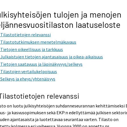
lkisyhteisöjen tulojen ja menojen
ljännesvuositilaston laatuseloste
. Tilastotietojen relevanssi
. Tilastotutkimuksen menetelmäkuvaus
. Tietojen oikeellisuus ja tarkkuus
. Julkaistujen tietojen ajantasaisuus ja oikea-aikaisuus
. Tietojen saatavuus ja läpinäkyvyys/selkeys
. Tilastojen vertailukelpoisuus
. Selkeys ja eheys/yhtenäisyys
 Tilastotietojen relevanssi
sto on luotu julkisyhteisöjen suhdanneseurannan kehittämiseksi 
us- ja kasvusopimuksen sekä EKP:n edellyttämää julkisen sektori
uden ajantasaista ja luotettavaa seurantaa varten. Tilasto on
tetty kolmessa eri vaiheessa. Vuonna 2000 on annettu ns.