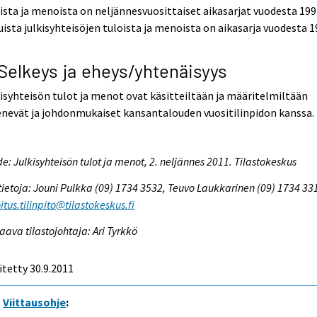
ista ja menoista on neljännesvuosittaiset aikasarjat vuodesta 199
ista julkisyhteisöjen tuloista ja menoista on aikasarja vuodesta 1
 Selkeys ja eheys/yhtenäisyys
isyhteisön tulot ja menot ovat käsitteiltään ja määritelmiltään
nevät ja johdonmukaiset kansantalouden vuositilinpidon kanssa.
e: Julkisyhteisön tulot ja menot, 2. neljännes 2011. Tilastokeskus
tietoja: Jouni Pulkka (09) 1734 3532, Teuvo Laukkarinen (09) 1734 33
itus.tilinpito@tilastokeskus.fi
aava tilastojohtaja: Ari Tyrkkö
itetty 30.9.2011
Viittausohje
: