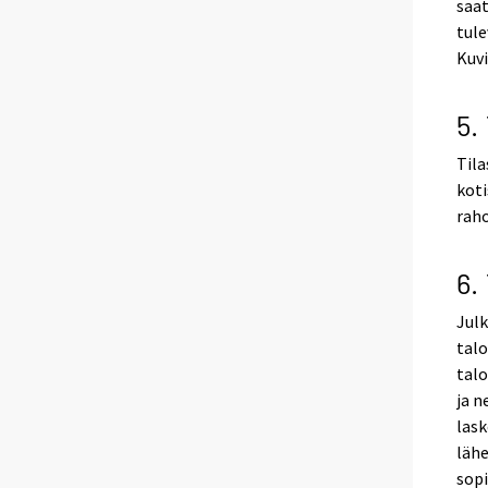
saat
tule
Kuv
5.
Tila
koti
raho
6.
Julk
talo
talo
ja n
lask
lähe
sopi