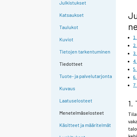
Julkistukset
Ju
Katsaukset
ne
Taulukot
1
Kuviot
2
Tietojen tarkentuminen
3
4
Tiedotteet
5
Tuote- ja palvelutarjonta
6
7
Kuvaus
Laatuselosteet
1.
Menetelmäselosteet
Tila
vaka
Käsitteet ja määritelmät
talo
kehi