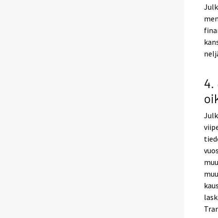
Julk
men
fina
kan
nelj
4.
oi
Julk
vii
tied
vuos
muut
muut
kaus
lask
Tra