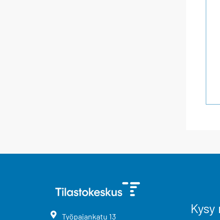
Kysy 
Työpajankatu
13