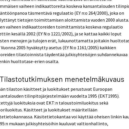
immäisen vaiheen indikaattoreita koskeva kansantalouden tilinp
äntöönpanoa täsmentävä regulaatio (EY n:o 264/2000), joka on
lyttänyt tietojen toimittamisen aloittamista vuoden 2000 alusta
en vaiheen indikaattoreiden toimittamista koskeva regulaatio
ttiin kesällä 2002 (EY N:o 1221/2002), ja se kattaa kaikki loput
isten menojen ja tulojen erät, lukuunottamatta joitakin huoltota
. Vuonna 2005 hyväksytty asetus (EY N:o 1161/2005) kaikkien
oreiden tilastoinnista täydentää julkisyhteisöjen suhdannekuvaa
enkin huoltotase-erien osalta.
 Tilastotutkimuksen menetelmäkuvaus
n tilaston käsitteet ja luokitukset perustuvat Euroopan
antalouden tilinpitojärjestelmään vuodelta 1995 (EKT1995).
ettyjä luokituksia ovat EKT:n taloustoimiluokitus sekä
oriluokitus. Käsitteet ja luokitukset määritellään
tetietokannassa. Käsitetietokantaa voi käyttää oheisen linkin kau
5:n mukaan julkisyhteisöihin kuuluvat valtionhallinto,