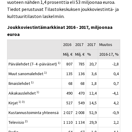
vuoteen nähden 1,4 prosenttia eli 53 miljoonaa euroa.
c
c
e
e
Tiedot perustuvat Tilastokeskuksen joukkoviestintä- ja
.
.
kulttuuritilaston laskelmiin.
Joukkoviestintämarkkinat 2016 - 2017, miljoonaa
euroa
2016
2017
2017
Muutos
Milj. €
Milj. €
%
2016-17, %
1)
Päivälehdet (7- 4 -päiväiset)
807
785
20,7
-2,8
1)
Muut sanomalehdet
135
136
3,6
0,4
1)
Ilmaislehdet
68
68
1,8
0,7
1)
Aikakauslehdet
490
470
12,4
-4,1
1)
3)
Kirjat
527
549
14,5
4,2
Kustannustoiminta yhteensä
2 027
2 008
52,9
-0,9
2)
Televisio
1 110
1 134
29,9
2,2