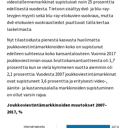
videotallennemarkkinat supistuivat noin 25 prosenttia
edellisestä vuodesta. Tietoon sisältyy dvd- ja blu-ray-
levyjen myynti sekä blu-ray-elokuvien vuokraus, mutta
dvd-elokuvien vuokraustiedot puuttuvat tällä kertaa
laskelmasta.
Nyt tilastoidusta pienestä kasvusta huolimatta
joukkoviestintämarkkinoiden koko on supistunut
edelleen suhteessa koko kansantalouteen. Vuonna 2017
joukkoviestinnän osuus bruttokansantuotteesta oli 1,7
prosenttia kun se vielä kymmenen vuotta aiemmin oli
2,1 prosenttia. Vuodesta 2007 joukkoviestintämarkkinat
ovat supistuneet 3,6 prosenttia ja erityisesti video-,
äänite- ja kustannusalalla markkinoiden supistuminen
on ollut varsin rajua.
Joukkoviestintämarkkinoiden muutokset 2007–
2017, %