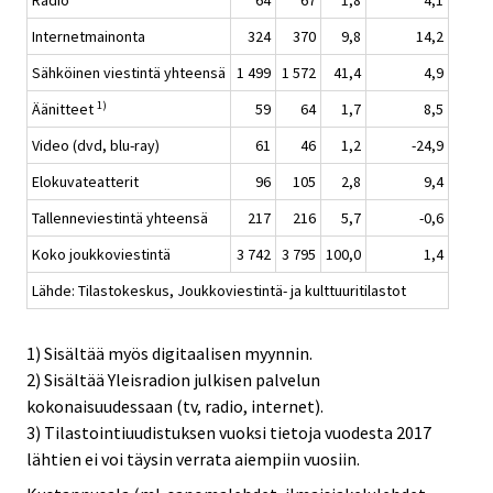
Radio
64
67
1,8
4,1
Internetmainonta
324
370
9,8
14,2
Sähköinen viestintä yhteensä
1 499
1 572
41,4
4,9
1)
Äänitteet
59
64
1,7
8,5
Video (dvd, blu-ray)
61
46
1,2
-24,9
Elokuvateatterit
96
105
2,8
9,4
Tallenneviestintä yhteensä
217
216
5,7
-0,6
Koko joukkoviestintä
3 742
3 795
100,0
1,4
Lähde: Tilastokeskus, Joukkoviestintä- ja kulttuuritilastot
1) Sisältää myös digitaalisen myynnin.
2) Sisältää Yleisradion julkisen palvelun
kokonaisuudessaan (tv, radio, internet).
3) Tilastointiuudistuksen vuoksi tietoja vuodesta 2017
lähtien ei voi täysin verrata aiempiin vuosiin.