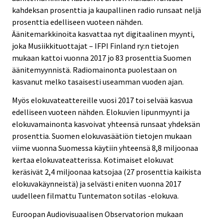
kahdeksan prosenttia ja kaupallinen radio runsaat neljä
prosenttia edelliseen vuoteen nähden.
Äänitemarkkinoita kasvattaa nyt digitaalinen myynti,
joka Musiikkituottajat – IFPI Finland ry:n tietojen
mukaan kattoi vuonna 2017 jo 83 prosenttia Suomen
äänitemyynnistä. Radiomainonta puolestaan on
kasvanut melko tasaisesti useamman vuoden ajan.
Myös elokuvateattereille vuosi 2017 toi selvää kasvua
edelliseen vuoteen nähden. Elokuvien lipunmyynti ja
elokuvamainonta kasvoivat yhteensä runsaat yhdeksän
prosenttia. Suomen elokuvasäätiön tietojen mukaan
viime vuonna Suomessa käytiin yhteensä 8,8 miljoonaa
kertaa elokuvateatterissa. Kotimaiset elokuvat
keräsivät 2,4 miljoonaa katsojaa (27 prosenttia kaikista
elokuvakäynneistä) ja selvästi eniten vuonna 2017
uudelleen filmattu Tuntematon sotilas -elokuva.
Euroopan Audiovisuaalisen Observatorion mukaan