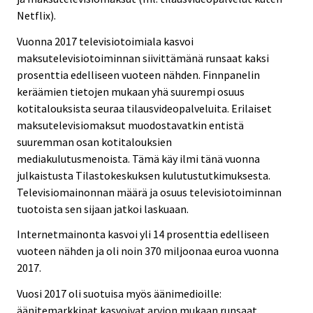
Netflix).
Vuonna 2017 televisiotoimiala kasvoi
maksutelevisiotoiminnan siivittämänä runsaat kaksi
prosenttia edelliseen vuoteen nähden. Finnpanelin
keräämien tietojen mukaan yhä suurempi osuus
kotitalouksista seuraa tilausvideopalveluita. Erilaiset
maksutelevisiomaksut muodostavatkin entistä
suuremman osan kotitalouksien
mediakulutusmenoista. Tämä käy ilmi tänä vuonna
julkaistusta Tilastokeskuksen kulutustutkimuksesta.
Televisiomainonnan määrä ja osuus televisiotoiminnan
tuotoista sen sijaan jatkoi laskuaan.
Internetmainonta kasvoi yli 14 prosenttia edelliseen
vuoteen nähden ja oli noin 370 miljoonaa euroa vuonna
2017.
Vuosi 2017 oli suotuisa myös äänimedioille:
äänitemarkkinat kasvoivat arvion mukaan runsaat