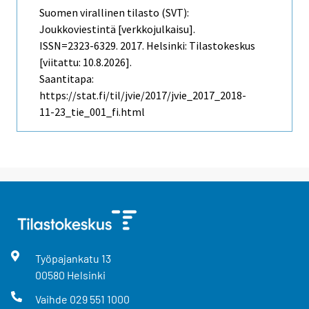
Suomen virallinen tilasto (SVT):
Joukkoviestintä [verkkojulkaisu].
ISSN=2323-6329. 2017. Helsinki: Tilastokeskus
[viitattu: 10.8.2026].
Saantitapa:
https://stat.fi/til/jvie/2017/jvie_2017_2018-
11-23_tie_001_fi.html
Työpajankatu
13
00580
Helsinki
Vaihde
029 551 1000