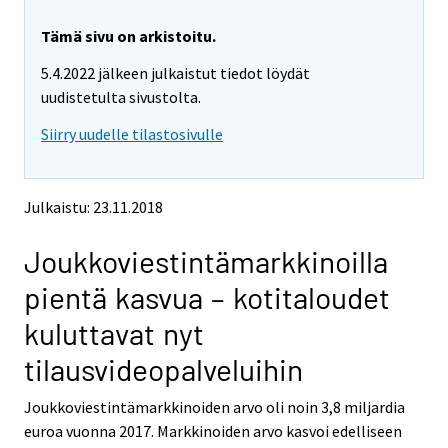
r
r
e
e
Tämä sivu on arkistoitu.
m
m
5.4.2022 jälkeen julkaistut tiedot löydät
o
o
v
v
uudistetulta sivustolta.
i
i
Siirry uudelle tilastosivulle
n
n
g
g
t
t
o
o
Julkaistu: 23.11.2018
a
a
n
n
Joukkoviestintämarkkinoilla
o
o
t
t
pientä kasvua – kotitaloudet
h
h
e
e
kuluttavat nyt
r
r
s
s
tilausvideopalveluihin
e
e
r
r
Joukkoviestintämarkkinoiden arvo oli noin 3,8 miljardia
v
v
euroa vuonna 2017. Markkinoiden arvo kasvoi edelliseen
i
i