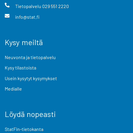
Tietopalvelu
029 551 2220
info@stat.fi
Kysy meiltä
Neuvonta ja tietopalvelu
Kysy tilastoista
Usein kysytyt kysymykset
Medialle
Löydä nopeasti
StatFin-tietokanta