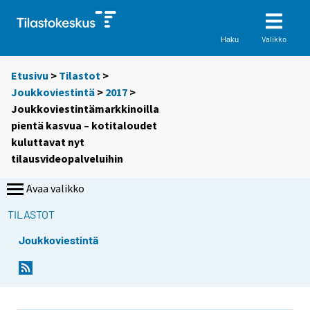
Valikko
Haku
Etusivu
>
Tilastot
>
Joukkoviestintä
>
2017
>
Joukkoviestintämarkkinoilla
pientä kasvua – kotitaloudet
kuluttavat nyt
tilausvideopalveluihin
Avaa valikko
TILASTOT
Joukkoviestintä
Y
Y
o
o
u
u
a
a