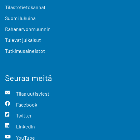
Tilastotietokannat
Suomi lukuina
Rahanarvonmuunnin
Tulevat julkaisut
Tutkimusaineistot
Seuraa meitä
Tilaa uutisviesti
Facebook
Twitter
LinkedIn
YouTube