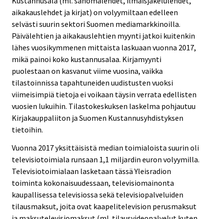
Kustannusala (ml. sanomalehdet, ilmaisjakelulehdet,
aikakauslehdet ja kirjat) on volyymiltaan edelleen
selvästi suurin sektori Suomen mediamarkkinoilla.
Päivälehtien ja aikakauslehtien myynti jatkoi kuitenkin
lähes vuosikymmenen mittaista laskuaan vuonna 2017,
mikä painoi koko kustannusalaa. Kirjamyynti
puolestaan on kasvanut viime vuosina, vaikka
tilastoinnissa tapahtuneiden uudistusten vuoksi
viimeisimpiä tietoja ei voikaan täysin verrata edellisten
vuosien lukuihin. Tilastokeskuksen laskelma pohjautuu
Kirjakauppaliiton ja Suomen Kustannusyhdistyksen
tietoihin.
Vuonna 2017 yksittäisistä median toimialoista suurin oli
televisiotoimiala runsaan 1,1 miljardin euron volyymilla.
Televisiotoimialaan lasketaan tässä Yleisradion
toiminta kokonaisuudessaan, televisiomainonta
kaupallisessa televisiossa sekä televisiopalveluiden
tilausmaksut, joita ovat kaapelitelevision perusmaksut
ja maksutelevisiomaksut (ml. tilausvideopalvelut kuten