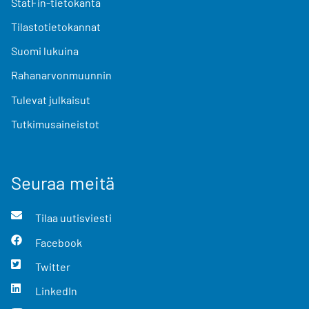
StatFin-tietokanta
Tilastotietokannat
Suomi lukuina
Rahanarvonmuunnin
Tulevat julkaisut
Tutkimusaineistot
Seuraa meitä
Tilaa uutisviesti
Facebook
Twitter
LinkedIn