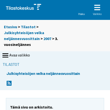
Valikko
Haku
Etusivu
>
Tilastot
>
Julkisyhteisöjen velka
neljännesvuosittain
>
2007
>
3.
vuosineljännes
Avaa valikko
TILASTOT
Julkisyhteisöjen velka neljännesvuosittain
Tämä sivu on arkistoitu.