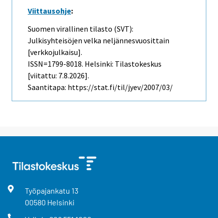
Viittausohje
:
Suomen virallinen tilasto (SVT):
Julkisyhteisöjen velka neljännesvuosittain
[verkkojulkaisu].
ISSN=1799-8018. Helsinki: Tilastokeskus
[viitattu: 7.8.2026].
Saantitapa: https://stat.fi/til/jyev/2007/03/
Työpajankatu
13
00580
Helsinki