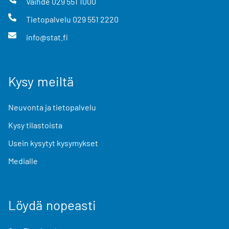
Vaihde
029 551 1000
Tietopalvelu
029 551 2220
info@stat.fi
Kysy meiltä
Neuvonta ja tietopalvelu
Kysy tilastoista
Usein kysytyt kysymykset
Medialle
Löydä nopeasti