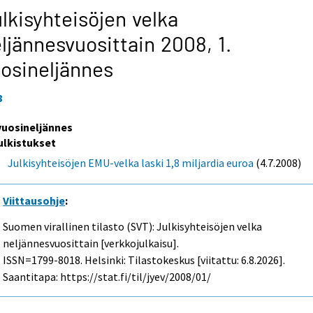
lkisyhteisöjen velka
ljännesvuosittain 2008,
1.
osineljännes
8
 vuosineljännes
ulkistukset
Julkisyhteisöjen EMU-velka laski 1,8 miljardia euroa
(4.7.2008)
Viittausohje
:
Suomen virallinen tilasto (SVT): Julkisyhteisöjen velka
neljännesvuosittain [verkkojulkaisu].
ISSN=1799-8018. Helsinki: Tilastokeskus [viitattu: 6.8.2026].
Saantitapa: https://stat.fi/til/jyev/2008/01/