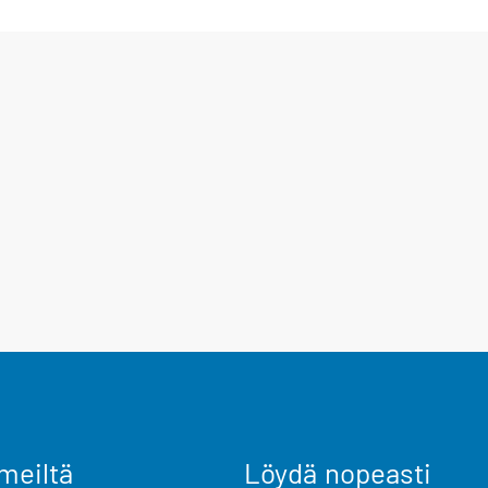
meiltä
Löydä nopeasti