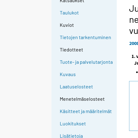
Katsaukset
Ju
Taulukot
ne
Kuviot
vu
Tietojen tarkentuminen
200
Tiedotteet
1.
Tuote- ja palvelutarjonta
J
Kuvaus
Laatuselosteet
Menetelmäselosteet
Käsitteet ja määritelmät
Luokitukset
Lisätietoja