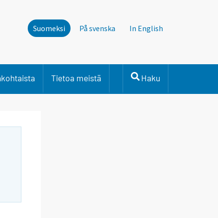
Suomeksi
På svenska
In English
nkohtaista
Tietoa meistä
Haku