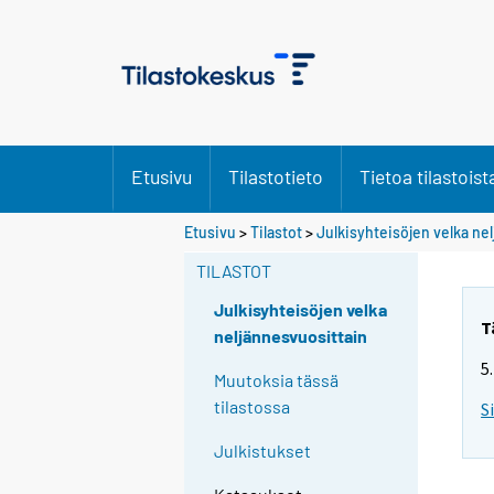
Etusivu
Tilastotieto
Tietoa tilastoist
Etusivu
>
Tilastot
>
Julkisyhteisöjen velka ne
TILASTOT
Julkisyhteisöjen velka
T
neljännesvuosittain
5
Muutoksia tässä
tilastossa
S
Julkistukset