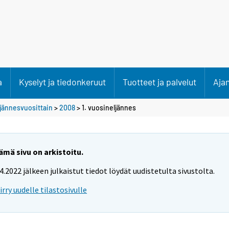
a
Kyselyt ja tiedonkeruut
Tuotteet ja palvelut
Aja
ljännesvuosittain
>
2008
>
1. vuosineljännes
ämä sivu on arkistoitu.
.4.2022 jälkeen julkaistut tiedot löydät uudistetulta sivustolta.
iirry uudelle tilastosivulle