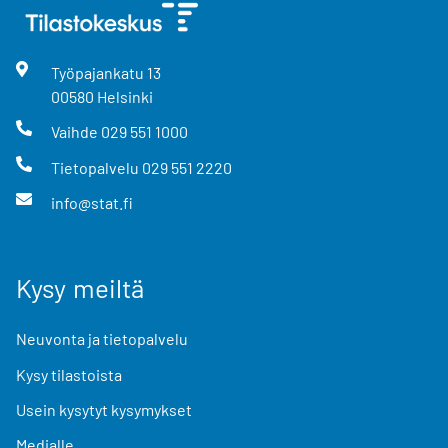
Työpajankatu
13
00580
Helsinki
Vaihde
029 551 1000
Tietopalvelu
029 551 2220
info@stat.fi
Kysy meiltä
Neuvonta ja tietopalvelu
Kysy tilastoista
Usein kysytyt kysymykset
Medialle