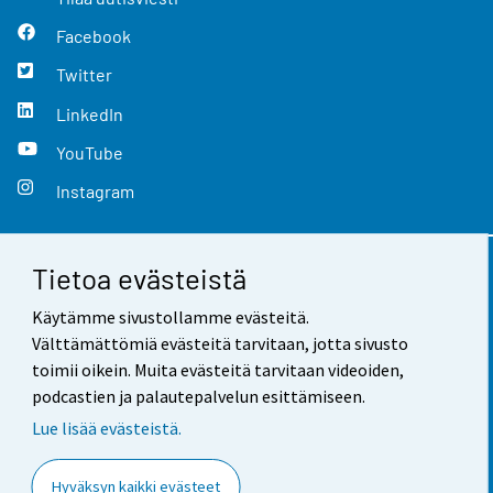
Facebook
Twitter
LinkedIn
YouTube
Instagram
Tietoa evästeistä
Yhteystiedot
Käytämme sivustollamme evästeitä.
Palaute
Välttämättömiä evästeitä tarvitaan, jotta sivusto
toimii oikein. Muita evästeitä tarvitaan videoiden,
Käyttöehdot
podcastien ja palautepalvelun esittämiseen.
Tietosuoja
Lue lisää evästeistä.
Saavutettavuus
Hyväksyn kaikki evästeet