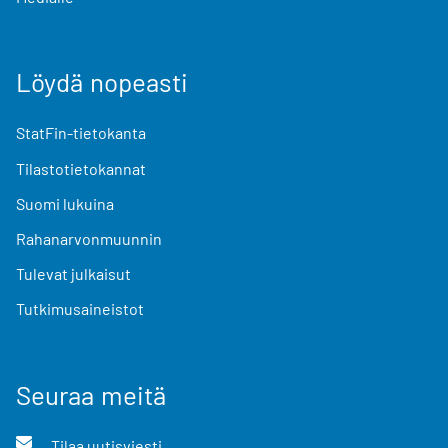
Löydä nopeasti
StatFin-tietokanta
Tilastotietokannat
Suomi lukuina
Rahanarvonmuunnin
Tulevat julkaisut
Tutkimusaineistot
Seuraa meitä
Tilaa uutisviesti