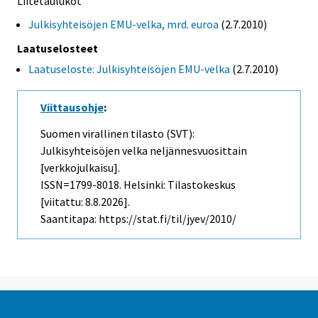
Liitetaulukot
Julkisyhteisöjen EMU-velka, mrd. euroa
(2.7.2010)
Laatuselosteet
Laatuseloste: Julkisyhteisöjen EMU-velka
(2.7.2010)
Viittausohje
:
Suomen virallinen tilasto (SVT):
Julkisyhteisöjen velka neljännesvuosittain
[verkkojulkaisu].
ISSN=1799-8018. Helsinki: Tilastokeskus
[viitattu: 8.8.2026].
Saantitapa: https://stat.fi/til/jyev/2010/