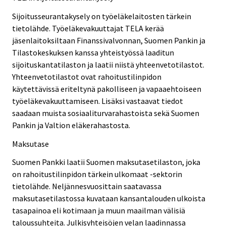
Sijoitusseurantakysely on työeläkelaitosten tärkein
tietolähde. Työeläkevakuuttajat TELA kerää
jäsenlaitoksiltaan Finanssivalvonnan, Suomen Pankin ja
Tilastokeskuksen kanssa yhteistyössä laaditun
sijoituskantatilaston ja laatii niistä yhteenvetotilastot.
Yhteenvetotilastot ovat rahoitustilinpidon
käytettävissä eriteltynä pakolliseen ja vapaaehtoiseen
työeläkevakuuttamiseen. Lisäksi vastaavat tiedot
saadaan muista sosiaaliturvarahastoista sekä Suomen
Pankin ja Valtion eläkerahastosta.
Maksutase
Suomen Pankki laatii Suomen maksutasetilaston, joka
on rahoitustilinpidon tärkein ulkomaat -sektorin
tietolähde. Neljännesvuosittain saatavassa
maksutasetilastossa kuvataan kansantalouden ulkoista
tasapainoa eli kotimaan ja muun maailman välisiä
taloussuhteita. Julkisyhteisöjen velan laadinnassa