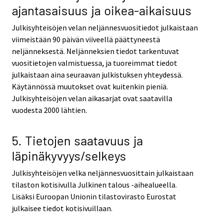
ajantasaisuus ja oikea-aikaisuus
Julkisyhteisöjen velan neljännesvuositiedot julkaistaan
viimeistään 90 päivän viiveellä päättyneestä
neljänneksestä. Neljänneksien tiedot tarkentuvat
vuositietojen valmistuessa, ja tuoreimmat tiedot
julkaistaan aina seuraavan julkistuksen yhteydessä.
Käytännössä muutokset ovat kuitenkin pieniä.
Julkisyhteisöjen velan aikasarjat ovat saatavilla
vuodesta 2000 lähtien.
5. Tietojen saatavuus ja
läpinäkyvyys/selkeys
Julkisyhteisöjen velka neljännesvuosittain julkaistaan
tilaston kotisivulla Julkinen talous -aihealueella.
Lisäksi Euroopan Unionin tilastovirasto Eurostat
julkaisee tiedot kotisivuillaan.