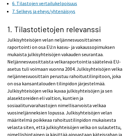
6. Tilastojen vertailukelpoisuus
7. Selkeys ja eheys/yhtenäisyys
1. Tilastotietojen relevanssi
Julkisyhteisöjen velan neljännesvuosittainen
raportointi on osa EU:n kasvu- ja vakaussopimuksen
mukaista julkisyhteisöjen vakauden seurantaa.
Neljännesvuosittaista velkaraportointia säätelevä EU-
asetus tuli voimaan vuonna 2004. Julkisyhteisöjen velka
neljännesvuosittain perustuu rahoitustilinpitoon, joka
on osa kansantalouden tilinpidon järjestelmää.
Julkisyhteisöjen velka kuvaa julkisyhteisöjen ja sen
alasektoreiden eli valtion, kuntien ja
sosiaaliturvarahastojen nimellisarvoista velkaa
vuosineljänneksien lopussa. Julkisyhteisöjen velan
määritelmä poikkeaa rahoitustilinpidon mukaisesta
velasta siten, että julkisyhteisöjen velka on sulautettu,
nimellishintainen ja käsittää ainoastaan käteisrahan ja