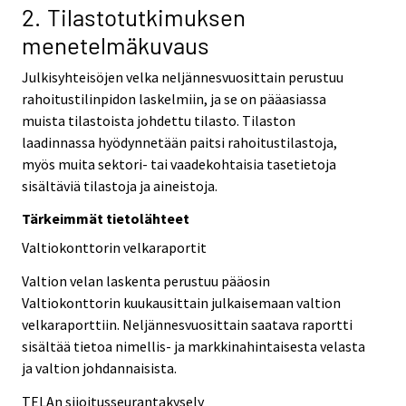
2. Tilastotutkimuksen
menetelmäkuvaus
Julkisyhteisöjen velka neljännesvuosittain perustuu
rahoitustilinpidon laskelmiin, ja se on pääasiassa
muista tilastoista johdettu tilasto. Tilaston
laadinnassa hyödynnetään paitsi rahoitustilastoja,
myös muita sektori- tai vaadekohtaisia tasetietoja
sisältäviä tilastoja ja aineistoja.
Tärkeimmät tietolähteet
Valtiokonttorin velkaraportit
Valtion velan laskenta perustuu pääosin
Valtiokonttorin kuukausittain julkaisemaan valtion
velkaraporttiin. Neljännesvuosittain saatava raportti
sisältää tietoa nimellis- ja markkinahintaisesta velasta
ja valtion johdannaisista.
TELAn sijoitusseurantakysely