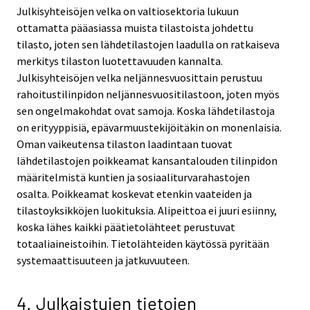
Julkisyhteisöjen velka on valtiosektoria lukuun
ottamatta pääasiassa muista tilastoista johdettu
tilasto, joten sen lähdetilastojen laadulla on ratkaiseva
merkitys tilaston luotettavuuden kannalta.
Julkisyhteisöjen velka neljännesvuosittain perustuu
rahoitustilinpidon neljännesvuositilastoon, joten myös
sen ongelmakohdat ovat samoja. Koska lähdetilastoja
on erityyppisiä, epävarmuustekijöitäkin on monenlaisia.
Oman vaikeutensa tilaston laadintaan tuovat
lähdetilastojen poikkeamat kansantalouden tilinpidon
määritelmistä kuntien ja sosiaaliturvarahastojen
osalta. Poikkeamat koskevat etenkin vaateiden ja
tilastoyksikköjen luokituksia. Alipeittoa ei juuri esiinny,
koska lähes kaikki päätietolähteet perustuvat
totaaliaineistoihin. Tietolähteiden käytössä pyritään
systemaattisuuteen ja jatkuvuuteen.
4. Julkaistujen tietojen