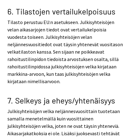
6. Tilastojen vertailukelpoisuus
Tilasto perustuu EU:n asetukseen. Julkisyhteisöjen
velan aikasarjojen tiedot ovat vertailukelpoisia
vuodesta toiseen. Julkisyhteisöjen velan
neljännesvuositiedot ovat täysin yhtenevät vuositason
velkatilaston kanssa. Sen sijaan ne poikkeavat
rahoitustilinpidon tiedoista arvostuksen osalta, sillä
rahoitustilinpidossa julkisyhteisöjen velka kirjataan
markkina-arvoon, kun taas julkisyhteisöjen velka
kirjataan nimellisarvoon.
7. Selkeys ja eheys/yhtenäisyys
Julkisyhteisöjen velka neljännesvuosittain tuotetaan
samalla menetelmällä kuin vuosittainen
julkisyhteisöjen velka, joten ne ovat täysin yhteneviä.
Aikasarjakatkoksia ei ole. Lisäksi juoksevasti tehtävät