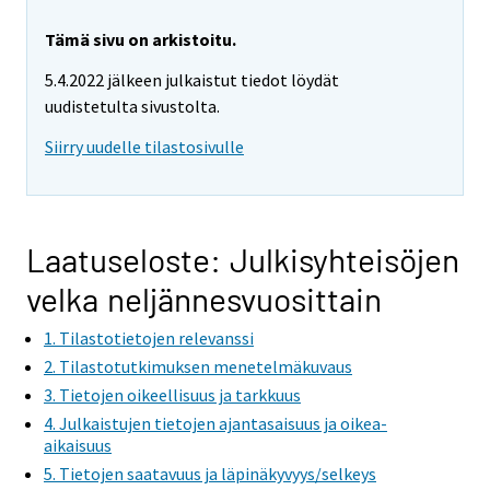
Tämä sivu on arkistoitu.
5.4.2022 jälkeen julkaistut tiedot löydät
uudistetulta sivustolta.
Siirry uudelle tilastosivulle
Laatuseloste: Julkisyhteisöjen
velka neljännesvuosittain
1. Tilastotietojen relevanssi
2. Tilastotutkimuksen menetelmäkuvaus
3. Tietojen oikeellisuus ja tarkkuus
4. Julkaistujen tietojen ajantasaisuus ja oikea-
aikaisuus
5. Tietojen saatavuus ja läpinäkyvyys/selkeys