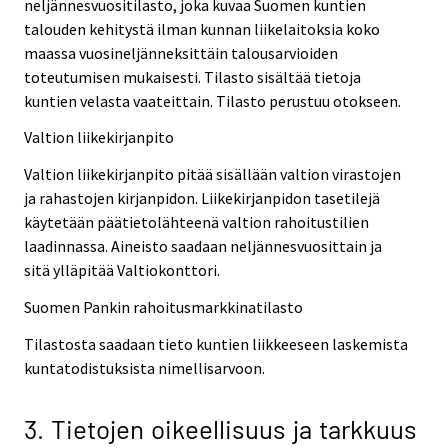
neljännesvuositilasto, joka kuvaa Suomen kuntien
talouden kehitystä ilman kunnan liikelaitoksia koko
maassa vuosineljänneksittäin talousarvioiden
toteutumisen mukaisesti. Tilasto sisältää tietoja
kuntien velasta vaateittain. Tilasto perustuu otokseen.
Valtion liikekirjanpito
Valtion liikekirjanpito pitää sisällään valtion virastojen
ja rahastojen kirjanpidon. Liikekirjanpidon tasetilejä
käytetään päätietolähteenä valtion rahoitustilien
laadinnassa. Aineisto saadaan neljännesvuosittain ja
sitä ylläpitää Valtiokonttori.
Suomen Pankin rahoitusmarkkinatilasto
Tilastosta saadaan tieto kuntien liikkeeseen laskemista
kuntatodistuksista nimellisarvoon.
3. Tietojen oikeellisuus ja tarkkuus