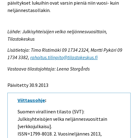
päivitykset lukuihin ovat varsin pieniä niin vuosi- kuin
neljännestasollakin.
Lähde: Julkisyhteisöjen velka neljännesvuosittain,
Tilastokeskus
Lisätietoja: Timo Ristimäki 09 1734 2324, Martti Pykäri 09
1734 3382,
rahoitus.tilinpito@tilastokeskus.fi
Vastaava tilastojohtaja: Leena Storgårds
Päivitetty 30.9.2013
Viittausohje
:
Suomen virallinen tilasto (SVT):
Julkisyhteisöjen velka neljännesvuosittain
[verkkojulkaisu].
ISSN=1799-8018.
2. Vuosineljännes
2013,