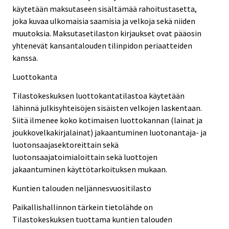
käytetään maksutaseen sisältämää rahoitustasetta,
joka kuvaa ulkomaisia saamisia ja velkoja sekä niiden
muutoksia. Maksutasetilaston kirjaukset ovat pääosin
yhtenevät kansantalouden tilinpidon periaatteiden
kanssa.
Luottokanta
Tilastokeskuksen luottokantatilastoa käytetään
lähinnä julkisyhteisöjen sisäisten velkojen laskentaan.
Siitä ilmenee koko kotimaisen luottokannan (lainat ja
joukkovelkakirjalainat) jakaantuminen luotonantaja- ja
luotonsaajasektoreittain sekä
luotonsaajatoimialoittain sekä luottojen
jakaantuminen käyttötarkoituksen mukaan.
Kuntien talouden neljännesvuositilasto
Paikallishallinnon tärkein tietolähde on
Tilastokeskuksen tuottama kuntien talouden