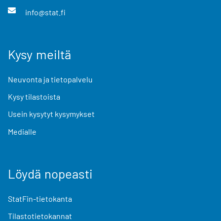
info@stat.fi
Kysy meiltä
Neuvonta ja tietopalvelu
Kysy tilastoista
Usein kysytyt kysymykset
Medialle
Löydä nopeasti
StatFin-tietokanta
Tilastotietokannat