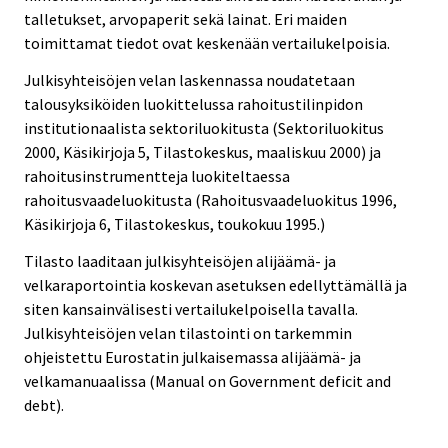
talletukset, arvopaperit sekä lainat. Eri maiden
toimittamat tiedot ovat keskenään vertailukelpoisia.
Julkisyhteisöjen velan laskennassa noudatetaan
talousyksiköiden luokittelussa rahoitustilinpidon
institutionaalista sektoriluokitusta (Sektoriluokitus
2000, Käsikirjoja 5, Tilastokeskus, maaliskuu 2000) ja
rahoitusinstrumentteja luokiteltaessa
rahoitusvaadeluokitusta (Rahoitusvaadeluokitus 1996,
Käsikirjoja 6, Tilastokeskus, toukokuu 1995.)
Tilasto laaditaan julkisyhteisöjen alijäämä- ja
velkaraportointia koskevan asetuksen edellyttämällä ja
siten kansainvälisesti vertailukelpoisella tavalla.
Julkisyhteisöjen velan tilastointi on tarkemmin
ohjeistettu Eurostatin julkaisemassa alijäämä- ja
velkamanuaalissa (Manual on Government deficit and
debt).