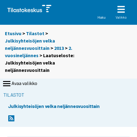
Valikko
Haku
Etusivu
>
Tilastot
>
Julkisyhteisöjen velka
neljännesvuosittain
>
2013
>
2.
vuosineljännes
> Laatuseloste:
Julkisyhteisöjen velka
neljännesvuosittain
Avaa valikko
TILASTOT
Julkisyhteisöjen velka neljännesvuosittain