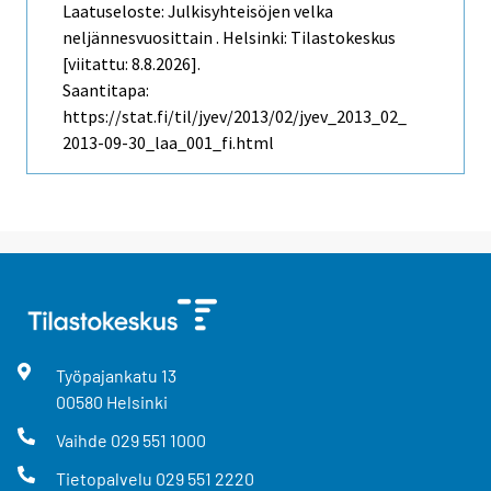
Laatuseloste: Julkisyhteisöjen velka
neljännesvuosittain . Helsinki: Tilastokeskus
[viitattu: 8.8.2026].
Saantitapa:
https://stat.fi/til/jyev/2013/02/jyev_2013_02_
2013-09-30_laa_001_fi.html
Työpajankatu
13
00580
Helsinki
Vaihde
029 551 1000
Tietopalvelu
029 551 2220